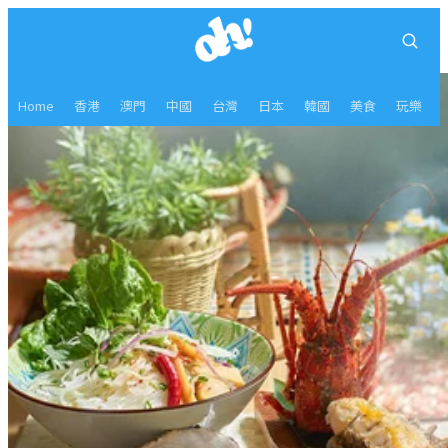
Home
香港
澳門
中國
台灣
日本
韓國
美食
玩樂