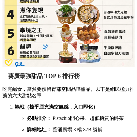
葵廣最強甜品 TOP 6 排行榜
吃完鹹食，當然要預留胃部空間品嚐甜品。以下是網民極力推
薦的六大甜點名單：
鳩戟（梳乎厘充滿空氣感，入口即化）
必點推介：
Pistachio開心果、超低糖質伯爵茶
詳細地址：
葵涌廣場 3 樓 87B 號舖