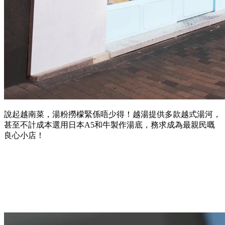
說起越南菜，湯粉撈檬緊係唔少得！越湯提供多款越式湯河，
甚至不計成本選用日本A5和牛製作湯底，務求成為最親民嘅
良心小店！