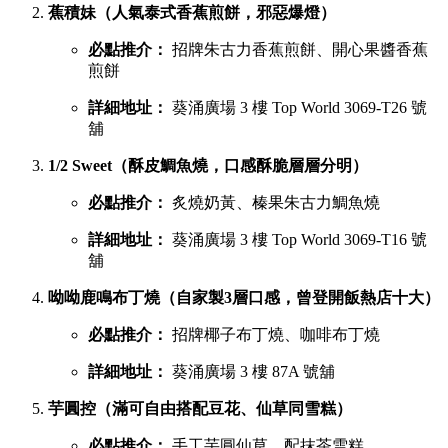
蕉積妹（人氣泰式香蕉煎餅，邪惡爆燈）
必點推介：
招牌朱古力香蕉煎餅、開心果醬香蕉
煎餅
詳細地址：
葵涌廣場 3 樓 Top World 3069-T26 號
舖
1/2 Sweet（酥皮鯛魚燒，口感酥脆層層分明）
必點推介：
炙燒奶黃、榛果朱古力鯛魚燒
詳細地址：
葵涌廣場 3 樓 Top World 3069-T16 號
舖
呦呦鹿鳴布丁燒（自家製3層口感，曾登開飯熱店十大）
必點推介：
招牌椰子布丁燒、咖啡布丁燒
詳細地址：
葵涌廣場 3 樓 87A 號舖
芋圓控（滿可自由搭配豆花、仙草同雪糕）
必點推介：
手工芋圓仙草、配抹茶雪糕