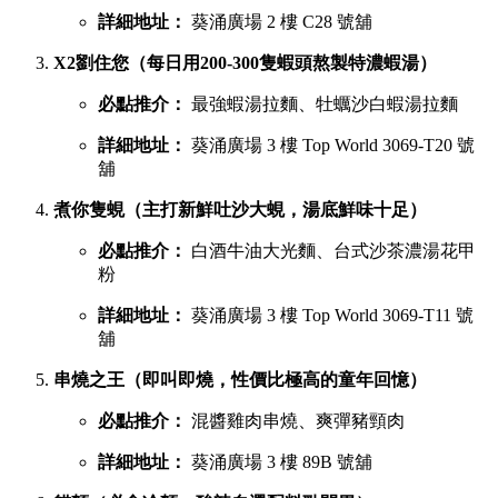
詳細地址：
葵涌廣場 2 樓 C28 號舖
X2劉住您（每日用200-300隻蝦頭熬製特濃蝦湯）
必點推介：
最強蝦湯拉麵、牡蠣沙白蝦湯拉麵
詳細地址：
葵涌廣場 3 樓 Top World 3069-T20 號
舖
煮你隻蜆（主打新鮮吐沙大蜆，湯底鮮味十足）
必點推介：
白酒牛油大光麵、台式沙茶濃湯花甲
粉
詳細地址：
葵涌廣場 3 樓 Top World 3069-T11 號
舖
串燒之王（即叫即燒，性價比極高的童年回憶）
必點推介：
混醬雞肉串燒、爽彈豬頸肉
詳細地址：
葵涌廣場 3 樓 89B 號舖