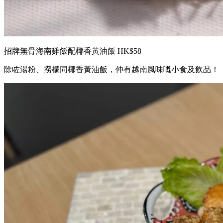
招牌無骨海南雞飯配椰香黃油飯 HK$58
除咗湯粉、撈檬同椰香黃油飯，仲有越南風味嘅小食及飲品！