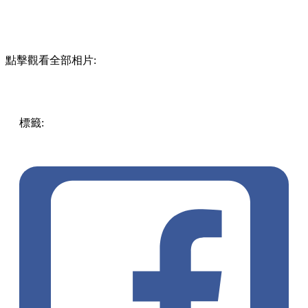
點擊觀看全部相片:
標籤:
中文(繁)
香港
香港
美食
深水埗
香港美食
長沙灣
長沙
灣美食
深水埗美食
越南菜
深水埗 / 長沙灣
海南雞飯
越式
越湯
越式料理
宵夜
日本A5和牛
火車頭