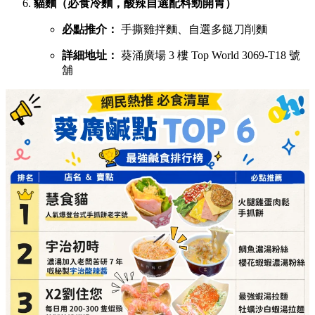
貓麵（必食冷麵，酸辣自選配料勁開胃）
必點推介：
手撕雞拌麵、自選多餸刀削麵
詳細地址：
葵涌廣場 3 樓 Top World 3069-T18 號
舖