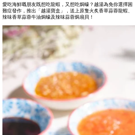
愛吃海鮮嘅朋友既想吃龍蝦，又想吃焗蠔？越湯為免你選擇困
難症發作，推出「越湯寶盒」，送上原隻火炙香草蒜蓉龍蝦、
辣味香草蒜蓉牛油焗蠔及辣味蒜蓉焗扇貝！