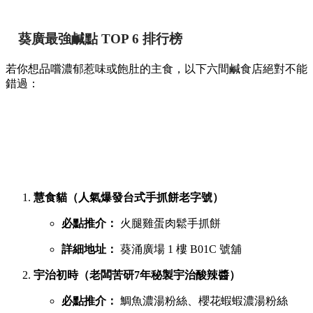
葵廣最強鹹點 TOP 6 排行榜
若你想品嚐濃郁惹味或飽肚的主食，以下六間鹹食店絕對不能
錯過：
慧食貓（人氣爆發台式手抓餅老字號）
必點推介：
火腿雞蛋肉鬆手抓餅
詳細地址：
葵涌廣場 1 樓 B01C 號舖
宇治初時（老闆苦研7年秘製宇治酸辣醬）
必點推介：
鯛魚濃湯粉絲、櫻花蝦蝦濃湯粉絲