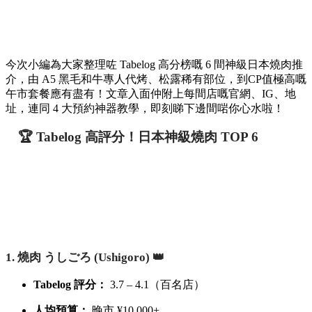
今次小編為大家整理咗 Tabelog 高分榜嘅 6 間神級日本燒肉推
介，由 A5 黑毛和牛專人代烤、松露稀有部位，到CP值極高嘅
午市套餐應有盡有！文章入面仲附上每間店嘅官網、IG、地
址，連同 4 大預約神器教學，即刻睇下邊間啱你心水啦！
🏆 Tabelog 高評分！日本神級燒肉 TOP 6
1. 燒肉 うしごろ (Ushigoro) 👑
Tabelog 評分：
3.7 – 4.1（百名店）
人均預算：
晚市 ¥10,000+