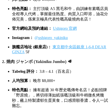
特色亮點：
主打頂級 A5 黑毛和牛，由訓練有素嘅店員
全程專人代烤，掌握最佳熟度。肉質入口即溶，油花分
佈完美，係東京極具代表性嘅高級燒肉名店！
官方網站及預約連結：
Ushigoro 官網
Instagram：
@ushigoro_yakiniku
旗艦店地址 (銀座店)：
東京都中央區銀座 1-6-8 DEAR
GINZA
5F
2. 燒肉 ジャンボ (Yakiniku Jumbo) 🥩
Tabelog 評分：
3.8 – 4.1（百名店）
人均預算：
晚市 ¥8,000+
特色亮點：
擁有超過 30 年歷史嘅傳奇名店！必點招牌
「野原燒」，將切得薄如紙張嘅頂級和牛稍微炙烤幾
秒，蘸上特製濃郁生蛋黃食，口感滑順香濃，令人一試
難忘。