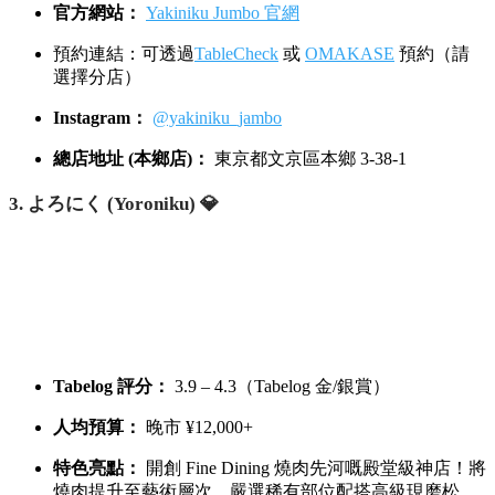
官方網站：
Yakiniku Jumbo 官網
預約連結：可透過
TableCheck
或
OMAKASE
預約（請
選擇分店）
Instagram：
@yakiniku_jambo
總店地址 (本鄉店)：
東京都文京區本鄉 3-38-1
3. よろにく (Yoroniku) 💎
Tabelog 評分：
3.9 – 4.3（Tabelog 金/銀賞）
人均預算：
晚市 ¥12,000+
特色亮點：
開創 Fine Dining 燒肉先河嘅殿堂級神店！將
燒肉提升至藝術層次，嚴選稀有部位配搭高級現磨松