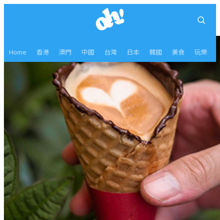
Home
香港
澳門
中國
台灣
日本
韓國
美食
玩樂