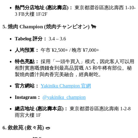
熱門分店地址 (惠比壽店)：
東京都澀谷區惠比壽西 1-10-
3 FB大樓 1F/2F
5. 燒肉 Champion (焼肉チャンピオン) 🐂
Tabelog 評分：
3.4 – 3.6
人均預算：
午市 ¥2,500+ / 晚市 ¥7,000+
特色亮點：
採用「一頭牛買入」模式，因此客人可以用
相對實惠嘅價錢食到最高品質嘅 A5 和牛稀有部位。秘
製燒肉醬汁與肉香完美融合，經典耐吃。
官方網站：
Yakiniku Champion 官網
Instagram：
@yakiniku_champion
總店地址 (惠比壽本店)：
東京都澀谷區惠比壽南 1-2-8
雨宮大樓 1F
6. 敘敘苑 (敘々苑) 🥗