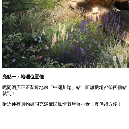
亮點一：地理位置佳
呢間酒店正正鄰近地鐵「中洲川端」站，距離機場都係四個站
就到！
附近仲有購物街同充滿庶民風情嘅屋台小食，真係超方便！