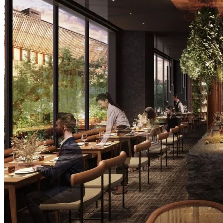
亮點四：獨一無二嘅柴燒餐廳
呢間餐廳係利用九州山區嘅木材、石頭等材料打造而成，
加上廚房中傳出陣陣嘅柴火香氣～
相信享受美食嘅時候，都特別覺得有風味呀！