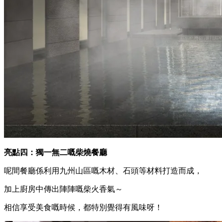
加上閃爍嘅光影，營造出深山峽谷嘅感覺～
係咪好有Feel呢？