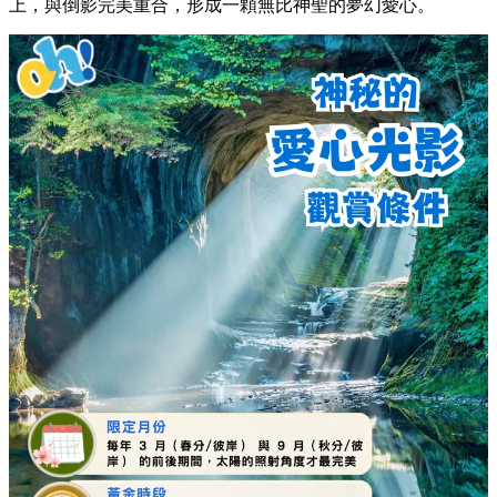
【東京世外桃源】千葉龜岩洞窟秘境指南：解鎖
限定「愛心光影」奇蹟絕景
日本
By
Christine yeung
on 05 Aug 2026
距離東京市區不遠的千葉縣，隱藏著一座如同吉卜力奇幻世界
般的世外桃源——
清水溪流廣場（龜岩洞窟）
。這裡最受攝影
愛好者與旅遊達人推崇的，莫過於在特定時間才會出現的「愛
心光影」奇蹟。清晨的陽光穿過古老洞窟，折射在平靜的水面
上，與倒影完美重合，形成一顆無比神聖的夢幻愛心。