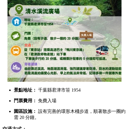
的晨光，能在靜止的水面上投射出清晰的倒影，與洞窟上緣完
美拼合。
3. 天氣條件（夢幻光束）
必須是
晴天且無強風
的日子。若空氣中帶有一定濕度，或是
伴隨微微晨霧，光線穿過洞窟時會形成極具神聖感的光束（廷
達爾效應），讓整個畫面更加夢幻。
清水溪流廣場參觀資訊與交通攻略