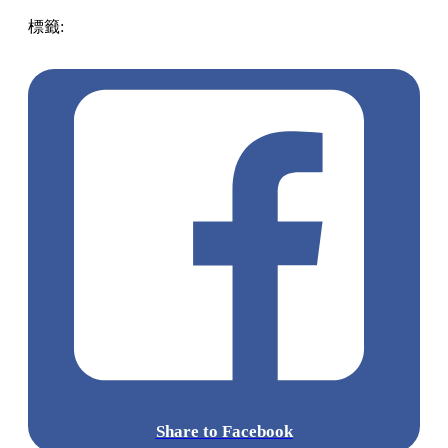
從
「東京站」
答乘高速巴士
「鴨川東京線」
，於
「君津故鄉
物產館」
站下車。下車後步行約 20 分鐘即可抵達；若想節省
時間或趕早晨光影，亦可於下車後轉乘計程車，約 5 分鐘車
程。
前往龜岩洞窟的實用穿著與裝備建議
防滑防水鞋款：
由於景點靠近溪流與濕地，木棧道及周
邊地面經常潮濕滑溜，強烈建議穿著具備良好防滑與防
水功能的運動鞋或登山鞋。
保暖衣物：
若為了拍攝 6:30 的愛心光影而一大早前往，
當地的晨間氣溫通常非常低，請務必多帶一件防風禦寒
的外套，以免受涼。