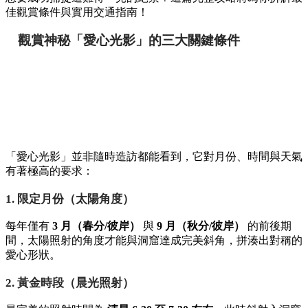
想要成功捕捉這難得一見的絕景？這篇完整攻略將為你拆解最