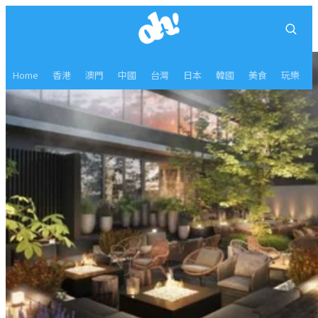
Home
香港
澳門
中國
台灣
日本
韓國
美食
玩樂