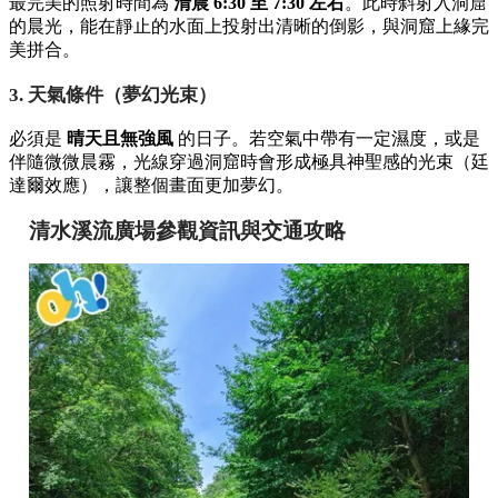
佳觀賞條件與實用交通指南！
觀賞神秘「愛心光影」的三大關鍵條件
「愛心光影」並非隨時造訪都能看到，它對月份、時間與天氣
有著極高的要求：
1. 限定月份（太陽角度）
每年僅有
3 月（春分/彼岸）
與
9 月（秋分/彼岸）
的前後期
間，太陽照射的角度才能與洞窟達成完美斜角，拼湊出對稱的
愛心形狀。
2. 黃金時段（晨光照射）
最完美的照射時間為
清晨 6:30 至 7:30 左右
。此時斜射入洞窟