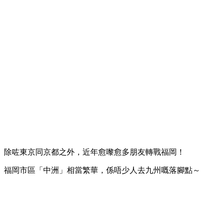
除咗東京同京都之外，近年愈嚟愈多朋友轉戰福岡！
福岡市區「中洲」相當繁華，係唔少人去九州嘅落腳點～