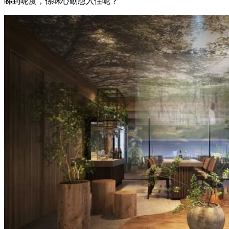
睇到呢度，係咪心動想入住呢？