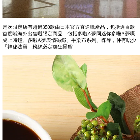
是次限定店有超過350款由日本官方直送嘅產品，包括過百款
首度喺海外出售嘅限定商品！包括多啦A夢同迷你多啦A夢嘅
桌上時鐘、多啦A夢表情磁鐵、手染布系列、碟等，仲有唔少
「神秘法寶，粉絲必定瘋狂掃貨！