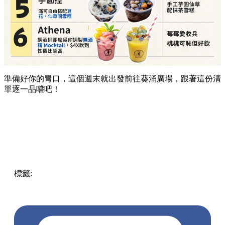
準備好你的胃口，這個週末就出發前往葵涌廣場，跟著這份清
單逐一品嚐吧！
標籤:
Hong Kong
香港
葵廣美食
葵芳好去處
葵芳 / 青衣
葵
涌廣場
葵廣掃街
香港平民美食
慧食貓
鳩戟
呦呦鹿鳴布丁
燒