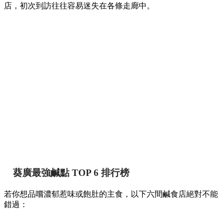
店，初次到訪往往容易迷失在各條走廊中。
葵廣最強鹹點 TOP 6 排行榜
若你想品嚐濃郁惹味或飽肚的主食，以下六間鹹食店絕對不能
錯過：