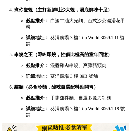
煮你隻蜆（主打新鮮吐沙大蜆，湯底鮮味十足）
必點推介：
白酒牛油大光麵、台式沙茶濃湯花甲
粉
詳細地址：
葵涌廣場 3 樓 Top World 3069-T11 號
舖
串燒之王（即叫即燒，性價比極高的童年回憶）
必點推介：
混醬雞肉串燒、爽彈豬頸肉
詳細地址：
葵涌廣場 3 樓 89B 號舖
貓麵（必食冷麵，酸辣自選配料勁開胃）
必點推介：
手撕雞拌麵、自選多餸刀削麵
詳細地址：
葵涌廣場 3 樓 Top World 3069-T18 號
舖