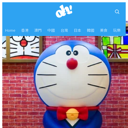
Home
香港
澳門
中國
台灣
日本
韓國
美食
玩樂