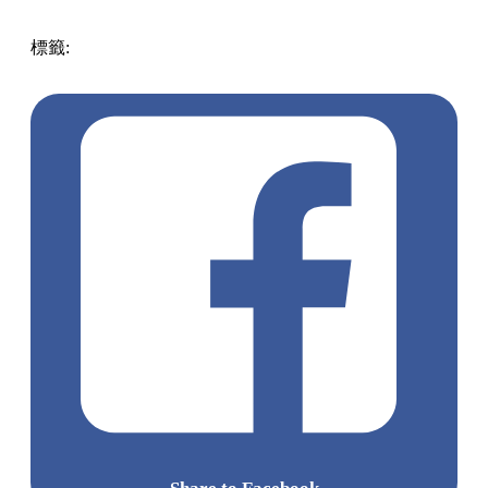
標籤:
中文(繁)
香港
香港
玩樂
香港好去處
銅鑼灣
銅鑼灣好
去處
叮噹
多啦A夢
灣仔 / 銅鑼灣 / 大坑
時代廣場
限定店