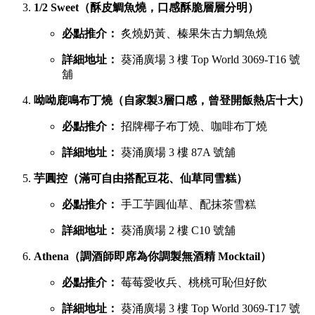
1/2 Sweet（酥皮鯛魚燒，口感酥脆層層分明）
必點推介：
炙燒奶黃、榛果朱古力鯛魚燒
詳細地址：
葵涌廣場 3 樓 Top World 3069-T16 號
舖
呦呦鹿鳴布丁燒（自家製3層口感，曾登開飯熱店十大）
必點推介：
招牌椰子布丁燒、咖啡布丁燒
詳細地址：
葵涌廣場 3 樓 87A 號舖
芋圓控（滿可自由搭配豆花、仙草同雪糕）
必點推介：
手工芋圓仙草、配抹茶雪糕
詳細地址：
葵涌廣場 2 樓 C10 號舖
Athena（調酒師即席為你調製無酒精 Mocktail）
必點推介：
莓莓愛收兵、桃桃可恥但好飲
詳細地址：
葵涌廣場 3 樓 Top World 3069-T17 號