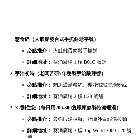
慧食貓（人氣爆發台式手抓餅老字號）
必點推介：
火腿雞蛋肉鬆手抓餅
詳細地址：
葵涌廣場 1 樓 B01C 號舖
宇治初時（老闆苦研7年秘製宇治酸辣醬）
必點推介：
鯛魚濃湯粉絲、櫻花蝦蝦濃湯粉絲
詳細地址：
葵涌廣場 2 樓 C28 號舖
X2劉住您（每日用200-300隻蝦頭熬製特濃蝦湯）
必點推介：
最強蝦湯拉麵、牡蠣沙白蝦湯拉麵
詳細地址：
葵涌廣場 3 樓 Top World 3069-T20 號
舖