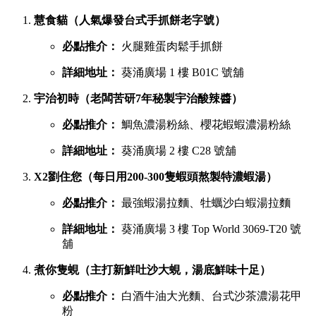
慧食貓（人氣爆發台式手抓餅老字號）
必點推介：
火腿雞蛋肉鬆手抓餅
詳細地址：
葵涌廣場 1 樓 B01C 號舖
宇治初時（老闆苦研7年秘製宇治酸辣醬）
必點推介：
鯛魚濃湯粉絲、櫻花蝦蝦濃湯粉絲
詳細地址：
葵涌廣場 2 樓 C28 號舖
X2劉住您（每日用200-300隻蝦頭熬製特濃蝦湯）
必點推介：
最強蝦湯拉麵、牡蠣沙白蝦湯拉麵
詳細地址：
葵涌廣場 3 樓 Top World 3069-T20 號
舖
煮你隻蜆（主打新鮮吐沙大蜆，湯底鮮味十足）
必點推介：
白酒牛油大光麵、台式沙茶濃湯花甲
粉