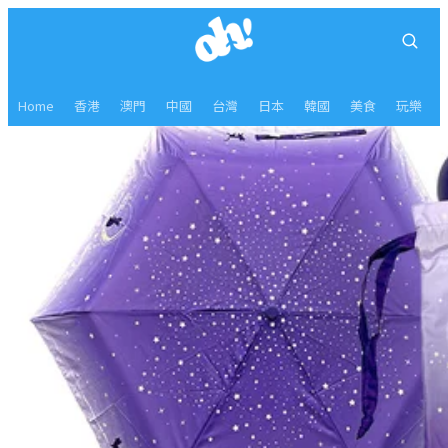
Home
香港
澳門
中國
台灣
日本
韓國
美食
玩樂