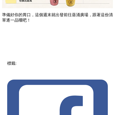
準備好你的胃口，這個週末就出發前往葵涌廣場，跟著這份清
單逐一品嚐吧！
標籤:
Hong Kong
香港
葵廣美食
葵芳好去處
葵芳 / 青衣
葵
涌廣場
葵廣掃街
香港平民美食
慧食貓
鳩戟
呦呦鹿鳴布丁
燒