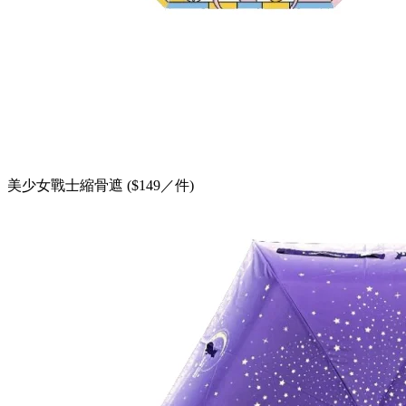
美少女戰士縮骨遮 ($149／件)