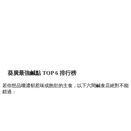
葵廣最強鹹點 TOP 6 排行榜
若你想品嚐濃郁惹味或飽肚的主食，以下六間鹹食店絕對不能
錯過：