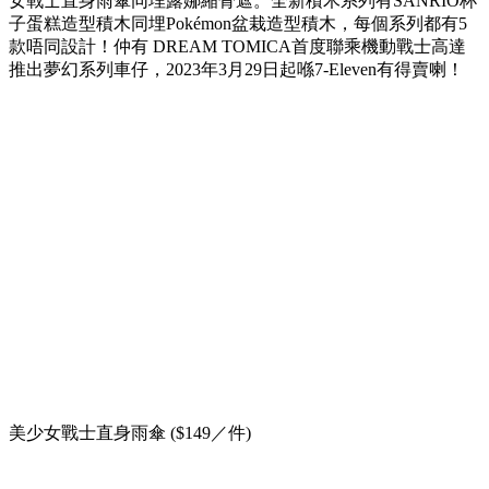
女戰士直身雨傘同埋露娜縮骨遮。全新積木系列有SANRIO杯
子蛋糕造型積木同埋Pokémon盆栽造型積木，每個系列都有5
款唔同設計！仲有 DREAM TOMICA首度聯乘機動戰士高達
推出夢幻系列車仔，2023年3月29日起喺7-Eleven有得賣喇！
美少女戰士直身雨傘 ($149／件)