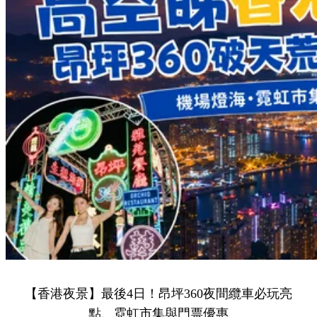
【香港夜景】最後4日！昂坪360夜間纜車必玩亮
點、霓虹市集與門票優惠