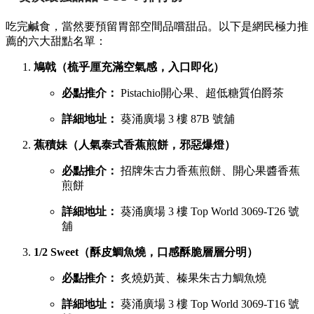
吃完鹹食，當然要預留胃部空間品嚐甜品。以下是網民極力推
薦的六大甜點名單：
鳩戟（梳乎厘充滿空氣感，入口即化）
必點推介：
Pistachio開心果、超低糖質伯爵茶
詳細地址：
葵涌廣場 3 樓 87B 號舖
蕉積妹（人氣泰式香蕉煎餅，邪惡爆燈）
必點推介：
招牌朱古力香蕉煎餅、開心果醬香蕉
煎餅
詳細地址：
葵涌廣場 3 樓 Top World 3069-T26 號
舖
1/2 Sweet（酥皮鯛魚燒，口感酥脆層層分明）
必點推介：
炙燒奶黃、榛果朱古力鯛魚燒
詳細地址：
葵涌廣場 3 樓 Top World 3069-T16 號