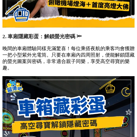
2. 車廂隱藏彩蛋：解鎖螢光密碼 🔦
晚間的車廂體驗同樣充滿驚喜！每位乘搭夜航的乘客均會獲贈
一把小型紫外光電筒。只要在車廂內四周照射，便能解鎖隱藏
的螢光圖案與密碼，非常適合親子同樂，享受高空尋寶的樂
趣。