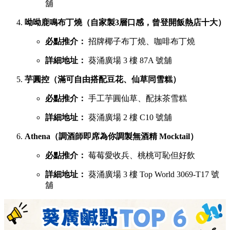
舖
呦呦鹿鳴布丁燒（自家製3層口感，曾登開飯熱店十大）
必點推介：
招牌椰子布丁燒、咖啡布丁燒
詳細地址：
葵涌廣場 3 樓 87A 號舖
芋圓控（滿可自由搭配豆花、仙草同雪糕）
必點推介：
手工芋圓仙草、配抹茶雪糕
詳細地址：
葵涌廣場 2 樓 C10 號舖
Athena（調酒師即席為你調製無酒精 Mocktail）
必點推介：
莓莓愛收兵、桃桃可恥但好飲
詳細地址：
葵涌廣場 3 樓 Top World 3069-T17 號
舖