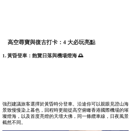
高空尋寶與復古打卡：4 大必玩亮點
1. 黃昏登車：飽覽日落與機場燈海 🌅
強烈建議旅客選擇於黃昏時分登車。沿途你可以親眼見證山海
景致慢慢染上暮色，回程時更能從高空俯瞰香港國際機場的璀
璨燈海，以及首度亮燈的天壇大佛，同一條纜車線，日夜風景
截然不同。