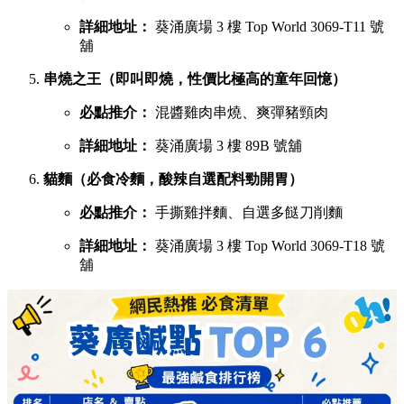
詳細地址：
葵涌廣場 3 樓 Top World 3069-T11 號
舖
串燒之王（即叫即燒，性價比極高的童年回憶）
必點推介：
混醬雞肉串燒、爽彈豬頸肉
詳細地址：
葵涌廣場 3 樓 89B 號舖
貓麵（必食冷麵，酸辣自選配料勁開胃）
必點推介：
手撕雞拌麵、自選多餸刀削麵
詳細地址：
葵涌廣場 3 樓 Top World 3069-T18 號
舖