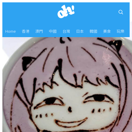
Home
香港
澳門
中國
台灣
日本
韓國
美食
玩樂