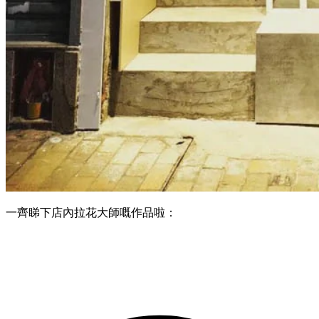
一齊睇下店內拉花大師嘅作品啦：