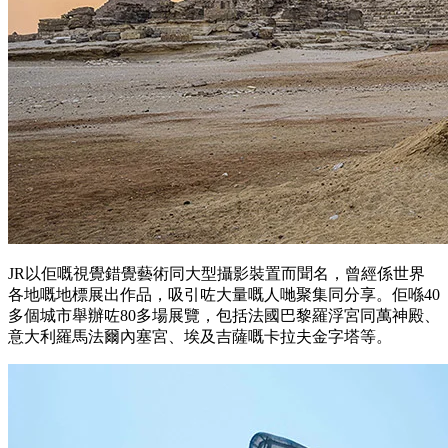
JR以佢嘅視覺錯覺藝術同大型攝影裝置而聞名，曾經係世界
各地嘅地標展出作品，吸引咗大量嘅人哋聚集同分享。佢喺40
多個城市舉辦咗80多場展覽，包括法國巴黎羅浮宮同萬神殿、
意大利羅馬法爾內塞宮、埃及吉薩嘅卡拉夫金字塔等。