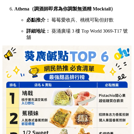
Athena（調酒師即席為你調製無酒精 Mocktail）
必點推介：
莓莓愛收兵、桃桃可恥但好飲
詳細地址：
葵涌廣場 3 樓 Top World 3069-T17 號
舖