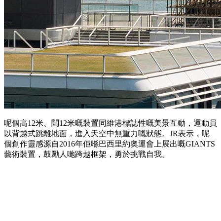
呢個高12米、闊12米嘅裝置同維港標誌性嘅美景互動，運動員
以背越式跳離地面，進入天空中無重力嘅狀態。JR表示，呢
個創作靈感源自2016年佢喺巴西里約奧運會上展出嘅GIANTS
藝術裝置，鼓勵人哋跨越框架，勇於挑戰自我。