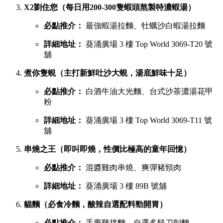
X2劉住您（每日用200-300隻蝦頭熬製特濃蝦湯）
必點推介：
最強蝦湯拉麵、牡蠣沙白蝦湯拉麵
詳細地址：
葵涌廣場 3 樓 Top World 3069-T20 號
舖
煮你隻蜆（主打新鮮吐沙大蜆，湯底鮮味十足）
必點推介：
白酒牛油大光麵、台式沙茶濃湯花甲
粉
詳細地址：
葵涌廣場 3 樓 Top World 3069-T11 號
舖
串燒之王（即叫即燒，性價比極高的童年回憶）
必點推介：
混醬雞肉串燒、爽彈豬頸肉
詳細地址：
葵涌廣場 3 樓 89B 號舖
貓麵（必食冷麵，酸辣自選配料勁開胃）
必點推介：
手撕雞拌麵、自選多餸刀削麵