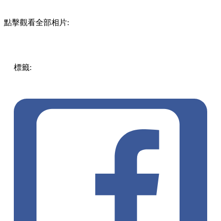
點擊觀看全部相片:
標籤:
中文(繁)
香港
香港
玩樂
打卡
香港好去處
尖沙咀好去
處
尖沙咀
打卡好去處
尖沙咀 / 佐敦 / 油麻地
海港城
竹棚
公
共藝術裝置
GIANTS: Rising Up
跳高運動員