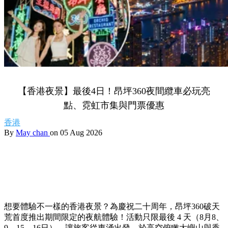
【香港夜景】最後4日！昂坪360夜間纜車必玩亮
點、霓虹市集與門票優惠
香港
By
May chan
on 05 Aug 2026
想要體驗不一樣的香港夜景？為慶祝二十周年，昂坪360破天
荒首度推出期間限定的夜航體驗！活動只限最後 4 天（8月8、
9、15、16日），讓旅客從東涌出發，於高空俯瞰大嶼山與香