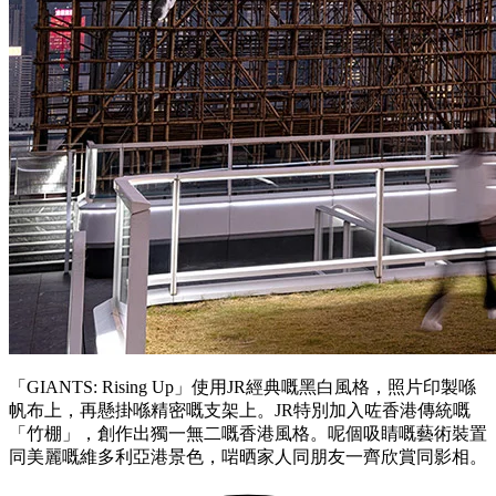
「GIANTS: Rising Up」使用JR經典嘅黑白風格，照片印製喺
帆布上，再懸掛喺精密嘅支架上。JR特別加入咗香港傳統嘅
「竹棚」，創作出獨一無二嘅香港風格。呢個吸睛嘅藝術裝置
同美麗嘅維多利亞港景色，啱晒家人同朋友一齊欣賞同影相。