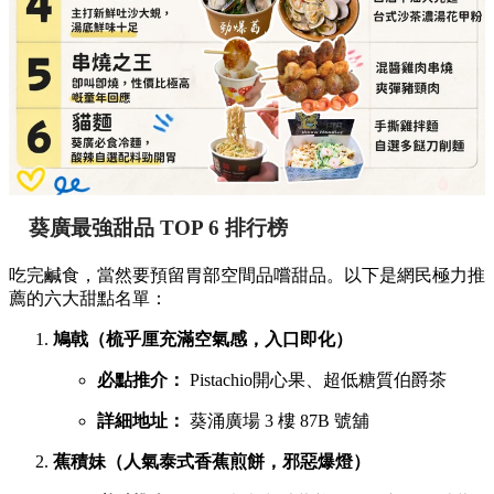
葵廣最強甜品 TOP 6 排行榜
吃完鹹食，當然要預留胃部空間品嚐甜品。以下是網民極力推
薦的六大甜點名單：
鳩戟（梳乎厘充滿空氣感，入口即化）
必點推介：
Pistachio開心果、超低糖質伯爵茶
詳細地址：
葵涌廣場 3 樓 87B 號舖
蕉積妹（人氣泰式香蕉煎餅，邪惡爆燈）