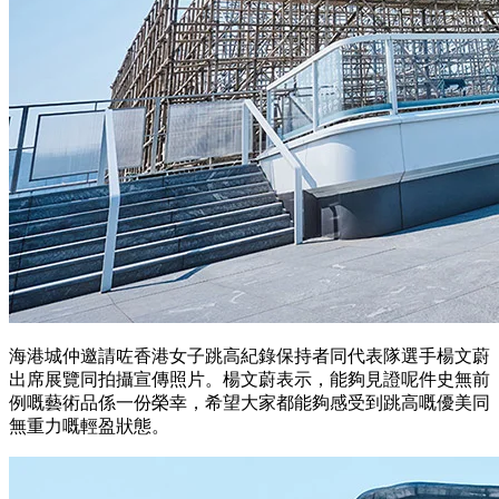
海港城仲邀請咗香港女子跳高紀錄保持者同代表隊選手楊文蔚
出席展覽同拍攝宣傳照片。楊文蔚表示，能夠見證呢件史無前
例嘅藝術品係一份榮幸，希望大家都能夠感受到跳高嘅優美同
無重力嘅輕盈狀態。