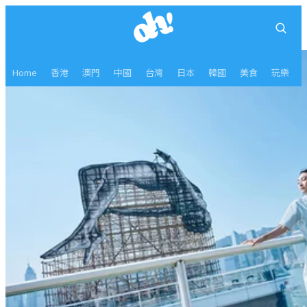
Home
香港
澳門
中國
台灣
日本
韓國
美食
玩樂