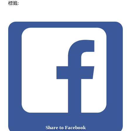
標籤:
Hong Kong
香港
葵廣美食
葵芳好去處
葵芳 / 青衣
葵
涌廣場
葵廣掃街
香港平民美食
慧食貓
鳩戟
呦呦鹿鳴布丁
燒
Share to Facebook