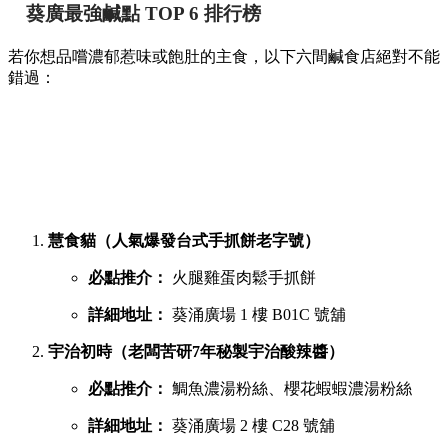
葵廣最強鹹點 TOP 6 排行榜
若你想品嚐濃郁惹味或飽肚的主食，以下六間鹹食店絕對不能
錯過：
慧食貓（人氣爆發台式手抓餅老字號）
必點推介：
火腿雞蛋肉鬆手抓餅
詳細地址：
葵涌廣場 1 樓 B01C 號舖
宇治初時（老闆苦研7年秘製宇治酸辣醬）
必點推介：
鯛魚濃湯粉絲、櫻花蝦蝦濃湯粉絲
詳細地址：
葵涌廣場 2 樓 C28 號舖