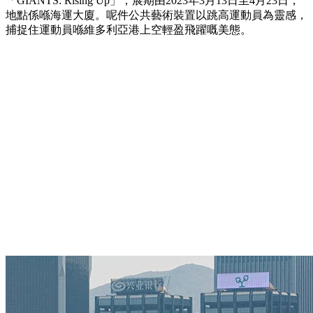
「GIANTS: Rising Up」，展期由2023年3月13日至4月23日，
地點係喺海運大廈。呢件公共藝術裝置以跳高運動員為靈感，
捕捉住運動員喺維多利亞港上空輕盈飛躍嘅美態。