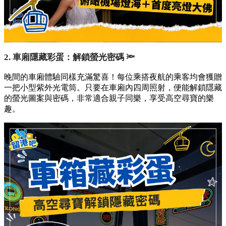
2. 車廂隱藏彩蛋：解鎖螢光密碼 🔦
晚間的車廂體驗同樣充滿驚喜！每位乘搭夜航的乘客均會獲贈
一把小型紫外光電筒。只要在車廂內四周照射，便能解鎖隱藏
的螢光圖案與密碼，非常適合親子同樂，享受高空尋寶的樂
趣。