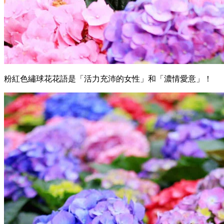
粉紅色繡球花花語是「活力充沛的女性」和「濃情愛意」！