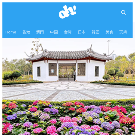
Home
香港
澳門
中國
台灣
日本
韓國
美食
玩樂