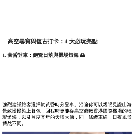
高空尋寶與復古打卡：4 大必玩亮點
1. 黃昏登車：飽覽日落與機場燈海 🌅
強烈建議旅客選擇於黃昏時分登車。沿途你可以親眼見證山海
景致慢慢染上暮色，回程時更能從高空俯瞰香港國際機場的璀
璨燈海，以及首度亮燈的天壇大佛，同一條纜車線，日夜風景
截然不同。