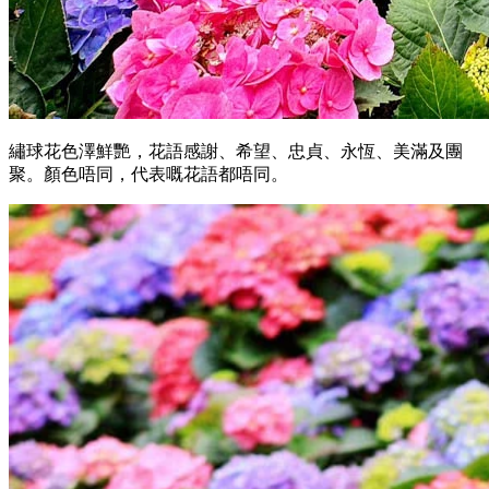
繡球花色澤鮮艷，花語感謝、希望、忠貞、永恆、美滿及團
聚。顏色唔同，代表嘅花語都唔同。