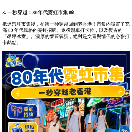
3. 一秒穿越：80年代霓虹市集 📸
抵達昂坪市集後，彷彿一秒穿越回到老香港！市集內設置了充
滿 80 年代風格的霓虹招牌、退役纜車打卡位，以及復古的
「昂坪冰室」。濃厚的懷舊氣氛，絕對是文青與情侶的必影打
卡熱點。