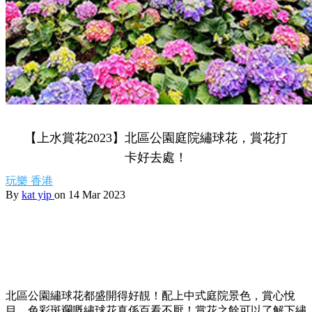
【上水賞花2023】北區公園庭院繡球花，賞花打
卡好去處！
玩樂
香港
By
kat yip
on 14 Mar 2023
北區公園繡球花都盛開得好靚！配上中式庭院景色，賞心悅
目。色彩斑斕嘅繡球花真係百看不厭！賞花之餘可以了解下繡