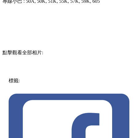
專線小巴 : 50A, 50K, 51K, 55K, 57K, 59K, 605
點擊觀看全部相片:
標籤:
中文(繁)
香港
香港
玩樂
香港好去處
上水
香港賞花
上
水 / 粉嶺
上水好去處
繡球花
賞花2023
北區公園
上水賞花