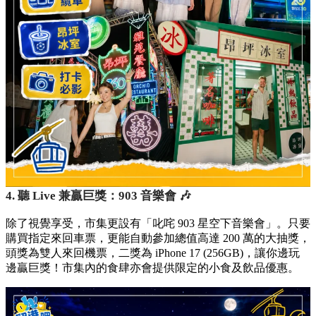
4. 聽 Live 兼贏巨獎：903 音樂會 🎶
除了視覺享受，市集更設有「叱咤 903 星空下音樂會」。只要
購買指定來回車票，更能自動參加總值高達 200 萬的大抽獎，
頭獎為雙人來回機票，二獎為 iPhone 17 (256GB)，讓你邊玩
邊贏巨獎！市集內的食肆亦會提供限定的小食及飲品優惠。