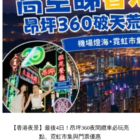
【香港夜景】最後4日！昂坪360夜間纜車必玩亮
點、霓虹市集與門票優惠