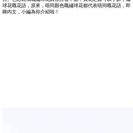
球花嘅花語，原來，唔同顏色嘅繡球花都代表唔同嘅花語，即
睇內文，小編為你介紹啦！