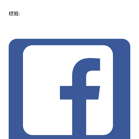
標籤:
中文(繁)
香港
香港
玩樂
香港好去處
親子
黃大仙 / 鑽
石山 / 樂富
室內好去處
親子好去處
嘉年華
鑽石山
鑽石山
好去處
復活節好去處
充氣城堡
鑽石山玩樂
荷里活廣場
Kiztopia