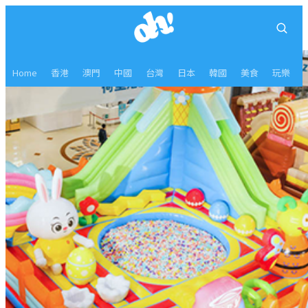
Home
香港
澳門
中國
台灣
日本
韓國
美食
玩樂