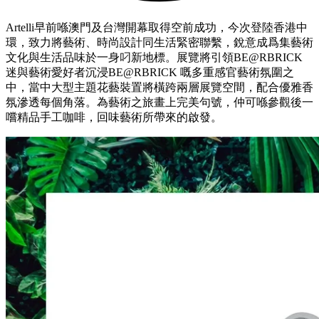
Artelli早前喺澳門及台灣開幕取得空前成功，今次登陸香港中
環，致力將藝術、時尚設計同生活緊密聯繫，銳意成爲集藝術
文化與生活品味於一身叼新地標。展覽將引領BE@RBRICK
迷與藝術愛好者沉浸BE@RBRICK 嘅多重感官藝術氛圍之
中，當中大型主題花藝裝置將橫跨兩層展覽空間，配合優雅香
氛滲透每個角落。為藝術之旅畫上完美句號，仲可喺參觀後一
嚐精品手工咖啡，回味藝術所帶來的啟發。