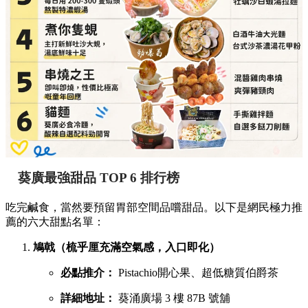
葵廣最強甜品 TOP 6 排行榜
吃完鹹食，當然要預留胃部空間品嚐甜品。以下是網民極力推
薦的六大甜點名單：
鳩戟（梳乎厘充滿空氣感，入口即化）
必點推介：
Pistachio開心果、超低糖質伯爵茶
詳細地址：
葵涌廣場 3 樓 87B 號舖