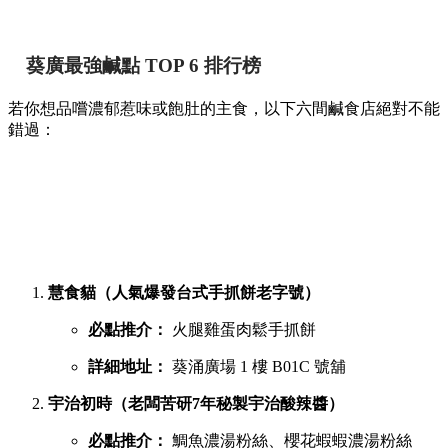
葵廣最強鹹點 TOP 6 排行榜
若你想品嚐濃郁惹味或飽肚的主食，以下六間鹹食店絕對不能
錯過：
慧食貓（人氣爆發台式手抓餅老字號）
必點推介：
火腿雞蛋肉鬆手抓餅
詳細地址：
葵涌廣場 1 樓 B01C 號舖
宇治初時（老闆苦研7年秘製宇治酸辣醬）
必點推介：
鯛魚濃湯粉絲、櫻花蝦蝦濃湯粉絲