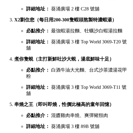
詳細地址：
葵涌廣場 2 樓 C28 號舖
X2劉住您（每日用200-300隻蝦頭熬製特濃蝦湯）
必點推介：
最強蝦湯拉麵、牡蠣沙白蝦湯拉麵
詳細地址：
葵涌廣場 3 樓 Top World 3069-T20 號
舖
煮你隻蜆（主打新鮮吐沙大蜆，湯底鮮味十足）
必點推介：
白酒牛油大光麵、台式沙茶濃湯花甲
粉
詳細地址：
葵涌廣場 3 樓 Top World 3069-T11 號
舖
串燒之王（即叫即燒，性價比極高的童年回憶）
必點推介：
混醬雞肉串燒、爽彈豬頸肉
詳細地址：
葵涌廣場 3 樓 89B 號舖