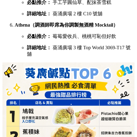
必點推介：
手工芋圓仙草、配抹茶雪糕
詳細地址：
葵涌廣場 2 樓 C10 號舖
Athena（調酒師即席為你調製無酒精 Mocktail）
必點推介：
莓莓愛收兵、桃桃可恥但好飲
詳細地址：
葵涌廣場 3 樓 Top World 3069-T17 號
舖