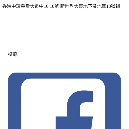
香港中環皇后大道中16-18號 新世界大廈地下及地庫18號鋪
標籤:
中文(繁)
香港
香港
中環
熱話
香港好去處
中環 / 上環 /
西環
展覽
中環好去處
BE@RBRICK
Artelli
BE@RBRICK
WORLD WIDE TOUR
新世界大廈