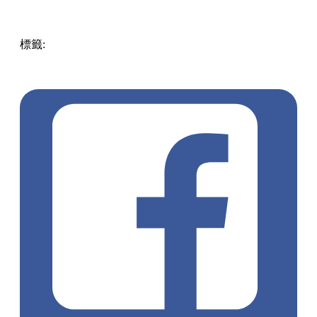
標籤:
Hong Kong
香港
葵廣美食
葵芳好去處
葵芳 / 青衣
葵
涌廣場
葵廣掃街
香港平民美食
慧食貓
鳩戟
呦呦鹿鳴布丁
燒