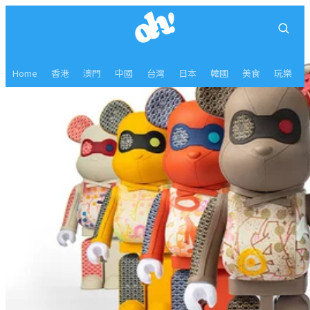
Home
香港
澳門
中國
台灣
日本
韓國
美食
玩樂