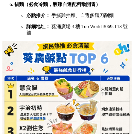
貓麵（必食冷麵，酸辣自選配料勁開胃）
必點推介：
手撕雞拌麵、自選多餸刀削麵
詳細地址：
葵涌廣場 3 樓 Top World 3069-T18 號
舖