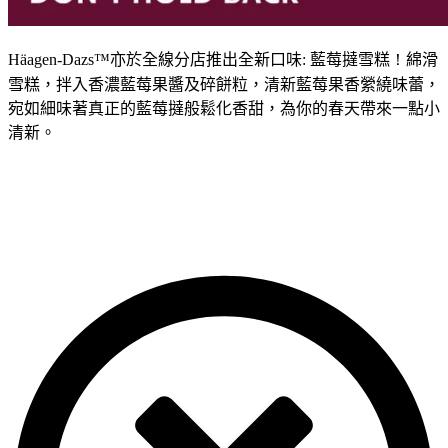
Häagen-Dazs™
亦於全線分店推出全新口味
:
藍莓撻雪糕
！
綿滑
雪糕，拌入香濃藍莓果醬及碎餅粒，清新藍莓果香縈繞味蕾，
宛如細味著真正的藍莓撻般鬆化香甜，為你的春天帶來一點小
清新。