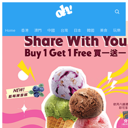
Home
香港
澳門
中國
台灣
日本
韓國
美食
玩樂