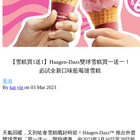
【雪糕買1送1】Haagen-Dazs雙球雪糕買一送一！
必試全新口味藍莓撻雪糕
香港
By
kat yip
on 03 Mar 2023
天氣回暖，又到咗食雪糕嘅好時節！Häagen-Dazs™ 推出
外賣
雙球雪糕「買一送一」限時優惠，由2023年
3
月
16
日至
29
日於