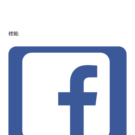
標籤:
中文(繁)
香港
香港
熱話
香港美食
熱話
買一送一
美食
優惠
雪糕優惠
雪糕買一送一
HaagenDazs