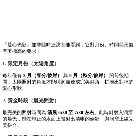
「愛心光影」並非隨時造訪都能看到，它對月份、時間與天氣
有著極高的要求：
1. 限定月份（太陽角度）
每年僅有
3 月（春分/彼岸）
與
9 月（秋分/彼岸）
的前後期
間，太陽照射的角度才能與洞窟達成完美斜角，拼湊出對稱的
愛心形狀。
2. 黃金時段（晨光照射）
最完美的照射時間為
清晨 6:30 至 7:30 左右
。此時斜射入洞窟
的晨光，能在靜止的水面上投射出清晰的倒影，與洞窟上緣完
美拼合。