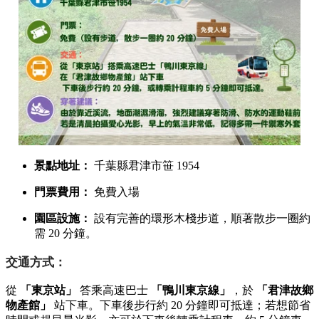
景點地址：
千葉縣君津市笹 1954
門票費用：
免費入場
園區設施：
設有完善的環形木棧步道，順著散步一圈約
需 20 分鐘。
交通方式：
從
「東京站」
答乘高速巴士
「鴨川東京線」
，於
「君津故鄉
物產館」
站下車。下車後步行約 20 分鐘即可抵達；若想節省