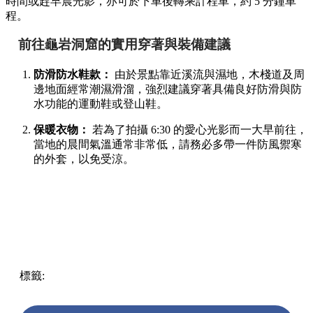
時間或趕早晨光影，亦可於下車後轉乘計程車，約 5 分鐘車
程。
前往龜岩洞窟的實用穿著與裝備建議
防滑防水鞋款：
由於景點靠近溪流與濕地，木棧道及周
邊地面經常潮濕滑溜，強烈建議穿著具備良好防滑與防
水功能的運動鞋或登山鞋。
保暖衣物：
若為了拍攝 6:30 的愛心光影而一大早前往，
當地的晨間氣溫通常非常低，請務必多帶一件防風禦寒
的外套，以免受涼。
標籤:
Japan
日本
龜岩洞窟
日本旅遊攻略
千葉景點
清水溪
流廣場
愛心光影
東京近郊秘境
絕景攝影
日本秘境推薦