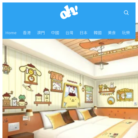
Home
香港
澳門
中國
台灣
日本
韓國
美食
玩樂