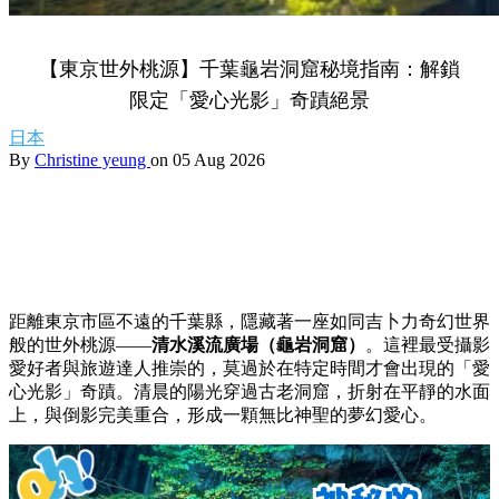
【東京世外桃源】千葉龜岩洞窟秘境指南：解鎖
限定「愛心光影」奇蹟絕景
日本
By
Christine yeung
on 05 Aug 2026
距離東京市區不遠的千葉縣，隱藏著一座如同吉卜力奇幻世界
般的世外桃源——
清水溪流廣場（龜岩洞窟）
。這裡最受攝影
愛好者與旅遊達人推崇的，莫過於在特定時間才會出現的「愛
心光影」奇蹟。清晨的陽光穿過古老洞窟，折射在平靜的水面
上，與倒影完美重合，形成一顆無比神聖的夢幻愛心。