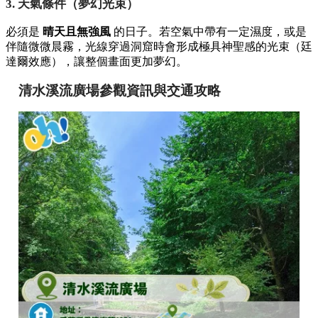
3. 天氣條件（夢幻光束）
必須是
晴天且無強風
的日子。若空氣中帶有一定濕度，或是
伴隨微微晨霧，光線穿過洞窟時會形成極具神聖感的光束（廷
達爾效應），讓整個畫面更加夢幻。
清水溪流廣場參觀資訊與交通攻略