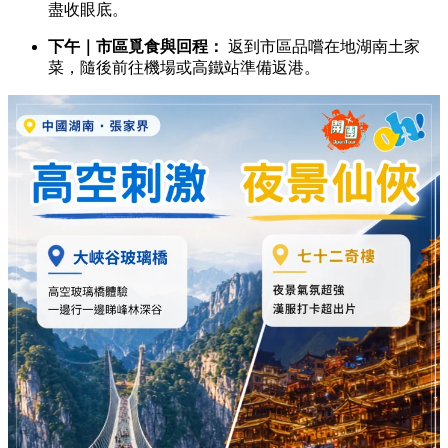
盡收眼底。
下午｜市區覓食與回程：
返到市區品嚐在地湖南土家
菜，隨後前往機場或高鐵站準備返港。