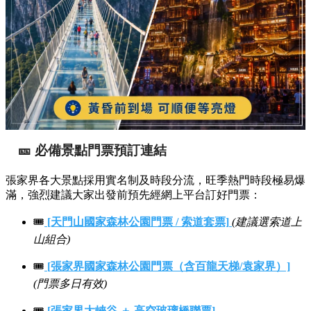
🎫 必備景點門票預訂連結
張家界各大景點採用實名制及時段分流，旺季熱門時段極易爆
滿，強烈建議大家出發前預先經網上平台訂好門票：
🎟️
[天門山國家森林公園門票 / 索道套票]
(建議選索道上
山組合)
🎟️
[張家界國家森林公園門票（含百龍天梯/袁家界）]
(門票多日有效)
🎟️
[張家界大峽谷 ＋ 高空玻璃橋聯票]