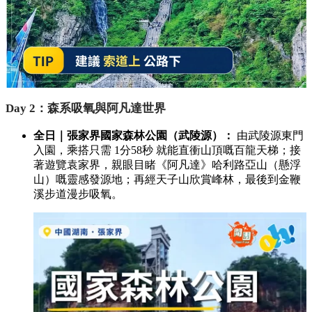
Day 2：森系吸氧與阿凡達世界
全日｜張家界國家森林公園（武陵源）：
由武陵源東門
入園，乘搭只需 1分58秒 就能直衝山頂嘅百龍天梯；接
著遊覽袁家界，親眼目睹《阿凡達》哈利路亞山（懸浮
山）嘅靈感發源地；再經天子山欣賞峰林，最後到金鞭
溪步道漫步吸氧。