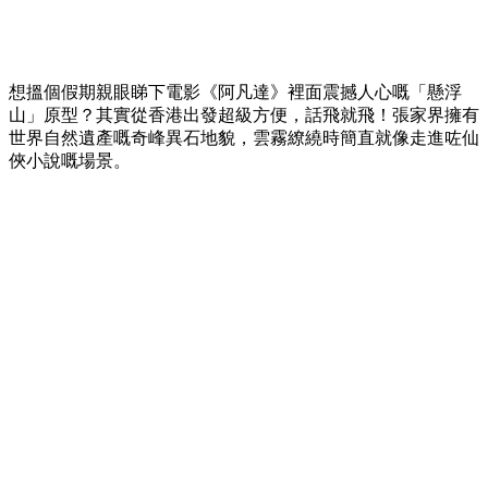
想搵個假期親眼睇下電影《阿凡達》裡面震撼人心嘅「懸浮
山」原型？其實從香港出發超級方便，話飛就飛！張家界擁有
世界自然遺產嘅奇峰異石地貌，雲霧繚繞時簡直就像走進咗仙
俠小說嘅場景。