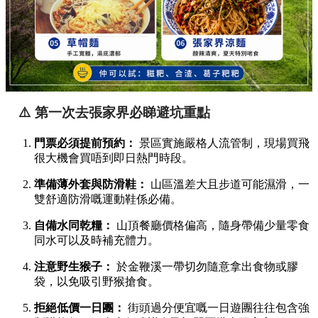
⚠️ 第一次去張家界必睇避坑重點
門票必須提前預約：
景區實施嚴格人流管制，現場買飛
很大機會買唔到即日熱門時段。
準備薄外套與防滑鞋：
山區溫差大且步道可能濕滑，一
雙舒適防滑嘅運動鞋係必備。
自備水同乾糧：
山頂餐廳價格偏高，隨身帶備少量零食
同水可以及時補充體力。
注意野生猴子：
於金鞭溪一帶切勿隨意拿出食物或膠
袋，以免吸引野猴搶食。
拒絕低價一日團：
街頭過分便宜嘅一日遊團往往包含強