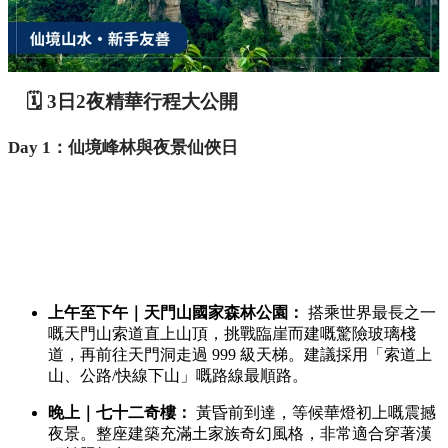
🗓️ 3日2夜精華行程大公開
Day 1：仙境峰林與夜景仙俠日
上午至下午｜天門山國家森林公園：
搭乘世界最長之一
嘅天門山索道直上山頂，挑戰臨崖而建嘅驚險玻璃棧
道，再前往天門洞走過 999 級天梯。建議採用「索道上
山、公路/快線下山」嘅路線最順路。
晚上｜七十二奇樓：
黃昏前到達，等候華燈初上嘅震撼
夜景。整座建築充滿土家族奇幻風格，非常適合穿著漢