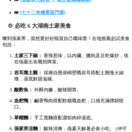
🎟️
[七十二奇樓景區門票]
🍲 必吃 6 大湖南土家美食
嚟到張家界，當然要好好犒賞自己嘅味蕾！在地推薦必試美食
包括：
土家三下鍋：
香辣惹味，以內臟、臘肉及豆乾爆炒，係
在地最出名嘅招牌菜。
岩耳燉土雞：
採摘自懸崖峭壁嘅岩耳搭配土雞慢火細
燉，湯底鮮甜滋補。
酸酢魚：
外酥內嫩，酸辣開胃。
血粑鴨：
鹹香鴨肉搭配軟糯嘅血粑，口感充滿煙韌咬
口。
草帽麵：
手工寬麵搭配濃郁肉碎湯底。
張家界涼麵：
酸辣清爽，係夏天解暑必食小吃。
(仲可