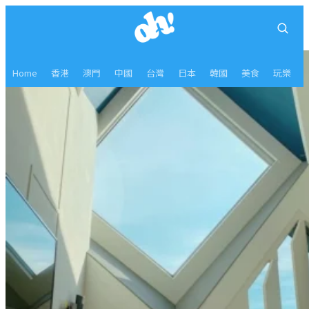
Home
香港
澳門
中國
台灣
日本
韓國
美食
玩樂