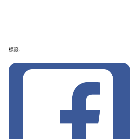
標籤:
中文(繁)
玩樂
台灣
台灣
酒店
台中
旅館
台中酒店
大毅
老爺行旅
pll_644b8f7eab932