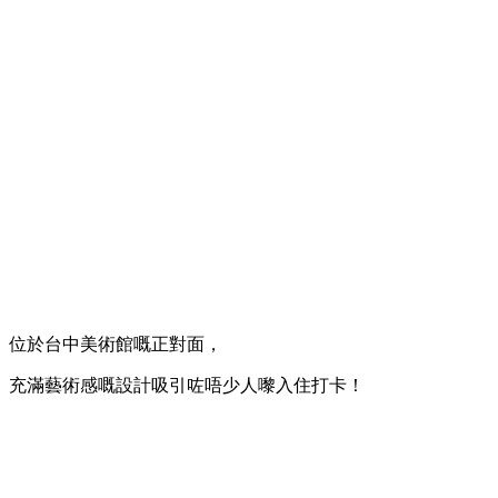
位於台中美術館嘅正對面，
充滿藝術感嘅設計吸引咗唔少人嚟入住打卡！