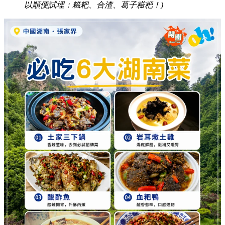
以順便試埋：糍粑、合渣、葛子糍粑！)