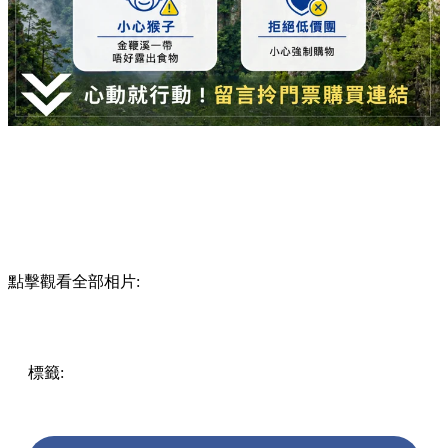
點擊觀看全部相片:
標籤:
玩樂
中國
China
張家界自由行
張家界景點
天門山
百
龍天梯
阿凡達懸浮山
張家界門票預訂
湖南旅遊
張家界交
通
大峽谷玻璃橋