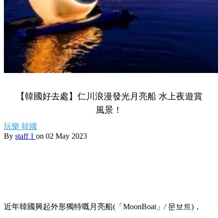
【韓國好去處】仁川浪漫發光月亮船 水上夜遊賞
風景！
玩樂
韓國
By
staff 1
on 02 May 2023
近年韓國興起外形獨特嘅月亮船(「MoonBoat」/ 문보트)，