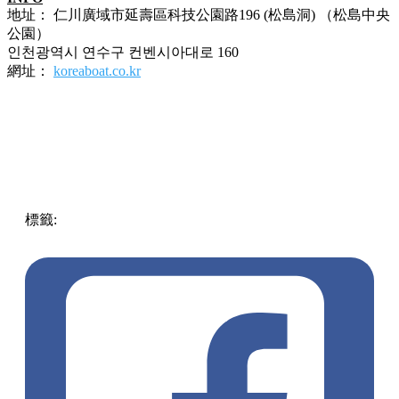
地址： 仁川廣域市延壽區科技公園路196 (松島洞) （松島中央
公園）
인천광역시 연수구 컨벤시아대로 160
網址：
koreaboat.co.kr
標籤:
中文(繁)
玩樂
韓國
韓國
韓國旅遊
韓國景點
月亮船
松
島中央公園
MoonBoat
仁川