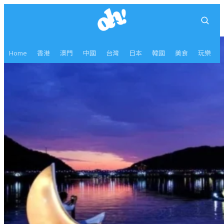
Home
香港
澳門
中國
台灣
日本
韓國
美食
玩樂