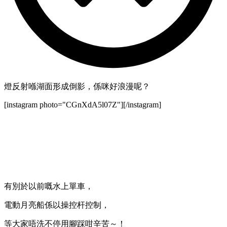
燈反射喺湖面形成倒影，係咪好浪漫呢？
[instagram photo="CGnXdA5l07Z"][/instagram]
有別於以前嘅水上單車，
電動月亮船係以操控杆控制，
等大家唔洗不停用腳踩咁辛苦～！