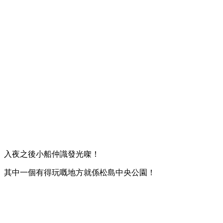
入夜之後小船仲識發光㗎！
其中一個有得玩嘅地方就係松島中央公園！