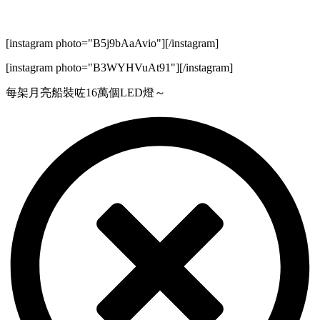
[instagram photo="B5j9bAaAvio"][/instagram]
[instagram photo="B3WYHVuAt91"][/instagram]
每架月亮船裝咗16萬個LED燈～