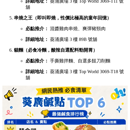
詳細地址：
葵涌廣場 3 樓 Top World 3069-T11 號
舖
串燒之王（即叫即燒，性價比極高的童年回憶）
必點推介：
混醬雞肉串燒、爽彈豬頸肉
詳細地址：
葵涌廣場 3 樓 89B 號舖
貓麵（必食冷麵，酸辣自選配料勁開胃）
必點推介：
手撕雞拌麵、自選多餸刀削麵
詳細地址：
葵涌廣場 3 樓 Top World 3069-T18 號
舖