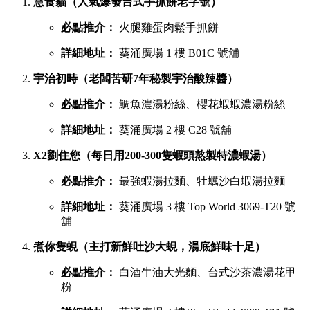
慧食貓（人氣爆發台式手抓餅老字號）
必點推介：
火腿雞蛋肉鬆手抓餅
詳細地址：
葵涌廣場 1 樓 B01C 號舖
宇治初時（老闆苦研7年秘製宇治酸辣醬）
必點推介：
鯛魚濃湯粉絲、櫻花蝦蝦濃湯粉絲
詳細地址：
葵涌廣場 2 樓 C28 號舖
X2劉住您（每日用200-300隻蝦頭熬製特濃蝦湯）
必點推介：
最強蝦湯拉麵、牡蠣沙白蝦湯拉麵
詳細地址：
葵涌廣場 3 樓 Top World 3069-T20 號
舖
煮你隻蜆（主打新鮮吐沙大蜆，湯底鮮味十足）
必點推介：
白酒牛油大光麵、台式沙茶濃湯花甲
粉