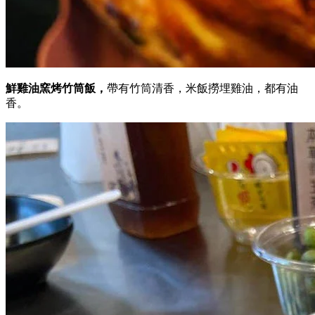
鮮雞油窯烤竹筒飯，
帶有竹筒清香，米飯撈埋雞油，都有油
香。