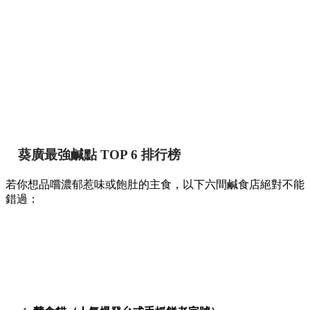
葵廣最強鹹點 TOP 6 排行榜
若你想品嚐濃郁惹味或飽肚的主食，以下六間鹹食店絕對不能
錯過：