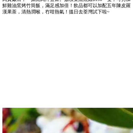
鮮雞油窯烤竹筒飯，滿足感加倍！飲品都可以加配五年陳皮羅
漢果茶，清熱潤喉，冇咁熱氣！搵日去荃灣試下啦~