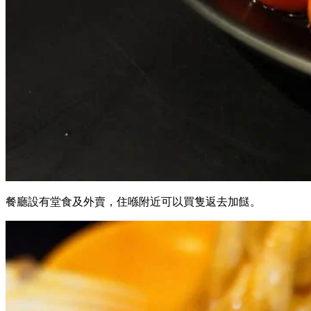
餐廳設有堂食及外賣，住喺附近可以買隻返去加餸。