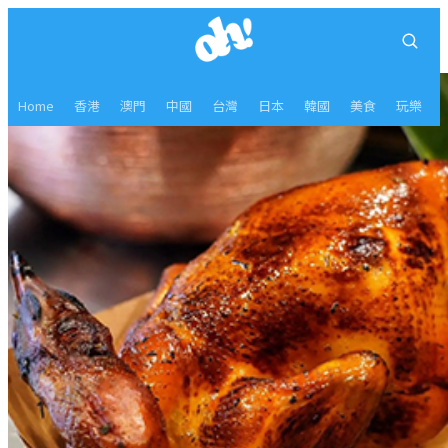
Home
香港
澳門
中國
台灣
日本
韓國
美食
玩樂