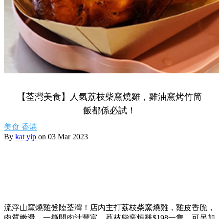
【荃灣美食】人氣荔枝柴窯燒雞，雞油窯烤竹筒
飯都係必試！
美食
香港
By
kat yip
on 03 Mar 2023
流浮山窯燒雞登陸荃灣！店內主打荔枝柴窯燒雞，雞皮香脆，
肉質嫩滑，一撕開肉汁豐富。荔枝柴窯燒雞$198一隻，可另加