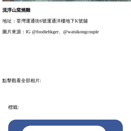
流浮山窯燒雞
地址：荃灣運通街6號運通洋樓地下K號舖
圖片來源：IG @foodiehkger、@waisikongcouple
點擊觀看全部相片:
標籤:
中文(繁)
美食
香港
香港
美食
人氣美食
香港美食
荃灣
美食
荃灣
荃灣餐廳
荃灣
燒雞