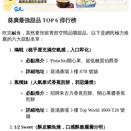
葵廣最強甜品 TOP 6 排行榜
吃完鹹食，當然要預留胃部空間品嚐甜品。以下是網民極力推
薦的六大甜點名單：
鳩戟（梳乎厘充滿空氣感，入口即化）
必點推介：
Pistachio開心果、超低糖質伯爵茶
詳細地址：
葵涌廣場 3 樓 87B 號舖
蕉積妹（人氣泰式香蕉煎餅，邪惡爆燈）
必點推介：
招牌朱古力香蕉煎餅、開心果醬香蕉
煎餅
詳細地址：
葵涌廣場 3 樓 Top World 3069-T26 號
舖
1/2 Sweet（酥皮鯛魚燒，口感酥脆層層分明）