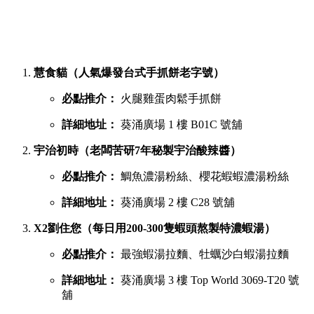
慧食貓（人氣爆發台式手抓餅老字號）
必點推介：
火腿雞蛋肉鬆手抓餅
詳細地址：
葵涌廣場 1 樓 B01C 號舖
宇治初時（老闆苦研7年秘製宇治酸辣醬）
必點推介：
鯛魚濃湯粉絲、櫻花蝦蝦濃湯粉絲
詳細地址：
葵涌廣場 2 樓 C28 號舖
X2劉住您（每日用200-300隻蝦頭熬製特濃蝦湯）
必點推介：
最強蝦湯拉麵、牡蠣沙白蝦湯拉麵
詳細地址：
葵涌廣場 3 樓 Top World 3069-T20 號
舖