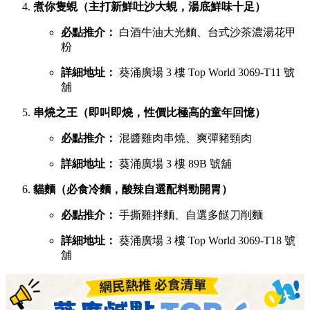
煮你隻蜆（主打新鮮吐沙大蜆，湯底鮮味十足）
必點推介：
白酒牛油大光麵、台式沙茶濃湯花甲
粉
詳細地址：
葵涌廣場 3 樓 Top World 3069-T11 號
舖
串燒之王（即叫即燒，性價比極高的童年回憶）
必點推介：
混醬雞肉串燒、爽彈豬頸肉
詳細地址：
葵涌廣場 3 樓 89B 號舖
貓麵（必食冷麵，酸辣自選配料勁開胃）
必點推介：
手撕雞拌麵、自選多餸刀削麵
詳細地址：
葵涌廣場 3 樓 Top World 3069-T18 號
舖