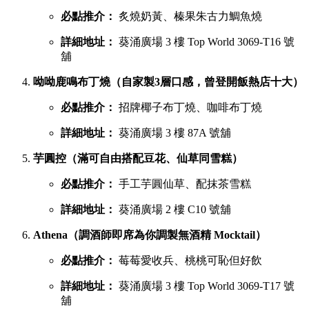
必點推介：
炙燒奶黃、榛果朱古力鯛魚燒
詳細地址：
葵涌廣場 3 樓 Top World 3069-T16 號
舖
呦呦鹿鳴布丁燒（自家製3層口感，曾登開飯熱店十大）
必點推介：
招牌椰子布丁燒、咖啡布丁燒
詳細地址：
葵涌廣場 3 樓 87A 號舖
芋圓控（滿可自由搭配豆花、仙草同雪糕）
必點推介：
手工芋圓仙草、配抹茶雪糕
詳細地址：
葵涌廣場 2 樓 C10 號舖
Athena（調酒師即席為你調製無酒精 Mocktail）
必點推介：
莓莓愛收兵、桃桃可恥但好飲
詳細地址：
葵涌廣場 3 樓 Top World 3069-T17 號
舖