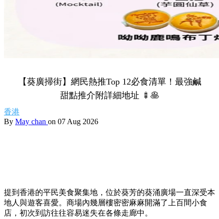
【葵廣掃街】網民熱推Top 12必食清單！最強鹹
甜點推介附詳細地址 🍢🥞
香港
By
May chan
on 07 Aug 2026
提到香港的平民美食聚集地，位於葵芳的葵涌廣場一直深受本
地人與遊客喜愛。商場內幾層樓密密麻麻開滿了上百間小食
店，初次到訪往往容易迷失在各條走廊中。