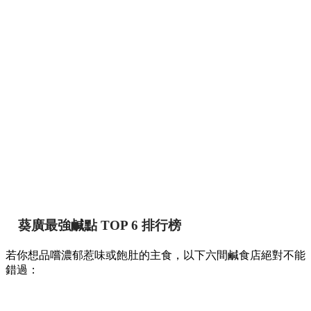
葵廣最強鹹點 TOP 6 排行榜
若你想品嚐濃郁惹味或飽肚的主食，以下六間鹹食店絕對不能
錯過：