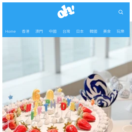
Home
香港
澳門
中國
台灣
日本
韓國
美食
玩樂