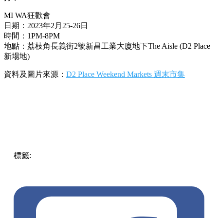
MI WA狂歡會
日期：2023年2月25-26日
時間：1PM-8PM
地點：荔枝角長義街2號新昌工業大廈地下The Aisle (D2 Place
新場地)
資料及圖片來源：
D2 Place Weekend Markets 週末市集
標籤:
中文(繁)
香港
香港
熱話
香港好去處
荔枝角
Mirror
荔
枝角 / 美孚
市集
D2 Place
荔枝角好去處
攤位遊戲
限定禮物
MIRROR主題市集
The Aisle