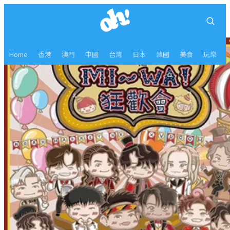
Home
香港
澳門
中國
台灣
日本
韓國
美食
玩樂