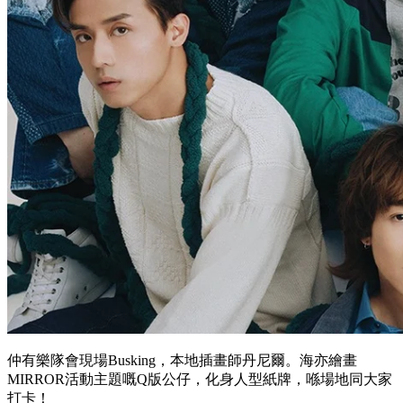
仲有樂隊會現場Busking，本地插畫師丹尼爾。海亦繪畫
MIRROR活動主題嘅Q版公仔，化身人型紙牌，喺場地同大家
打卡！