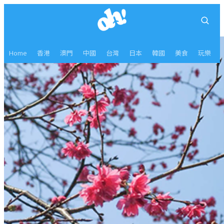
Home
香港
澳門
中國
台灣
日本
韓國
美食
玩樂