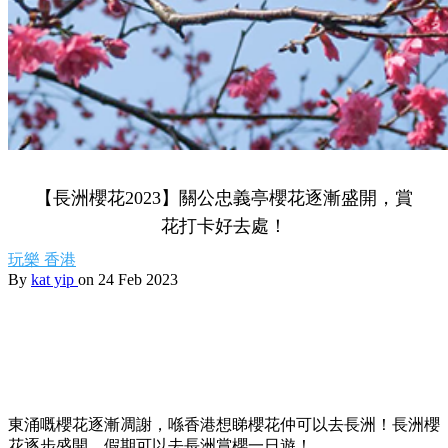
【長洲櫻花2023】關公忠義亭櫻花逐漸盛開，賞
花打卡好去處！
玩樂
香港
By
kat yip
on 24 Feb 2023
東涌嘅櫻花逐漸凋謝，喺香港想睇櫻花仲可以去長洲！長洲櫻
花逐步盛開，假期可以去長洲賞櫻一日遊！