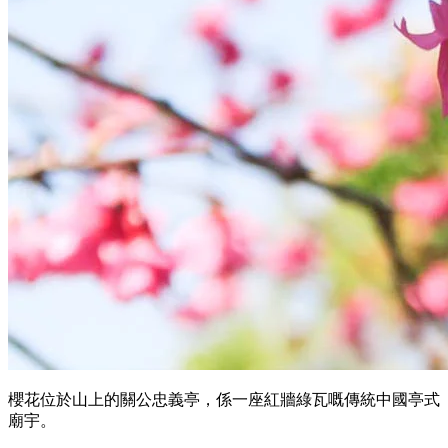
櫻花位於山上的關公忠義亭，係一座紅牆綠瓦嘅傳統中國亭式
廟宇。