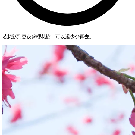
若想影到更茂盛櫻花樹，可以遲少少再去。