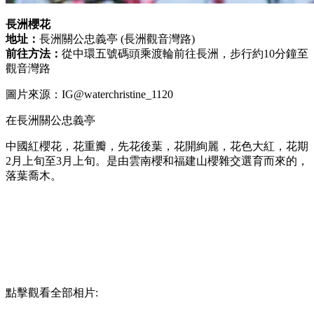
長洲櫻花
地址：
長洲關公忠義亭 (長洲觀音灣路)
前往方法：
從中環五號碼頭乘渡輪前往長洲，步行約10分鐘至
觀音灣路
圖片來源：IG@waterchristine_1120
在長洲關公忠義亭
中國紅櫻花，花重瓣，先花後葉，花開絢麗，花色大紅，花期
2月上旬至3月上旬。是由雲南櫻和福建山櫻雜交選育而來的，
落葉喬木。
點擊觀看全部相片: