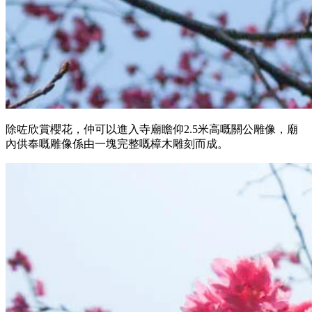
除咗欣賞櫻花，仲可以進入寺廟瞻仰2.5米高嘅關公雕像，廟
內供奉嘅雕像係由一塊完整嘅樟木雕刻而成。