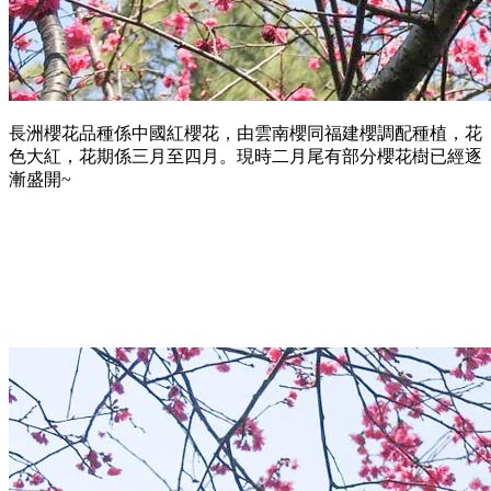
長洲櫻花品種係中國紅櫻花，由雲南櫻同福建櫻調配種植，花
色大紅，花期係三月至四月。現時二月尾有部分櫻花樹已經逐
漸盛開~