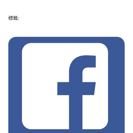
標籤:
中文(繁)
香港
香港
玩樂
櫻花
賞櫻
香港好去處
賞花
香
港賞花
長洲 / 南丫島
長洲好去處
香港櫻花
長洲賞櫻
長洲
櫻花