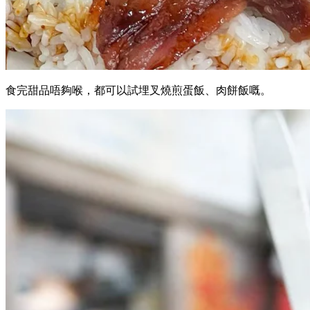
食完甜品唔夠喉，都可以試埋叉燒煎蛋飯、肉餅飯嘅。