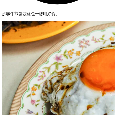
沙嗲牛煎蛋菠蘿包一樣咁好食。