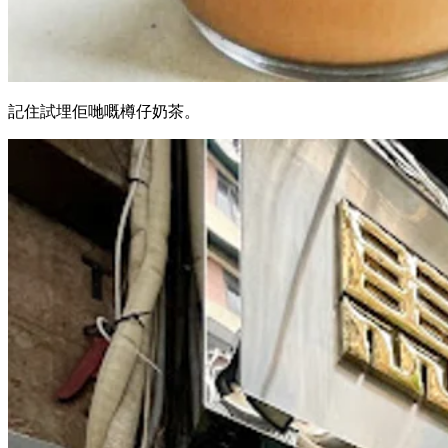
記住試埋佢哋嘅樽仔奶茶。