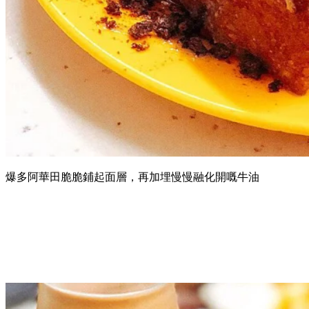
爆多阿華田脆脆鋪起面層，再加埋慢慢融化開嘅牛油