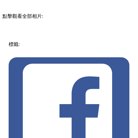
點擊觀看全部相片:
標籤:
中文(繁)
美食
澳門
澳門
美食
澳門打卡
澳門餐廳
澳門
美食
地道美食
阿華田脆脆
阿華田
咖啡室