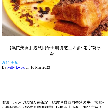
【澳門美食】必試阿華田脆脆芝士西多~老字號冰
室！
澳門
美食
By
kelly kwok
on 10 Mar 2023
嚟澳門玩必食呢間人氣茶記，呢度啲職員同香港澳牛一樣㗎~
小編最推介大家試呢度嘅阿華田脆脆芝士西多，邪惡之極！