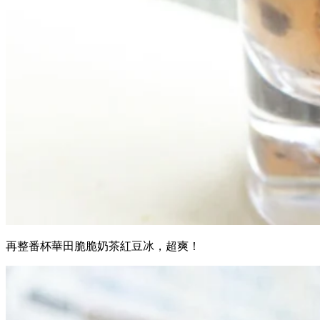
再整番杯華田脆脆奶茶紅豆冰，超爽！