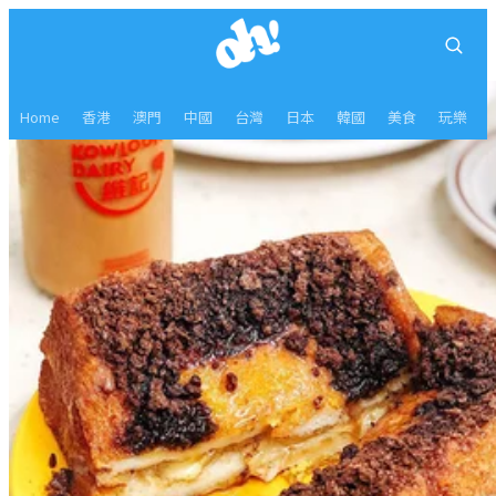
Home
香港
澳門
中國
台灣
日本
韓國
美食
玩樂