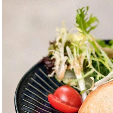
Cafe由日本藍帶甜品師主理，哥基pat pat bagel，造型可愛。另
外店內都有多款輕食，甜品可以試埋焦糖燉蛋，好香滑～ 咖
啡都有手沖選擇～