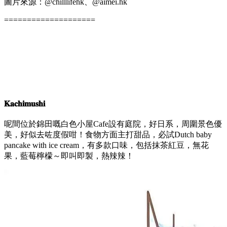
地址: 元朗鳳攸北街5-7號順豐大廈地下37號舖
更多詳情：
https://openholidays.hk/?p=15762