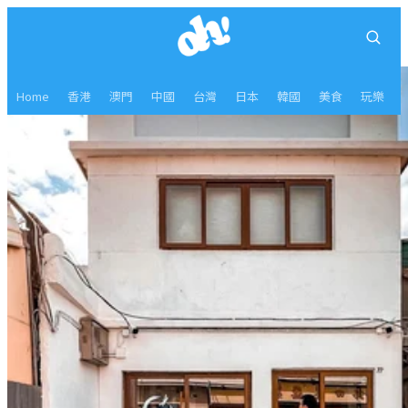
Home
香港
澳門
中國
台灣
日本
韓國
美食
玩樂