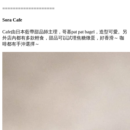
====================
Sora Cafe