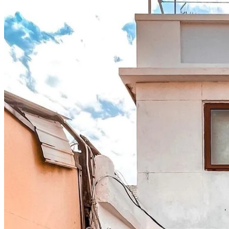
圖片來源：@chilllifehk、@aimei.hk
====================
𝐊𝐚𝐜𝐡𝐢𝐦𝐮𝐬𝐡𝐢
呢間位於錦田嘅白色小屋Cafe設有庭院，好日系，周圍景色優
美，好似去咗度假咁！食物方面主打甜品，必試Dutch baby
pancake with ice cream，有多款口味，包括抹茶紅豆，無花
果，藍莓檸檬～即叫即製，熱辣辣！