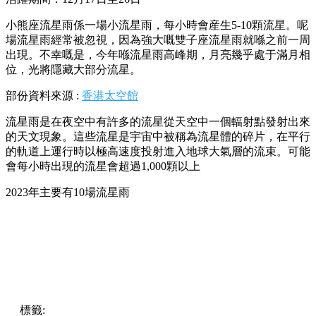
小熊座流星雨係一場小流星雨，每小時會産生5-10顆流星。呢
場流星雨經常被忽視，因為強大嘅雙子座流星雨就喺之前一周
出現。不幸嘅是，今年喺流星雨高峰期，月亮幾乎處于滿月相
位，光將隱藏大部分流星。
部份資料來源 :
香港太空館
流星雨是在夜空中有許多的流星從天空中一個輻射點發射出來
的天文現象。這些流星是宇宙中被稱為流星體的碎片，在平行
的軌道上運行時以極高速度投射進入地球大氣層的流束。可能
會每小時出現的流星會超過1,000顆以上
2023年主要有10場流星雨
標籤:
中文(繁)
香港
香港
熱話
流星雨
天琴座流星雨
熱話
天