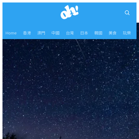
Home
香港
澳門
中國
台灣
日本
韓國
美食
玩樂