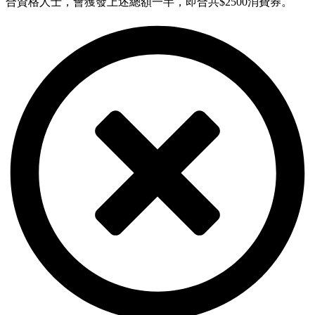
合資格人士，會獲發上述總額一半，即合共$2500消費券。