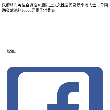
政府將向每位合資格18歲以上永久性居民及新來港人士，分兩
期發放總額$5000元電子消費券！
標籤:
中文(繁)
香港
香港
熱話
消費券
懶人包
熱話
財政預算
案2023
消費券2023
永久性居民
新來港人士
派糖
財政預算
案