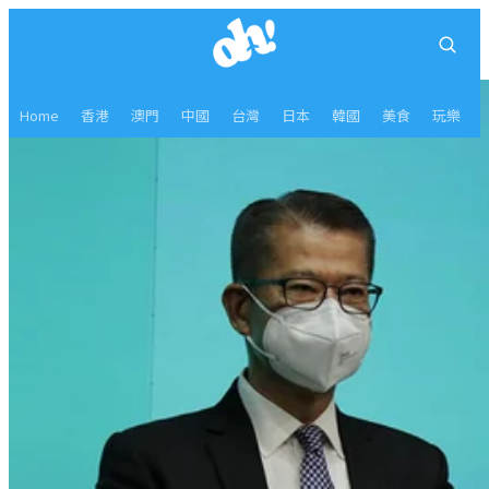
Home
香港
澳門
中國
台灣
日本
韓國
美食
玩樂