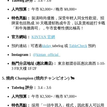
Tabelog 評分：
3.4 – 3.6
人均預算：
午市 ¥2,000+ / 晚市 ¥8,000+
特色亮點：
裝潢時尚優雅，深受年輕人同女性歡迎。招
牌菜包括熟成 30 天嘅濃郁熟成牛舌，以及賣相超打卡嘅
「和牛海膽壽司」，午市套餐性價比極高！
官方網站：
KINTAN 官網
預約連結：可透過
kkday
tabelog 或
TableCheck
預約
Instagram：
@kintan_official_
熱門分店地址 (惠比壽店)：
東京都澀谷區惠比壽西 1-10-
3 FB大樓 1F/2F
5. 燒肉 Champion (焼肉チャンピオン) 🐂
Tabelog 評分：
3.4 – 3.6
人均預算：
午市 ¥2,500+ / 晚市 ¥7,000+
特色亮點：
採用「一頭牛買入」模式，因此客人可以用