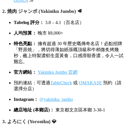
GINZA
5F
2. 燒肉 ジャンボ (Yakiniku Jumbo) 🥩
Tabelog 評分：
3.8 – 4.1（百名店）
人均預算：
晚市 ¥8,000+
特色亮點：
擁有超過 30 年歷史嘅傳奇名店！必點招牌
「野原燒」，將切得薄如紙張嘅頂級和牛稍微炙烤幾
秒，蘸上特製濃郁生蛋黃食，口感滑順香濃，令人一試
難忘。
官方網站：
Yakiniku Jumbo 官網
預約連結：可透過
TableCheck
或
OMAKASE
預約（請
選擇分店）
Instagram：
@yakiniku_jambo
總店地址 (本鄉店)：
東京都文京區本鄉 3-38-1
3. よろにく (Yoroniku) 💎