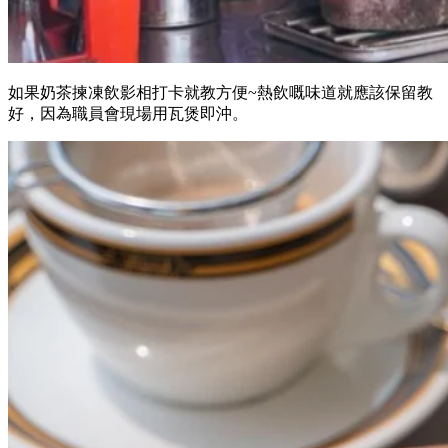
如果奶茶揀凍飲影相打卡就教方便~熱飲嘅味道就應該保留教
好，因為職員會現場用瓦煲即沖。