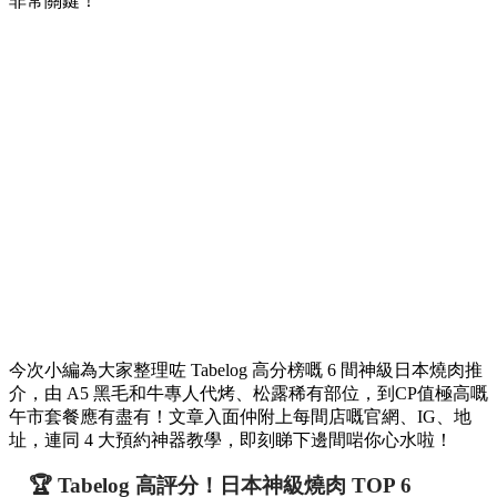
非常關鍵！
今次小編為大家整理咗 Tabelog 高分榜嘅 6 間神級日本燒肉推
介，由 A5 黑毛和牛專人代烤、松露稀有部位，到CP值極高嘅
午市套餐應有盡有！文章入面仲附上每間店嘅官網、IG、地
址，連同 4 大預約神器教學，即刻睇下邊間啱你心水啦！
🏆 Tabelog 高評分！日本神級燒肉 TOP 6