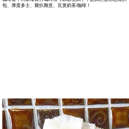
包、厚蛋多士、雞扒雜意、瓦煲奶茶/咖啡！