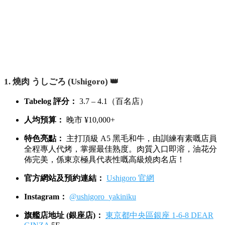
1. 燒肉 うしごろ (Ushigoro) 👑
Tabelog 評分：
3.7 – 4.1（百名店）
人均預算：
晚市 ¥10,000+
特色亮點：
主打頂級 A5 黑毛和牛，由訓練有素嘅店員
全程專人代烤，掌握最佳熟度。肉質入口即溶，油花分
佈完美，係東京極具代表性嘅高級燒肉名店！
官方網站及預約連結：
Ushigoro 官網
Instagram：
@ushigoro_yakiniku
旗艦店地址 (銀座店)：
東京都中央區銀座 1-6-8 DEAR