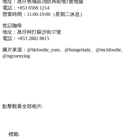
地址：
氹仔舊城區消防局前地1號地舖
電話：+853 6569 1214
營業時間：11:00-19:00（星期二休息）
世記咖啡
地址：氹仔柯打蘇沙街37號
電話：+853 2882 8815
圖片來源：@hkfoodie_yum、@hungerlady、@mr.bfoodie、
@ngyuenying
點擊觀看全部相片:
標籤:
中文(繁)
澳門
澳門
美食
cafe
豬扒包
澳門打卡
澳門美