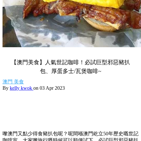
【澳門美食】人氣世記咖啡！必試巨型邪惡豬扒
包、厚蛋多士/瓦煲咖啡~
澳門
美食
By
kelly kwok
on 03 Apr 2023
嚟澳門又點少得食豬扒包呢？呢間喺澳門屹立50年歷史嘅世記
咖啡室，大家嚟旅行嘅時候可以順便試下，必試巨型邪惡豬扒