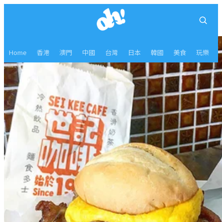
Home
香港
澳門
中國
台灣
日本
韓國
美食
玩樂