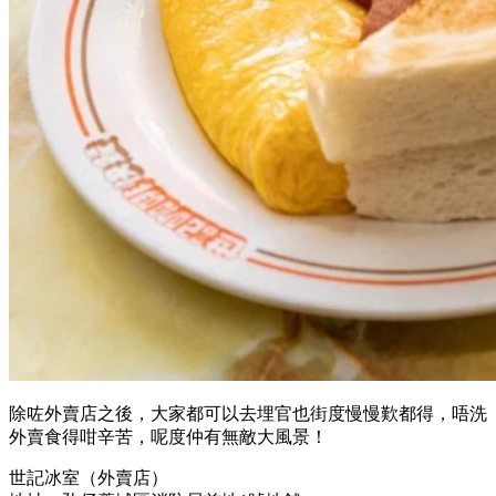
除咗外賣店之後，大家都可以去埋官也街度慢慢歎都得，唔洗
外賣食得咁辛苦，呢度仲有無敵大風景！
世記冰室（外賣店）