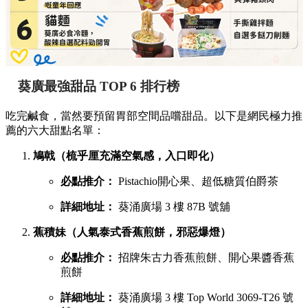
葵廣最強甜品 TOP 6 排行榜
吃完鹹食，當然要預留胃部空間品嚐甜品。以下是網民極力推
薦的六大甜點名單：
鳩戟（梳乎厘充滿空氣感，入口即化）
必點推介：
Pistachio開心果、超低糖質伯爵茶
詳細地址：
葵涌廣場 3 樓 87B 號舖
蕉積妹（人氣泰式香蕉煎餅，邪惡爆燈）
必點推介：
招牌朱古力香蕉煎餅、開心果醬香蕉
煎餅
詳細地址：
葵涌廣場 3 樓 Top World 3069-T26 號