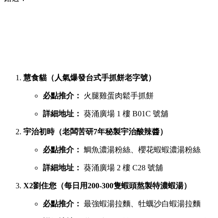
慧食貓（人氣爆發台式手抓餅老字號）
必點推介：
火腿雞蛋肉鬆手抓餅
詳細地址：
葵涌廣場 1 樓 B01C 號舖
宇治初時（老闆苦研7年秘製宇治酸辣醬）
必點推介：
鯛魚濃湯粉絲、櫻花蝦蝦濃湯粉絲
詳細地址：
葵涌廣場 2 樓 C28 號舖
X2劉住您（每日用200-300隻蝦頭熬製特濃蝦湯）
必點推介：
最強蝦湯拉麵、牡蠣沙白蝦湯拉麵