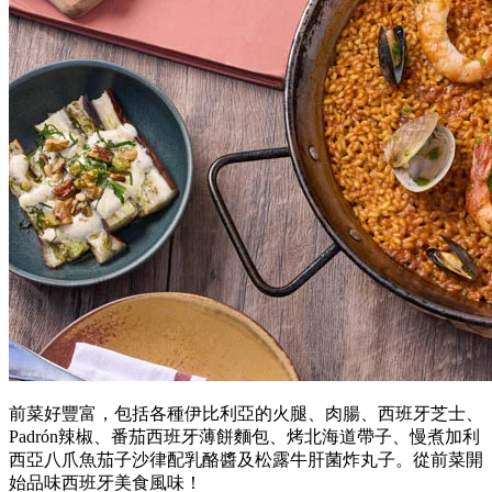
前菜好豐富，包括各種伊比利亞的火腿、肉腸、西班牙芝士、
Padrón辣椒、番茄西班牙薄餅麵包、烤北海道帶子、慢煮加利
西亞八爪魚茄子沙律配乳酪醬及松露牛肝菌炸丸子。從前菜開
始品味西班牙美食風味！