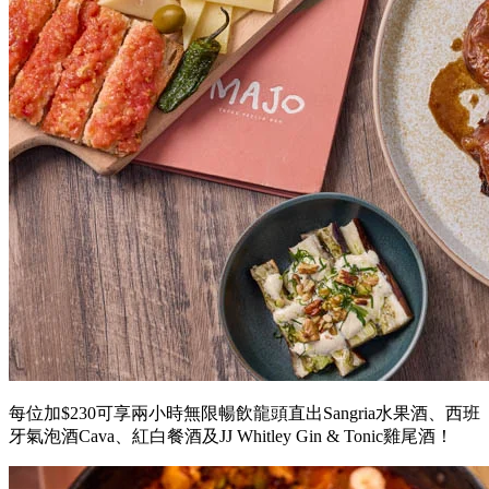
每位加$230可享兩小時無限暢飲龍頭直出Sangria水果酒、西班
牙氣泡酒Cava、紅白餐酒及JJ Whitley Gin & Tonic雞尾酒！