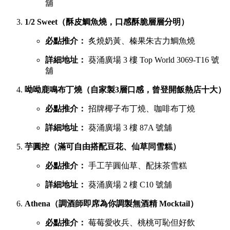
舖
1/2 Sweet（酥皮鯛魚燒，口感酥脆層層分明）
必點推介：
炙燒奶黃、榛果朱古力鯛魚燒
詳細地址：
葵涌廣場 3 樓 Top World 3069-T16 號
舖
呦呦鹿鳴布丁燒（自家製3層口感，曾登開飯熱店十大）
必點推介：
招牌椰子布丁燒、咖啡布丁燒
詳細地址：
葵涌廣場 3 樓 87A 號舖
芋圓控（滿可自由搭配豆花、仙草同雪糕）
必點推介：
手工芋圓仙草、配抹茶雪糕
詳細地址：
葵涌廣場 2 樓 C10 號舖
Athena（調酒師即席為你調製無酒精 Mocktail）
必點推介：
莓莓愛收兵、桃桃可恥但好飲