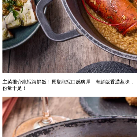
主菜推介龍蝦海鮮飯！原隻龍蝦口感爽彈，海鮮飯香濃惹味，
份量十足！