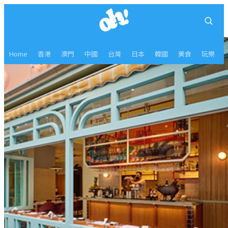
Home
香港
澳門
中國
台灣
日本
韓國
美食
玩樂