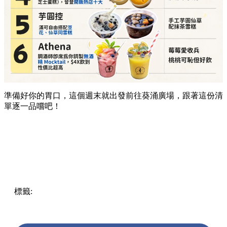
準備好你的胃口，這個週末就出發前往葵涌廣場，跟著這份清
單逐一品嚐吧！
標籤:
Hong Kong
香港
葵廣美食
葵芳好去處
葵芳 / 青衣
葵
涌廣場
葵廣掃街
香港平民美食
慧食貓
鳩戟
呦呦鹿鳴布丁
燒