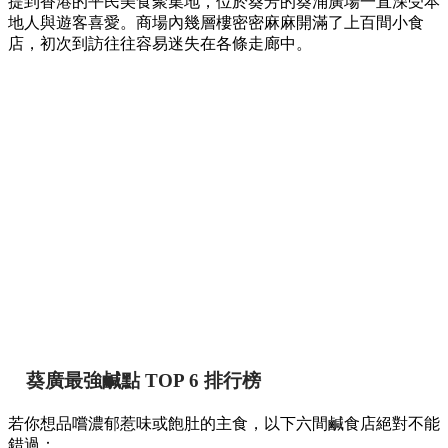
提到香港的平民美食聚集地，位於葵芳的葵涌廣場一直深受本
地人與遊客喜愛。商場內幾層樓密密麻麻開滿了上百間小食
店，初次到訪往往容易迷失在各條走廊中。
葵廣最強鹹點 TOP 6 排行榜
若你想品嚐濃郁惹味或飽肚的主食，以下六間鹹食店絕對不能
錯過：