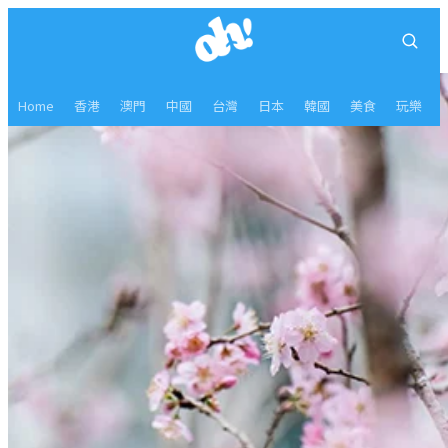
Home
香港
澳門
中國
台灣
日本
韓國
美食
玩樂