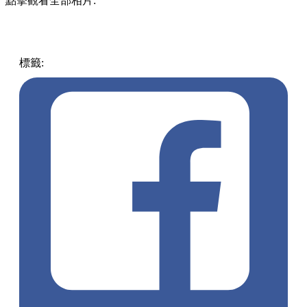
點擊觀看全部相片:
標籤:
中文(繁)
香港
玩樂
櫻花
沙田 / 大圍
沙田
城門河畔