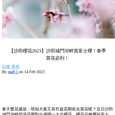
【沙田櫻花2023】沙田城門河畔賞富士櫻！春季
賞花必到！
玩樂
香港
By
staff 1
on 14 Feb 2023
春天繁花盛放，唔知大家又有冇趁花期前去賞花呢？近日沙田
城門河畔碧濤花園對出盛開一大片櫻花，櫻花品種屬於富士