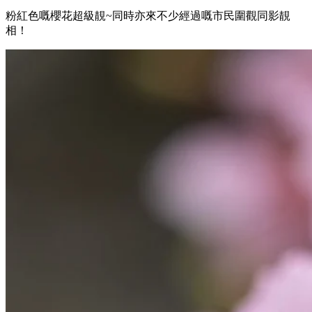
粉紅色嘅櫻花超級靚~同時亦來不少經過嘅市民圍觀同影靚
相！