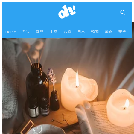
Home
香港
澳門
中國
台灣
日本
韓國
美食
玩樂