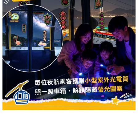
2. 車廂隱藏彩蛋：解鎖螢光密碼 🔦
晚間的車廂體驗同樣充滿驚喜！每位乘搭夜航的乘客均會獲贈
一把小型紫外光電筒。只要在車廂內四周照射，便能解鎖隱藏
的螢光圖案與密碼，非常適合親子同樂，享受高空尋寶的樂
趣。