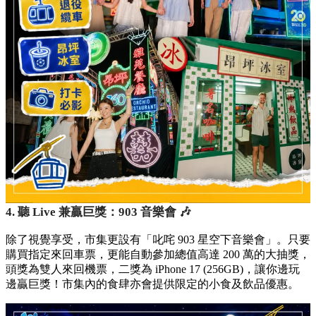
3. 一秒穿越：80年代霓虹市集 📸
抵達昂坪市集後，彷彿一秒穿越回到老香港！市集內設置了充
滿 80 年代風格的霓虹招牌、退役纜車打卡位，以及復古的
「昂坪冰室」。濃厚的懷舊氣氛，絕對是文青與情侶的必影打
卡熱點。