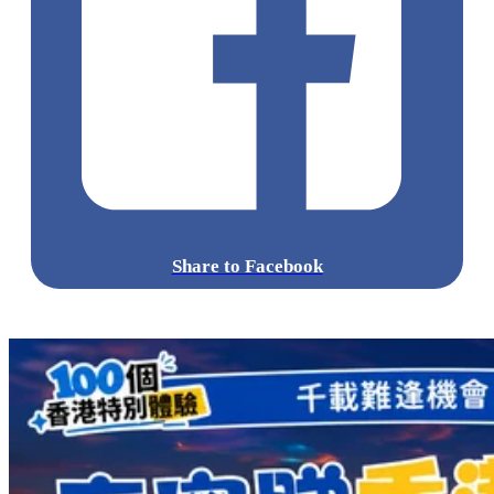
上滴幾滴精油也能起到效果。柑橘類的香味有提神功效，薰衣
草可以放鬆助眠。
點擊觀看全部相片:
標籤:
中文(繁)
香港
香港
熱話
熱話
旅館
台灣VPN
旅行用品
網絡安全