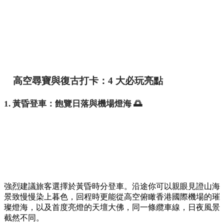
點、霓虹市集與門票優惠
香港
By
May chan
on 05 Aug 2026
想要體驗不一樣的香港夜景？為慶祝二十周年，昂坪360破天
荒首度推出期間限定的夜航體驗！活動只限最後 4 天（8月8、
9、15、16日），讓旅客從東涌出發，於高空俯瞰大嶼山與香
港國際機場的璀璨燈海。