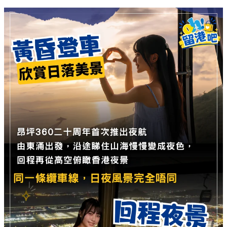
高空尋寶與復古打卡：4 大必玩亮點
1. 黃昏登車：飽覽日落與機場燈海 🌅
強烈建議旅客選擇於黃昏時分登車。沿途你可以親眼見證山海
景致慢慢染上暮色，回程時更能從高空俯瞰香港國際機場的璀
璨燈海，以及首度亮燈的天壇大佛，同一條纜車線，日夜風景
截然不同。