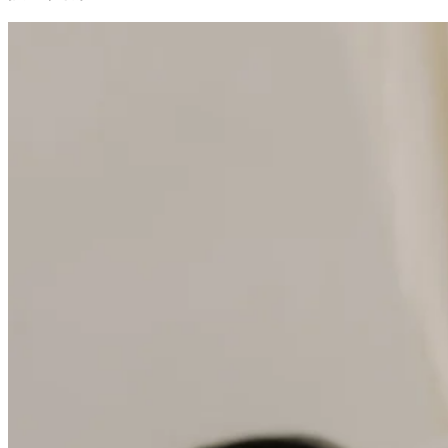
與其在賓館裡看付費電影，不如在iPad里下幾部喜歡的片子，
如果你入睡困難，可以重複看喜歡的片子，對嗎？如果沒提前
下載也可使用賓館的免費Wi-Fi觀看喜歡的電影和電視劇。但
是必須注意公共Wi-Fi的安全問題。為避免網路攻擊和保護隱
私，可以考慮
台灣VPN
建立虛擬IP地址。
換上家居服