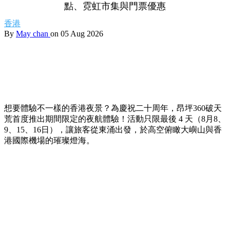
【香港夜景】最後4日！昂坪360夜間纜車必玩亮