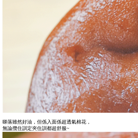
睇落雖然好油，但係入面係超透氣棉花，
無論攬住訓定夾住訓都超舒服~