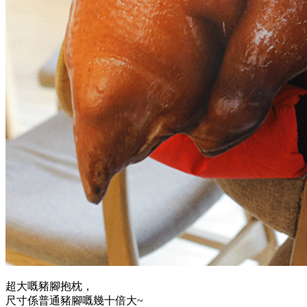
超大嘅豬腳抱枕，
尺寸係普通豬腳嘅幾十倍大~