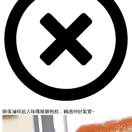
睇落滷得超入味嘅豬腳抱枕，觸感仲好紮實~