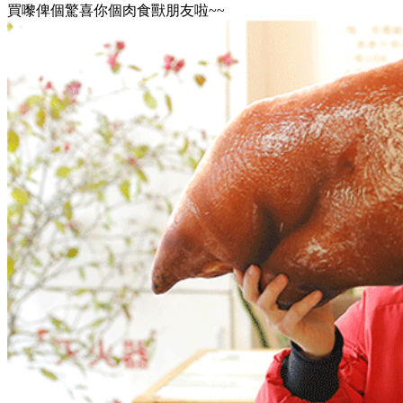
買嚟俾個驚喜你個肉食獸朋友啦~~