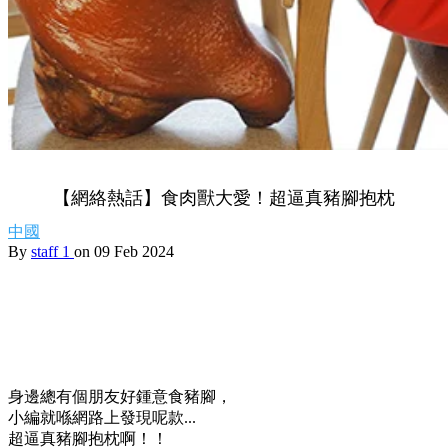
【網絡熱話】食肉獸大愛！超逼真豬腳抱枕
中國
By
staff 1
on 09 Feb 2024
身邊總有個朋友好鍾意食豬腳，
小編就喺網路上發現呢款...
超逼真豬腳抱枕啊！！