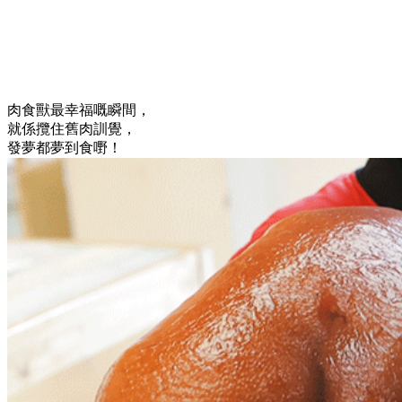
肉食獸最幸福嘅瞬間，
就係攬住舊肉訓覺，
發夢都夢到食嘢！