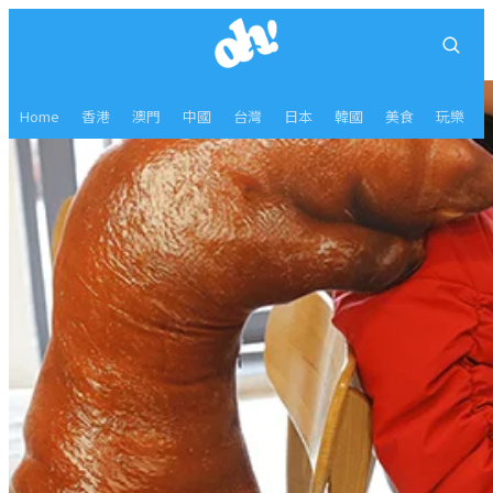
Home
香港
澳門
中國
台灣
日本
韓國
美食
玩樂