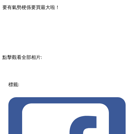
要有氣勢梗係要買最大啦！
點擊觀看全部相片:
標籤:
中文(繁)
中國
中國
熱話
搞怪
熱話
購物
抱枕
淘寶
肉食
獸
豬腳