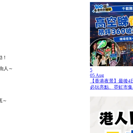
動！
儉由人～
5
05 Aug
【香港夜景】最後4日
必玩亮點、霓虹市集
底～