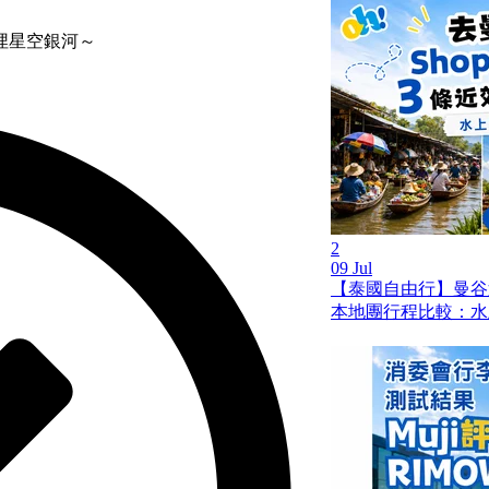
埋星空銀河～
2
09 Jul
【泰國自由行】曼谷
本地團行程比較：水