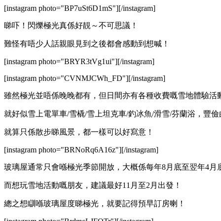
[instagram photo="BP7uSt6D1mS"][/instagram]
睇吓！閃爍極光真係好靚～不可思議！
難怪有唔少人話親眼見到之後都會感動到想喊！
[instagram photo="BRYR3tVg1ui"][/instagram]
[instagram photo="CVNMJCWh_FD"][/instagram]
雖然極光並唔係晚晚都有，但日間亦有各種收費嘅雪地體驗活
就好似雪上電單車/雪橇/雪上坦克車/釣冰魚/滑雪/芬蘭浴，豐
就算只係散步睇風景，都一樣可以好寫意！
[instagram photo="BRNoRq6A16z"][/instagram]
玻璃屋通常只會喺極光季節開放，大概係每年8月底至翌年4月
而想玩雪地活動嘅朋友，建議最好11月至2月出發！
總之想瞓喺玻璃屋度睇極光，就要記得預早訂房喇！