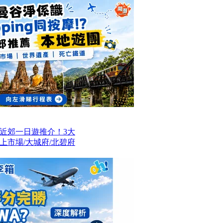
近郊一日遊推介！3大
上市場/大城府/北碧府