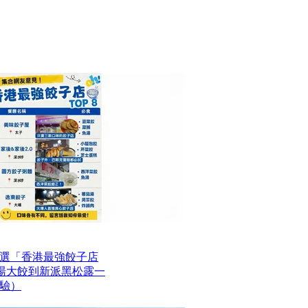
選「香港最強餃子店
魚湯大餃到新派黑松露一
驗）