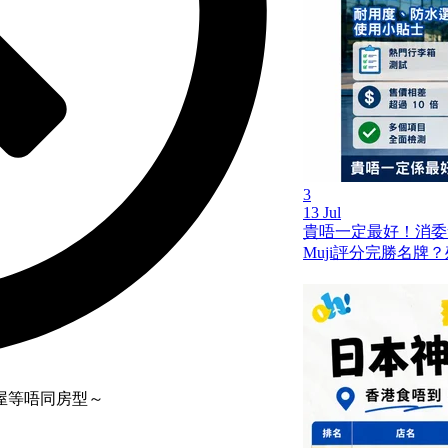
3
13 Jul
貴唔一定最好！消委
Muji評分完勝名牌
屋等唔同房型～