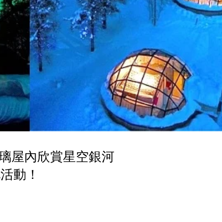
璃屋內欣賞星空銀河
地活動！