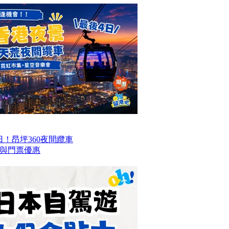
！昂坪360夜間纜車
與門票優惠