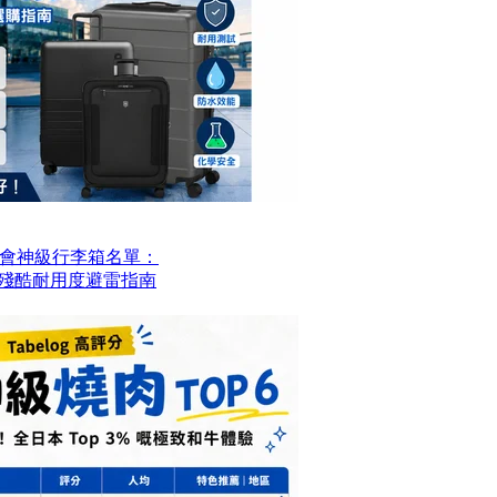
會神級行李箱名單：
？殘酷耐用度避雷指南