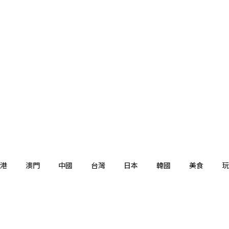
港
澳門
中國
台灣
日本
韓國
美食
玩