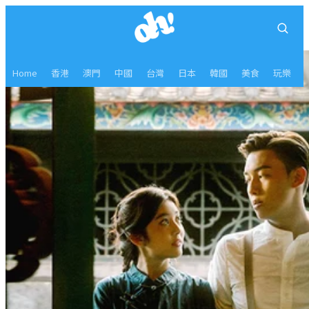
Home
香港
澳門
中國
台灣
日本
韓國
美食
玩樂