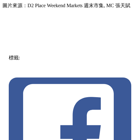
圖片來源：D2 Place Weekend Markets 週末市集, MC 張天賦
標籤:
中文(繁)
香港
香港
熱話
香港好去處
荔枝角
荔枝角 /
美孚
市集
荔枝角好去處
情人節
情人節禮物
老派約會之必
要
元宵節
Leow.
MC
張天賦