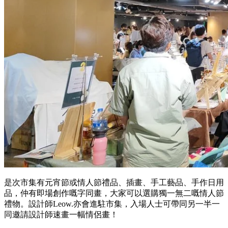
是次市集有元宵節或情人節禮品、插畫、手工藝品、手作日用
品，仲有即場創作嘅字同畫，大家可以選購獨一無二嘅情人節
禮物。設計師Leow.亦會進駐市集，入場人士可帶同另一半一
同邀請設計師速畫一幅情侶畫！