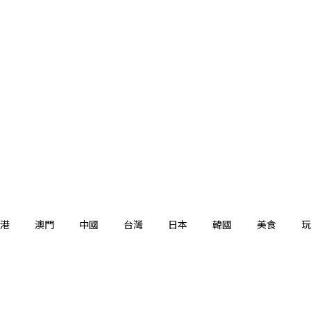
港
澳門
中國
台灣
日本
韓國
美食
玩