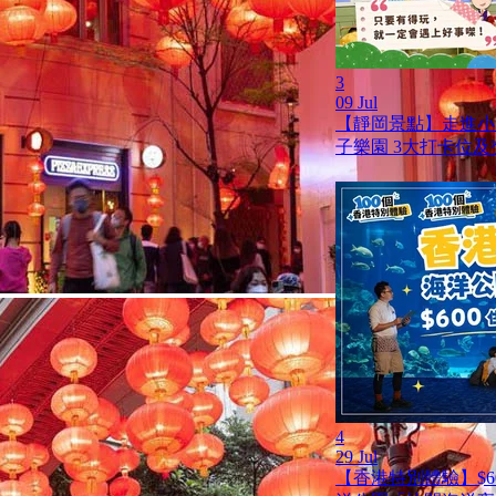
3
09 Jul
【靜岡景點】走進小
子樂園 3大打卡位
4
29 Jul
【香港特別體驗】$6