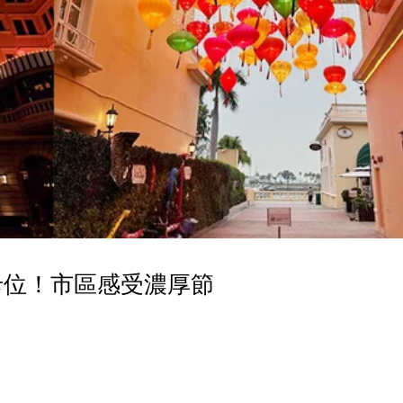
卡位！市區感受濃厚節