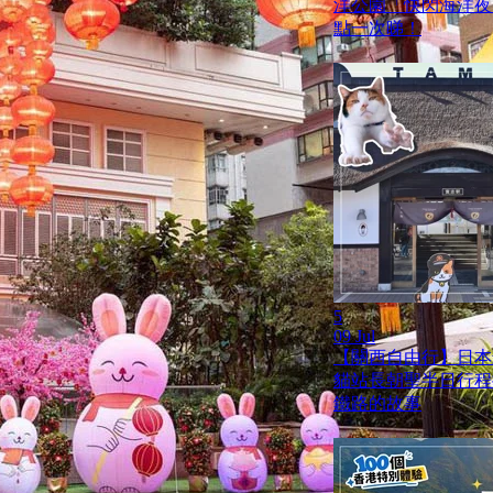
洋公園「快閃海洋夜
點一次睇！
5
09 Jul
【關西自由行】日本
貓站長朝聖半日行程
鐵路的故事