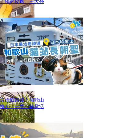
」預約攻略、三大亮
最治癒鐵道！和歌山
推介：一隻小貓救活