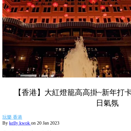
【香港】大紅燈籠高高掛~新年打
日氣氛
玩樂
香港
By
kelly kwok
on 20 Jan 2023