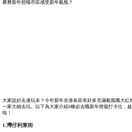
農曆新年想喺市區感受新年氣氛？
大家諗好去邊玩未？今年新年全港各區有好多充滿氣氛嘅大紅
一家大細去玩。以下為大家介紹4條必去嘅新年燈籠打卡位，
啦！
1.灣仔利東街