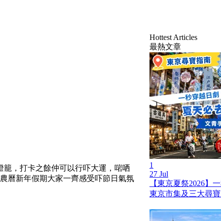
Hottest Articles
最熱文章
1
燈籠，打卡之餘仲可以行吓大運，啱哂
27 Jul
趁農曆新年假期大家一齊感受吓節日氣氛
【東京夏祭2026】
東京市集及三大尋寶