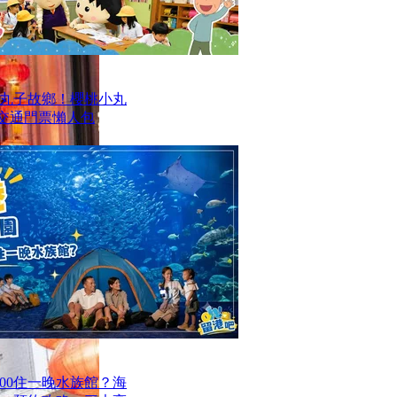
丸子故鄉！櫻桃小丸
及交通門票懶人包
00住一晚水族館？海