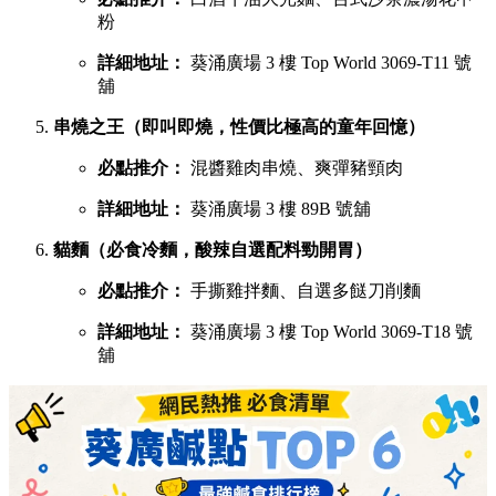
粉
詳細地址：
葵涌廣場 3 樓 Top World 3069-T11 號
舖
串燒之王（即叫即燒，性價比極高的童年回憶）
必點推介：
混醬雞肉串燒、爽彈豬頸肉
詳細地址：
葵涌廣場 3 樓 89B 號舖
貓麵（必食冷麵，酸辣自選配料勁開胃）
必點推介：
手撕雞拌麵、自選多餸刀削麵
詳細地址：
葵涌廣場 3 樓 Top World 3069-T18 號
舖