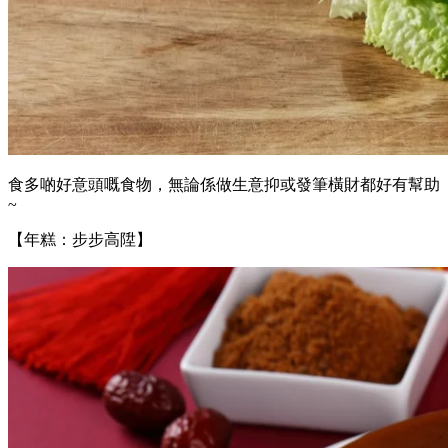
食多啲好意頭嘅食物，無論係做生意抑或發筆橫財都好有幫助
~
【年糕：步步高陞】