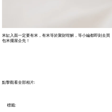
米缸入面一定要有米，有米等於聚財咁解，等小編都即刻去買
包米擺屋企先！
點擊觀看全部相片:
標籤:
中文(繁)
香港
香港
熱話
熱話
新年開運
習俗
桃花
發大
財
紅底衫
年年有餘