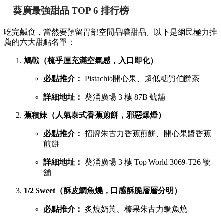
葵廣最強甜品 TOP 6 排行榜
吃完鹹食，當然要預留胃部空間品嚐甜品。以下是網民極力推
薦的六大甜點名單：
鳩戟（梳乎厘充滿空氣感，入口即化）
必點推介：
Pistachio開心果、超低糖質伯爵茶
詳細地址：
葵涌廣場 3 樓 87B 號舖
蕉積妹（人氣泰式香蕉煎餅，邪惡爆燈）
必點推介：
招牌朱古力香蕉煎餅、開心果醬香蕉
煎餅
詳細地址：
葵涌廣場 3 樓 Top World 3069-T26 號
舖
1/2 Sweet（酥皮鯛魚燒，口感酥脆層層分明）
必點推介：
炙燒奶黃、榛果朱古力鯛魚燒