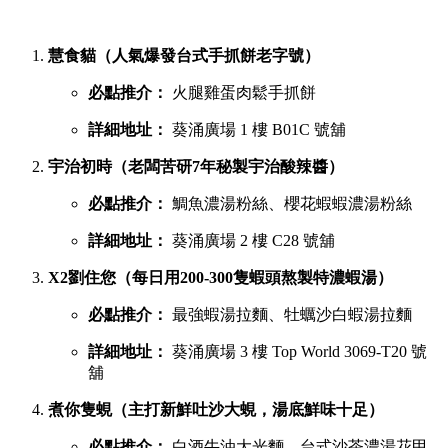
慧食貓（人氣爆發台式手抓餅老字號）
必點推介：
火腿雞蛋肉鬆手抓餅
詳細地址：
葵涌廣場 1 樓 B01C 號舖
宇治初時（老闆苦研7年秘製宇治酸辣醬）
必點推介：
鯛魚濃湯粉絲、櫻花蝦蝦濃湯粉絲
詳細地址：
葵涌廣場 2 樓 C28 號舖
X2劉住您（每日用200-300隻蝦頭熬製特濃蝦湯）
必點推介：
最強蝦湯拉麵、牡蠣沙白蝦湯拉麵
詳細地址：
葵涌廣場 3 樓 Top World 3069-T20 號
舖
煮你隻蜆（主打新鮮吐沙大蜆，湯底鮮味十足）
必點推介：
白酒牛油大光麵、台式沙茶濃湯花甲