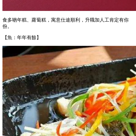
食多啲年糕、蘿蔔糕，寓意仕途順利，升職加人工肯定有你
份。
【魚：年年有餘】