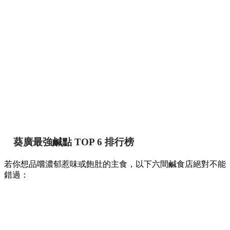
葵廣最強鹹點 TOP 6 排行榜
若你想品嚐濃郁惹味或飽肚的主食，以下六間鹹食店絕對不能
錯過：