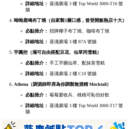
詳細地址：
葵涌廣場 3 樓 Top World 3069-T16 號
舖
呦呦鹿鳴布丁燒（自家製3層口感，曾登開飯熱店十大）
必點推介：
招牌椰子布丁燒、咖啡布丁燒
詳細地址：
葵涌廣場 3 樓 87A 號舖
芋圓控（滿可自由搭配豆花、仙草同雪糕）
必點推介：
手工芋圓仙草、配抹茶雪糕
詳細地址：
葵涌廣場 2 樓 C10 號舖
Athena（調酒師即席為你調製無酒精 Mocktail）
必點推介：
莓莓愛收兵、桃桃可恥但好飲
詳細地址：
葵涌廣場 3 樓 Top World 3069-T17 號
舖