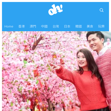
Home
香港
澳門
中國
台灣
日本
韓國
美食
玩樂