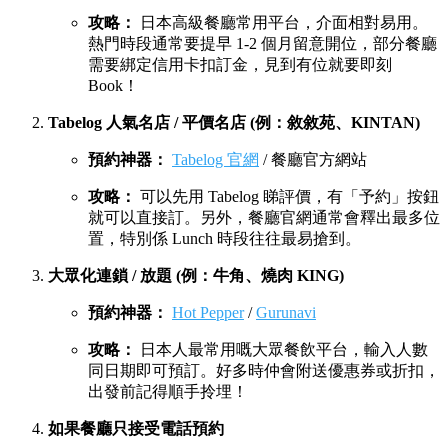
攻略：
日本高級餐廳常用平台，介面相對易用。
熱門時段通常要提早 1-2 個月留意開位，部分餐廳
需要綁定信用卡扣訂金，見到有位就要即刻
Book！
Tabelog 人氣名店 / 平價名店 (例：敘敘苑、KINTAN)
預約神器：
Tabelog 官網
/ 餐廳官方網站
攻略：
可以先用 Tabelog 睇評價，有「予約」按鈕
就可以直接訂。另外，餐廳官網通常會釋出最多位
置，特別係 Lunch 時段往往最易搶到。
大眾化連鎖 / 放題 (例：牛角、燒肉 KING)
預約神器：
Hot Pepper
/
Gurunavi
攻略：
日本人最常用嘅大眾餐飲平台，輸入人數
同日期即可預訂。好多時仲會附送優惠券或折扣，
出發前記得順手拎埋！
如果餐廳只接受電話預約