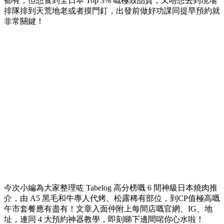
都有，但想食到全日本 Top 3% 嘅極致品質，又唔想去到現場
排隊排到天荒地老或者摸門釘，出發前做好功課同提早預約就
非常關鍵！
今次小編為大家整理咗 Tabelog 高分榜嘅 6 間神級日本燒肉推
介，由 A5 黑毛和牛專人代烤、松露稀有部位，到CP值極高嘅
午市套餐應有盡有！文章入面仲附上每間店嘅官網、IG、地
址，連同 4 大預約神器教學，即刻睇下邊間啱你心水啦！