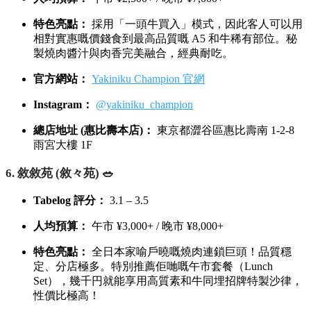
特色亮點：
採用「一頭牛買入」模式，因此客人可以用
相對實惠嘅價錢食到最高品質嘅 A5 和牛稀有部位。秘
製燒肉醬汁與肉香完美融合，經典耐吃。
官方網站：
Yakiniku Champion 官網
Instagram：
@yakiniku_champion
總店地址 (惠比壽本店)：
東京都澀谷區惠比壽南 1-2-8
雨宮大樓 1F
6. 敘敘苑 (敘々苑) 🥗
Tabelog 評分：
3.1 – 3.5
人均預算：
午市 ¥3,000+ / 晚市 ¥8,000+
特色亮點：
全日本家喻戶曉嘅燒肉連鎖巨頭！品質穩
定、分店極多。特別推薦佢哋嘅午市套餐（Lunch
Set），幾千円就能享用高質素和牛同埋招牌特製沙律，
性價比極高！