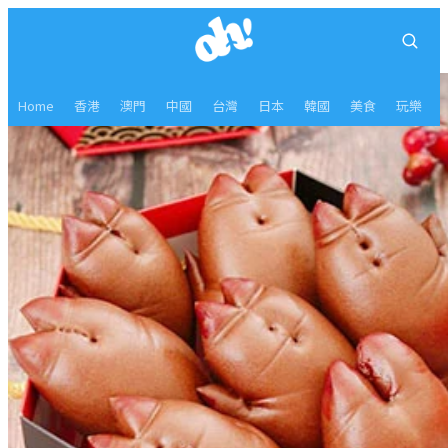
Home
香港
澳門
中國
台灣
日本
韓國
美食
玩樂