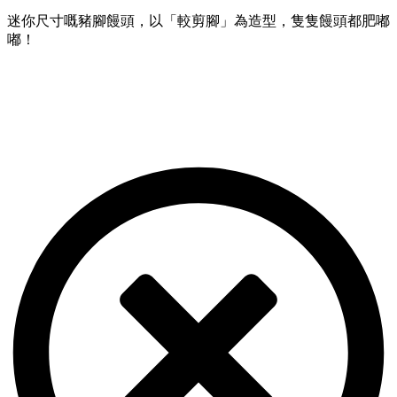
迷你尺寸嘅豬腳饅頭，以「較剪腳」為造型，隻隻饅頭都肥嘟
嘟！