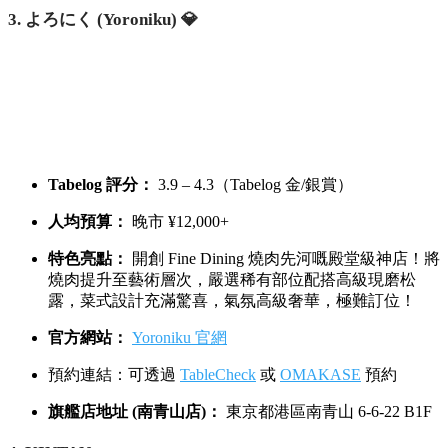
3. よろにく (Yoroniku) 💎
Tabelog 評分：
3.9 – 4.3（Tabelog 金/銀賞）
人均預算：
晚市 ¥12,000+
特色亮點：
開創 Fine Dining 燒肉先河嘅殿堂級神店！將
燒肉提升至藝術層次，嚴選稀有部位配搭高級現磨松
露，菜式設計充滿驚喜，氣氛高級奢華，極難訂位！
官方網站：
Yoroniku 官網
預約連結：可透過
TableCheck
或
OMAKASE
預約
旗艦店地址 (南青山店)：
東京都港區南青山 6-6-22 B1F