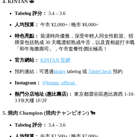
4. KINTAN 🍣
Tabelog 評分：
3.4 – 3.6
人均預算：
午市 ¥2,000+ / 晚市 ¥8,000+
特色亮點：
裝潢時尚優雅，深受年輕人同女性歡迎。招
牌菜包括熟成 30 天嘅濃郁熟成牛舌，以及賣相超打卡嘅
「和牛海膽壽司」，午市套餐性價比極高！
官方網站：
KINTAN 官網
預約連結：可透過
kkday
tabelog 或
TableCheck
預約
Instagram：
@kintan_official_
熱門分店地址 (惠比壽店)：
東京都澀谷區惠比壽西 1-10-
3 FB大樓 1F/2F
5. 燒肉 Champion (焼肉チャンピオン) 🐂
Tabelog 評分：
3.4 – 3.6
人均預算：
午市 ¥2,500+ / 晚市 ¥7,000+