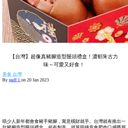
【台灣】超像真豬腳造型饅頭禮盒！濃郁朱古力
味～可愛又好食！
美食
台灣
By
staff 1
on 20 Jan 2023
唔少人新年都會食豬手豬腳，寓意橫財就手。台灣就有推出一
款豬腳造型饅頭禮盒，超有創意，就算唔鍾意食肥肉口感嘅朋