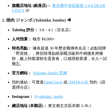
旗艦店地址 (銀座店)：
東京都中央區銀座 1-6-8 DEAR
GINZA
5F
2. 燒肉 ジャンボ (Yakiniku Jumbo) 🥩
Tabelog 評分：
3.8 – 4.1（百名店）
人均預算：
晚市 ¥8,000+
特色亮點：
擁有超過 30 年歷史嘅傳奇名店！必點招牌
「野原燒」，將切得薄如紙張嘅頂級和牛稍微炙烤幾
秒，蘸上特製濃郁生蛋黃食，口感滑順香濃，令人一試
難忘。
官方網站：
Yakiniku Jumbo 官網
預約連結：可透過
TableCheck
或
OMAKASE
預約（請
選擇分店）
Instagram：
@yakiniku_jambo
總店地址 (本鄉店)：
東京都文京區本鄉 3-38-1