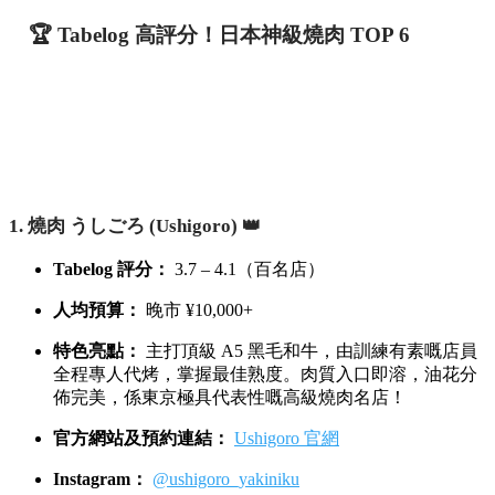
🏆 Tabelog 高評分！日本神級燒肉 TOP 6
1. 燒肉 うしごろ (Ushigoro) 👑
Tabelog 評分：
3.7 – 4.1（百名店）
人均預算：
晚市 ¥10,000+
特色亮點：
主打頂級 A5 黑毛和牛，由訓練有素嘅店員
全程專人代烤，掌握最佳熟度。肉質入口即溶，油花分
佈完美，係東京極具代表性嘅高級燒肉名店！
官方網站及預約連結：
Ushigoro 官網
Instagram：
@ushigoro_yakiniku