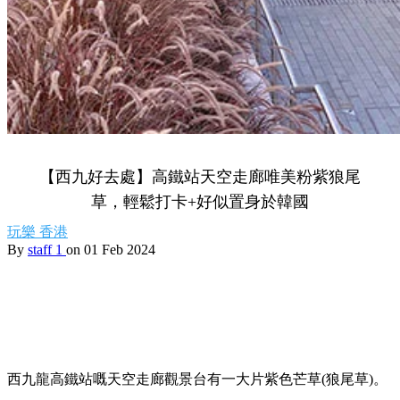
【西九好去處】高鐵站天空走廊唯美粉紫狼尾
草，輕鬆打卡+好似置身於韓國
玩樂
香港
By
staff 1
on 01 Feb 2024
西九龍高鐵站嘅天空走廊觀景台有一大片紫色芒草(狼尾草)。