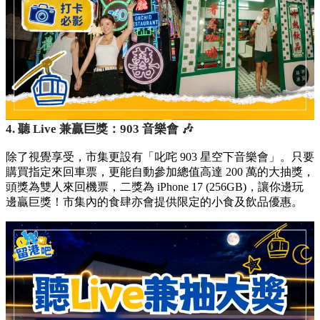
4. 聽 Live 兼贏巨獎：903 音樂會 🎶
除了視覺享受，市集更設有「叱咤 903 星空下音樂會」。只要
購買指定來回車票，更能自動參加總值高達 200 萬的大抽獎，
頭獎為雙人來回機票，二獎為 iPhone 17 (256GB)，讓你邊玩
邊贏巨獎！市集內的食肆亦會提供限定的小食及飲品優惠。