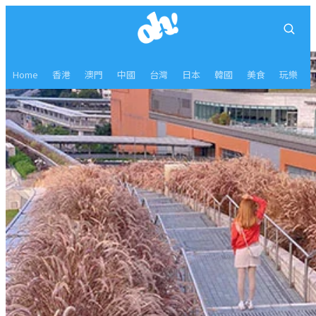
Home
香港
澳門
中國
台灣
日本
韓國
美食
玩樂