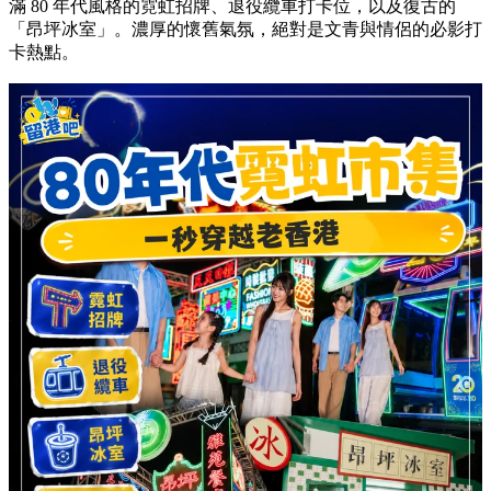
滿 80 年代風格的霓虹招牌、退役纜車打卡位，以及復古的
「昂坪冰室」。濃厚的懷舊氣氛，絕對是文青與情侶的必影打
卡熱點。