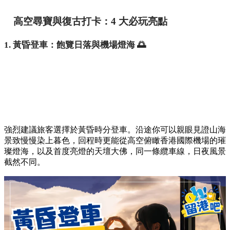
高空尋寶與復古打卡：4 大必玩亮點
1. 黃昏登車：飽覽日落與機場燈海 🌅
強烈建議旅客選擇於黃昏時分登車。沿途你可以親眼見證山海
景致慢慢染上暮色，回程時更能從高空俯瞰香港國際機場的璀
璨燈海，以及首度亮燈的天壇大佛，同一條纜車線，日夜風景
截然不同。