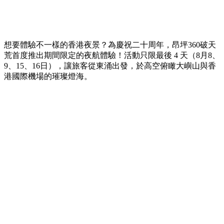
想要體驗不一樣的香港夜景？為慶祝二十周年，昂坪360破天
荒首度推出期間限定的夜航體驗！活動只限最後 4 天（8月8、
9、15、16日），讓旅客從東涌出發，於高空俯瞰大嶼山與香
港國際機場的璀璨燈海。