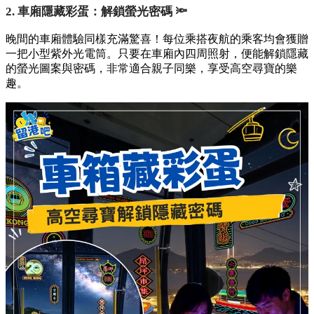
2. 車廂隱藏彩蛋：解鎖螢光密碼 🔦
晚間的車廂體驗同樣充滿驚喜！每位乘搭夜航的乘客均會獲贈
一把小型紫外光電筒。只要在車廂內四周照射，便能解鎖隱藏
的螢光圖案與密碼，非常適合親子同樂，享受高空尋寶的樂
趣。