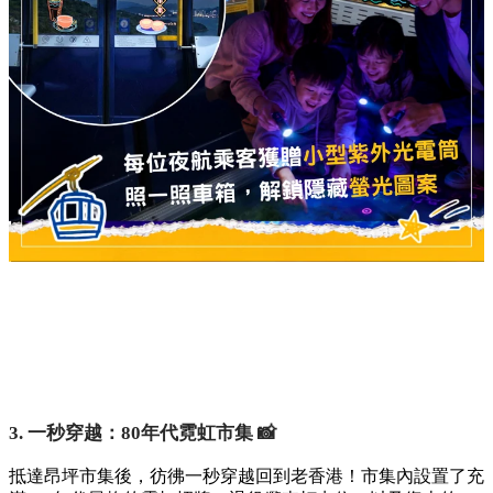
3. 一秒穿越：80年代霓虹市集 📸
抵達昂坪市集後，彷彿一秒穿越回到老香港！市集內設置了充