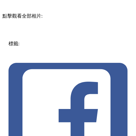
點擊觀看全部相片:
標籤:
中文(繁)
香港
香港
玩樂
打卡
香港好去處
尖沙咀好去
處
尖沙咀
約會好去處
賞花
打卡好去處
尖沙咀 / 佐敦 / 油麻
地
週末好去處
假日好去處
西九好去處
狼尾草
高鐵站