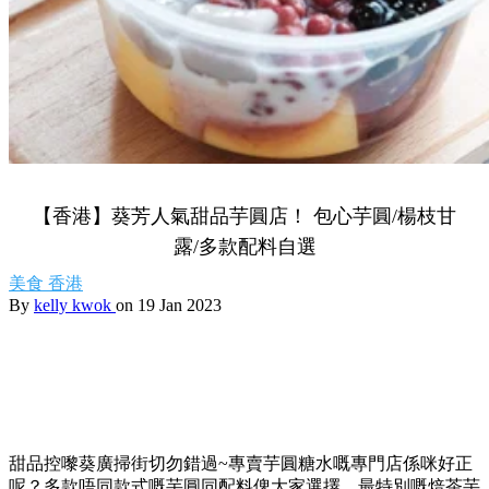
【香港】葵芳人氣甜品芋圓店！ 包心芋圓/楊枝甘
露/多款配料自選
美食
香港
By
kelly kwok
on 19 Jan 2023
甜品控嚟葵廣掃街切勿錯過~專賣芋圓糖水嘅專門店係咪好正
呢？多款唔同款式嘅芋圓同配料俾大家選擇，最特別嘅焙茶芋