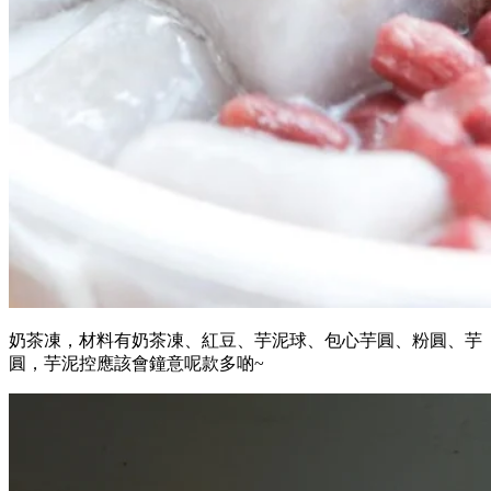
奶茶凍，材料有奶茶凍、紅豆、芋泥球、包心芋圓、粉圓、芋
圓，芋泥控應該會鐘意呢款多啲~