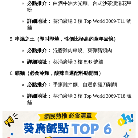
必點推介：
白酒牛油大光麵、台式沙茶濃湯花甲
粉
詳細地址：
葵涌廣場 3 樓 Top World 3069-T11 號
舖
串燒之王（即叫即燒，性價比極高的童年回憶）
必點推介：
混醬雞肉串燒、爽彈豬頸肉
詳細地址：
葵涌廣場 3 樓 89B 號舖
貓麵（必食冷麵，酸辣自選配料勁開胃）
必點推介：
手撕雞拌麵、自選多餸刀削麵
詳細地址：
葵涌廣場 3 樓 Top World 3069-T18 號
舖