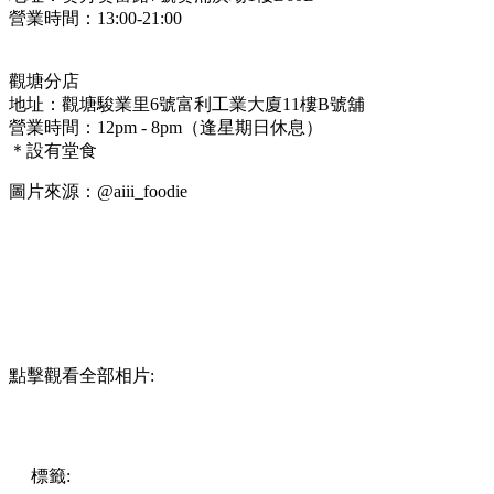
營業時間：13:00-21:00
觀塘分店
地址：觀塘駿業里6號富利工業大廈11樓B號舖
營業時間：12pm - 8pm（逢星期日休息）
＊設有堂食
圖片來源：@aiii_foodie
點擊觀看全部相片:
標籤:
中文(繁)
香港
香港
美食
打卡
香港美食
葵芳
芋圓
芋泥