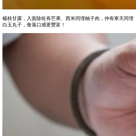
楊枝甘露，入面除咗有芒果、西米同埋柚子肉，仲有寒天同埋
白玉丸子，食落口感更豐富！