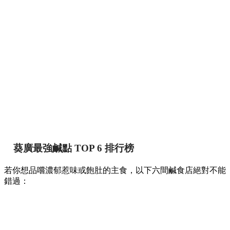
葵廣最強鹹點 TOP 6 排行榜
若你想品嚐濃郁惹味或飽肚的主食，以下六間鹹食店絕對不能
錯過：