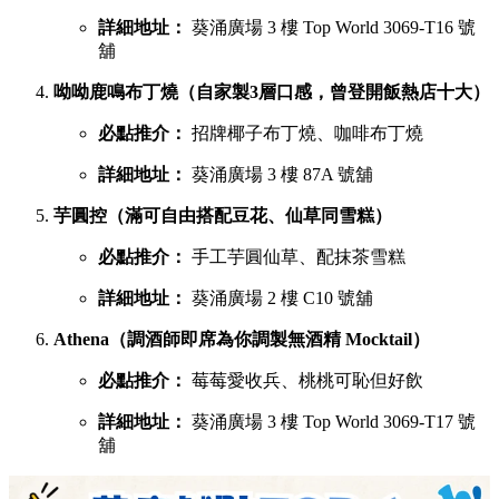
詳細地址：
葵涌廣場 3 樓 Top World 3069-T16 號
舖
呦呦鹿鳴布丁燒（自家製3層口感，曾登開飯熱店十大）
必點推介：
招牌椰子布丁燒、咖啡布丁燒
詳細地址：
葵涌廣場 3 樓 87A 號舖
芋圓控（滿可自由搭配豆花、仙草同雪糕）
必點推介：
手工芋圓仙草、配抹茶雪糕
詳細地址：
葵涌廣場 2 樓 C10 號舖
Athena（調酒師即席為你調製無酒精 Mocktail）
必點推介：
莓莓愛收兵、桃桃可恥但好飲
詳細地址：
葵涌廣場 3 樓 Top World 3069-T17 號
舖