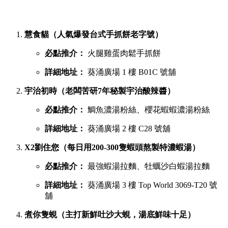
慧食貓（人氣爆發台式手抓餅老字號）
必點推介：
火腿雞蛋肉鬆手抓餅
詳細地址：
葵涌廣場 1 樓 B01C 號舖
宇治初時（老闆苦研7年秘製宇治酸辣醬）
必點推介：
鯛魚濃湯粉絲、櫻花蝦蝦濃湯粉絲
詳細地址：
葵涌廣場 2 樓 C28 號舖
X2劉住您（每日用200-300隻蝦頭熬製特濃蝦湯）
必點推介：
最強蝦湯拉麵、牡蠣沙白蝦湯拉麵
詳細地址：
葵涌廣場 3 樓 Top World 3069-T20 號
舖
煮你隻蜆（主打新鮮吐沙大蜆，湯底鮮味十足）