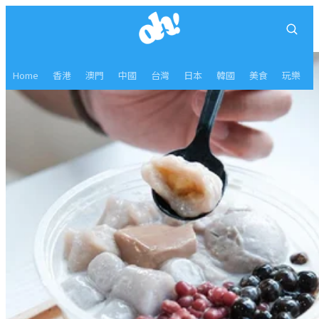
Home
香港
澳門
中國
台灣
日本
韓國
美食
玩樂