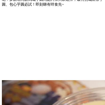
圓、包心芋圓必試！即刻睇有咩食先~