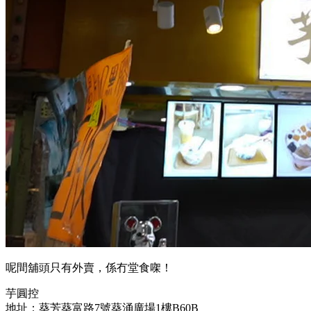
呢間舖頭只有外賣，係冇堂食
㗎
！
芋圓控
地址：
葵芳葵富路7號葵涌廣場1樓B60B