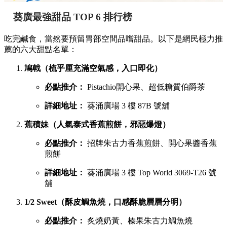
葵廣最強甜品 TOP 6 排行榜
吃完鹹食，當然要預留胃部空間品嚐甜品。以下是網民極力推
薦的六大甜點名單：
鳩戟（梳乎厘充滿空氣感，入口即化）
必點推介：
Pistachio開心果、超低糖質伯爵茶
詳細地址：
葵涌廣場 3 樓 87B 號舖
蕉積妹（人氣泰式香蕉煎餅，邪惡爆燈）
必點推介：
招牌朱古力香蕉煎餅、開心果醬香蕉
煎餅
詳細地址：
葵涌廣場 3 樓 Top World 3069-T26 號
舖
1/2 Sweet（酥皮鯛魚燒，口感酥脆層層分明）
必點推介：
炙燒奶黃、榛果朱古力鯛魚燒