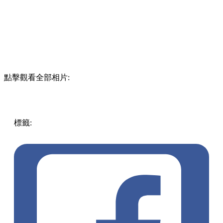
點擊觀看全部相片:
標籤:
中文(繁)
香港
香港
玩樂
打卡
葵芳
香港好去處
葵芳好
去處
葵芳 / 青衣
農曆新年
新年打卡
情人節
水果