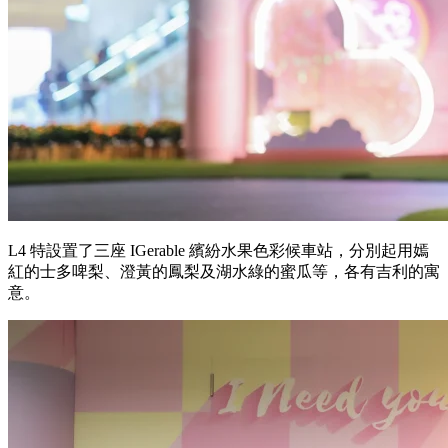
L4 特設置了三座 IGerable 繽紛水果色彩候車站，分別起用嫣
紅的士多啤梨、澄黃的鳳梨及湖水綠的蜜瓜等，各有吉利的寓
意。