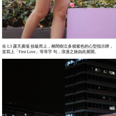
在 L3 露天廣場 拾級而上，梯間樹立多個紫色的心型指示牌，
並寫上「First Love」等等字 句，浪漫之旅由此展開。