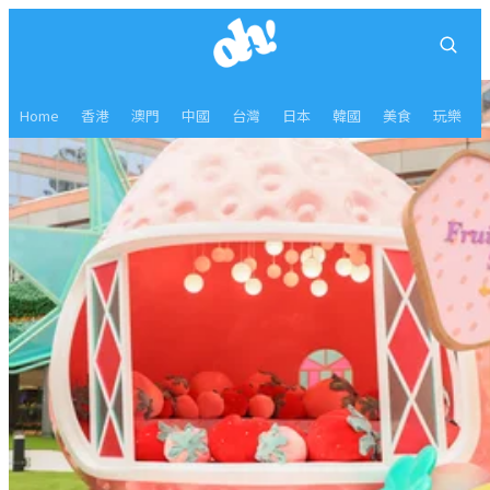
Home
香港
澳門
中國
台灣
日本
韓國
美食
玩樂