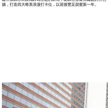
牆，打造四大唯美浪漫打卡位，以迎接豐足甜蜜新一年。