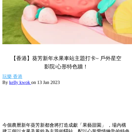
【香港】葵芳新年水果車站主題打卡~ 戶外星空
影院/心形特色牆！
玩樂
香港
By
kelly kwok
on 13 Jan 2023
今個農曆新年葵芳新都會將打造成獻「果藝甜園」 ，場內構
建三個以水果及風鈴為主題的驛站，配以心形愛情鑰匙的特色