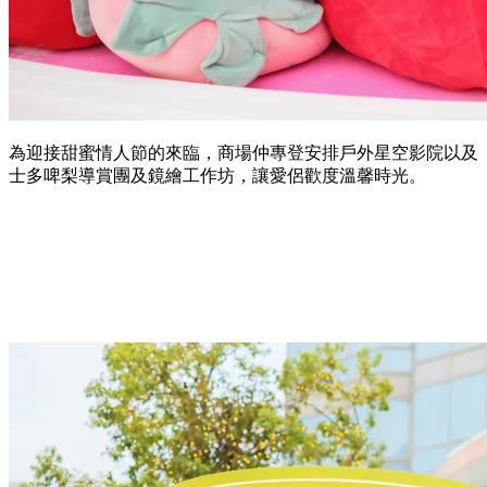
為迎接甜蜜情人節的來臨，商場仲專登安排戶外星空影院以及
士多啤梨導賞團及鏡繪工作坊，讓愛侶歡度溫馨時光。