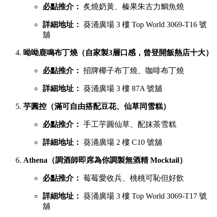
必點推介：
炙燒奶黃、榛果朱古力鯛魚燒
詳細地址：
葵涌廣場 3 樓 Top World 3069-T16 號
舖
呦呦鹿鳴布丁燒（自家製3層口感，曾登開飯熱店十大）
必點推介：
招牌椰子布丁燒、咖啡布丁燒
詳細地址：
葵涌廣場 3 樓 87A 號舖
芋圓控（滿可自由搭配豆花、仙草同雪糕）
必點推介：
手工芋圓仙草、配抹茶雪糕
詳細地址：
葵涌廣場 2 樓 C10 號舖
Athena（調酒師即席為你調製無酒精 Mocktail）
必點推介：
莓莓愛收兵、桃桃可恥但好飲
詳細地址：
葵涌廣場 3 樓 Top World 3069-T17 號
舖