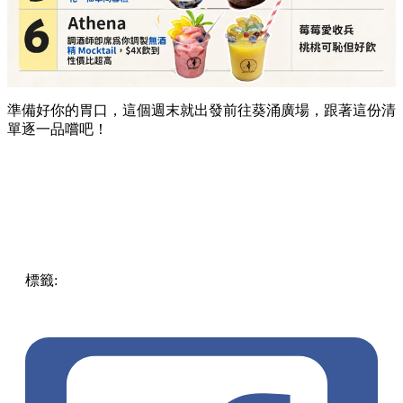
準備好你的胃口，這個週末就出發前往葵涌廣場，跟著這份清
單逐一品嚐吧！
標籤:
Hong Kong
香港
葵廣美食
葵芳好去處
葵芳 / 青衣
葵
涌廣場
葵廣掃街
香港平民美食
慧食貓
鳩戟
呦呦鹿鳴布丁
燒