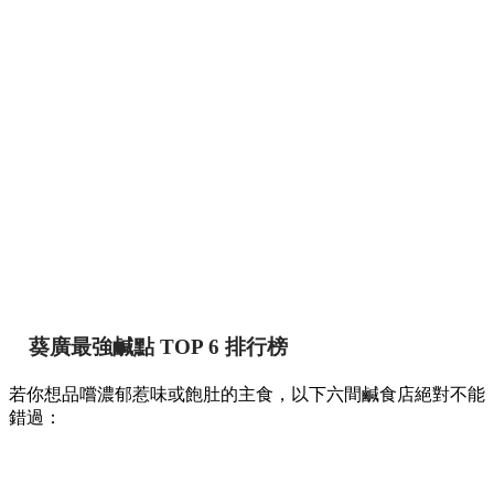
葵廣最強鹹點 TOP 6 排行榜
若你想品嚐濃郁惹味或飽肚的主食，以下六間鹹食店絕對不能
錯過：