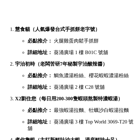
慧食貓（人氣爆發台式手抓餅老字號）
必點推介：
火腿雞蛋肉鬆手抓餅
詳細地址：
葵涌廣場 1 樓 B01C 號舖
宇治初時（老闆苦研7年秘製宇治酸辣醬）
必點推介：
鯛魚濃湯粉絲、櫻花蝦蝦濃湯粉絲
詳細地址：
葵涌廣場 2 樓 C28 號舖
X2劉住您（每日用200-300隻蝦頭熬製特濃蝦湯）
必點推介：
最強蝦湯拉麵、牡蠣沙白蝦湯拉麵
詳細地址：
葵涌廣場 3 樓 Top World 3069-T20 號
舖
煮你隻蜆（主打新鮮吐沙大蜆，湯底鮮味十足）