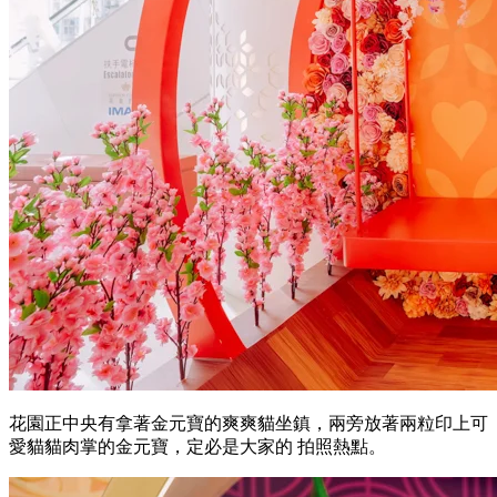
花園正中央有拿著金元寶的爽爽貓坐鎮，兩旁放著兩粒印上可
愛貓貓肉掌的金元寶，定必是大家的 拍照熱點。