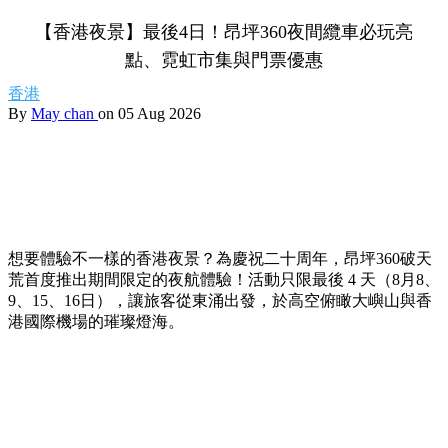
【香港夜景】最後4日！昂坪360夜間纜車必玩亮
點、霓虹市集與門票優惠
香港
By
May chan
on 05 Aug 2026
想要體驗不一樣的香港夜景？為慶祝二十周年，昂坪360破天
荒首度推出期間限定的夜航體驗！活動只限最後 4 天（8月8、
9、15、16日），讓旅客從東涌出發，於高空俯瞰大嶼山與香
港國際機場的璀璨燈海。