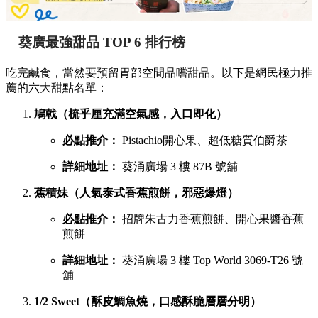
葵廣最強甜品 TOP 6 排行榜
吃完鹹食，當然要預留胃部空間品嚐甜品。以下是網民極力推
薦的六大甜點名單：
鳩戟（梳乎厘充滿空氣感，入口即化）
必點推介：
Pistachio開心果、超低糖質伯爵茶
詳細地址：
葵涌廣場 3 樓 87B 號舖
蕉積妹（人氣泰式香蕉煎餅，邪惡爆燈）
必點推介：
招牌朱古力香蕉煎餅、開心果醬香蕉
煎餅
詳細地址：
葵涌廣場 3 樓 Top World 3069-T26 號
舖
1/2 Sweet（酥皮鯛魚燒，口感酥脆層層分明）