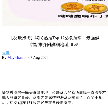
【葵廣掃街】網民熱推Top 12必食清單！最強鹹
甜點推介附詳細地址 🍢🥞
香港
By
May chan
on 07 Aug 2026
提到香港的平民美食聚集地，位於葵芳的葵涌廣場一直深受本
地人與遊客喜愛。商場內幾層樓密密麻麻開滿了上百間小食
店，初次到訪往往容易迷失在各條走廊中。