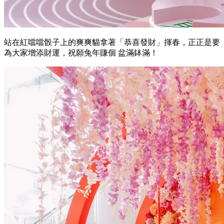
站在紅噹噹骰子上的爽爽貓拿著「恭喜發財」揮春，正正是要
為大家增添財運，祝願兔年賺個 盆滿鉢滿！