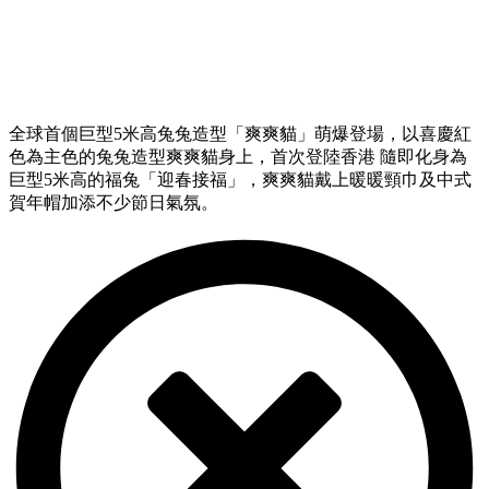
全球首個巨型5米高兔兔造型「爽爽貓」萌爆登場，以喜慶紅
色為主色的兔兔造型爽爽貓身上，首次登陸香港 隨即化身為
巨型5米高的福兔「迎春接福」，爽爽貓戴上暖暖頸巾及中式
賀年帽加添不少節日氣氛。