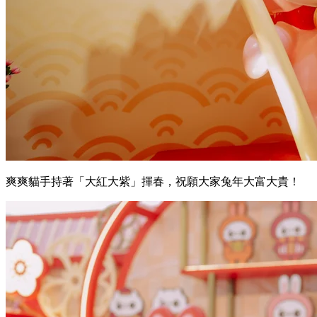
爽爽貓手持著「大紅大紫」揮春，祝願大家兔年大富大貴！