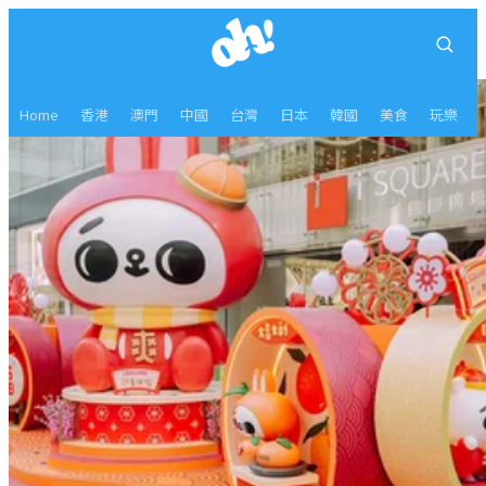
Home
香港
澳門
中國
台灣
日本
韓國
美食
玩樂