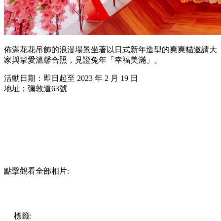
佈滿花花吊飾的浪漫場景坐著以日式新年造型的爽爽貓邀請大
家與挈愛溫馨合照，見證兔年「幸福美滿」。
活動日期：即日起至 2023 年 2 月 19 日
地址：彌敦道63號
點擊觀看全部相片:
標籤:
中文(繁)
香港
香港
玩樂
香港好去處
尖沙咀好去處
尖