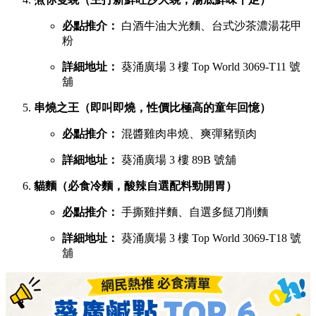
必點推介：
白酒牛油大光麵、台式沙茶濃湯花甲
粉
詳細地址：
葵涌廣場 3 樓 Top World 3069-T11 號
舖
串燒之王（即叫即燒，性價比極高的童年回憶）
必點推介：
混醬雞肉串燒、爽彈豬頸肉
詳細地址：
葵涌廣場 3 樓 89B 號舖
貓麵（必食冷麵，酸辣自選配料勁開胃）
必點推介：
手撕雞拌麵、自選多餸刀削麵
詳細地址：
葵涌廣場 3 樓 Top World 3069-T18 號
舖