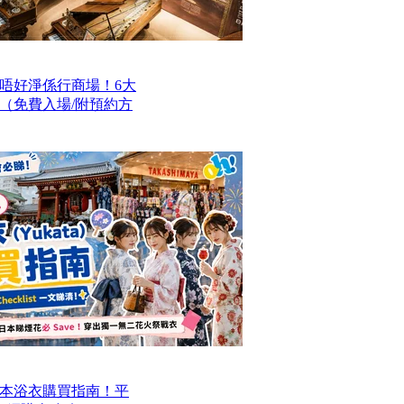
唔好淨係行商場！6大
（免費入場/附預約方
本浴衣購買指南！平