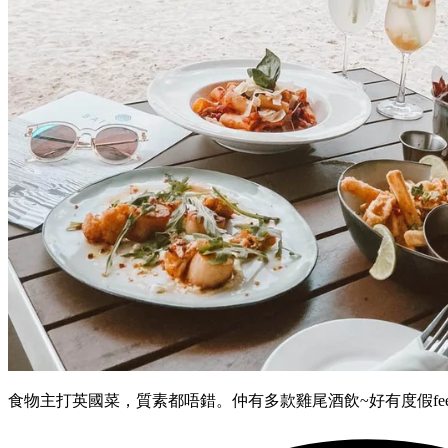
食物主打英國菜，質素都唔錯。仲有多款雞尾酒飲~好有度假fee