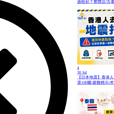
過租衫？實體店/古着
4
30 Jul
【日本地震】香港人
震3步驟/避難標示/