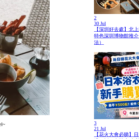
2
30 Jul
【深圳好去處】北上
特色深圳博物館推介
法）
3
l~
21 Jul
【花火大會必睇】日