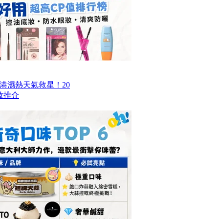
香港濕熱天氣救星！20
妝推介