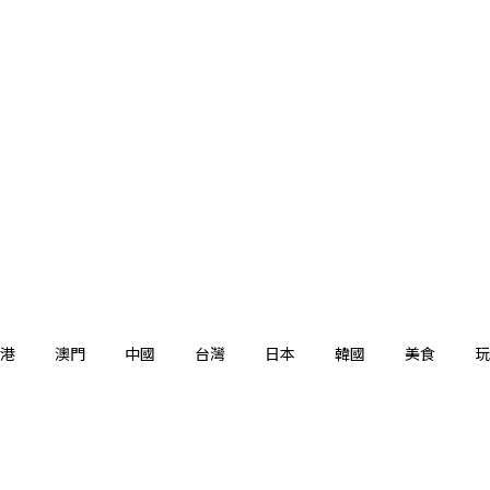
港
澳門
中國
台灣
日本
韓國
美食
玩