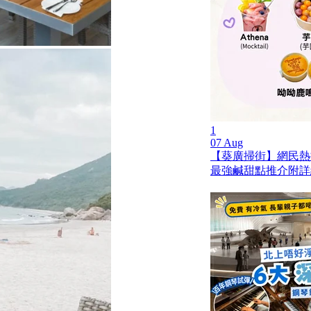
1
07 Aug
【葵廣掃街】網民熱推
最強鹹甜點推介附詳細