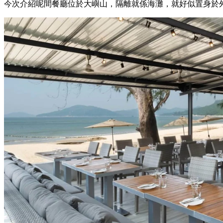
今次介紹呢間餐廳位於大嶼山，隔離就係海灘，就好似置身於