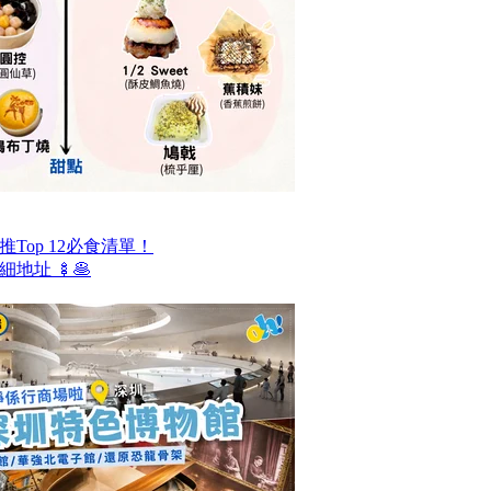
Top 12必食清單！
地址 🍢🥞