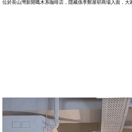
位於長山灣新開嘅木系咖啡店，隱藏係李鄭屋邨商場入面，大