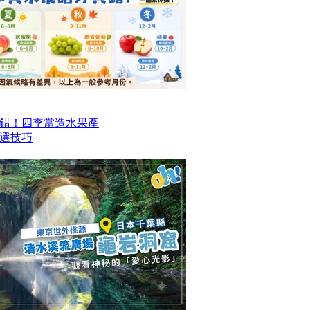
錯！四季當造水果產
選技巧