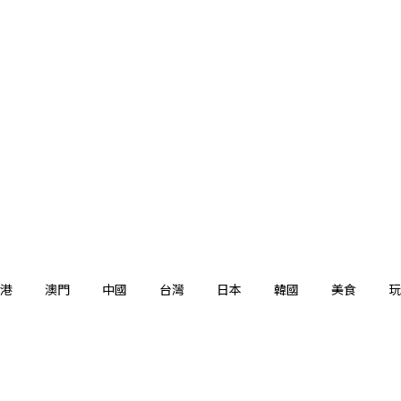
港
澳門
中國
台灣
日本
韓國
美食
玩