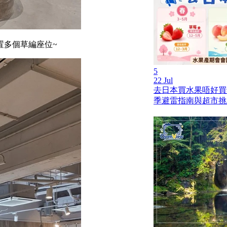
置多個草編座位~
5
22 Jul
去日本買水果唔好買
季避雷指南與超市挑