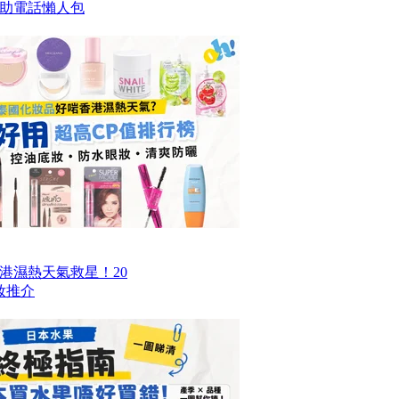
求助電話懶人包
香港濕熱天氣救星！20
妝推介