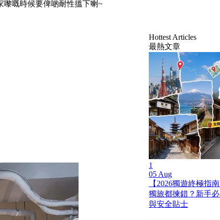
家嚟嘅時候要俾啲耐性搵下喇~
Hottest Articles
最熱文章
1
05 Aug
【2026獨遊終極指南
獨旅都揀錯？新手必
與安全貼士