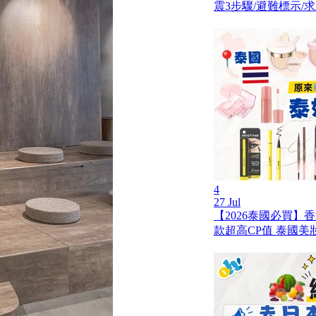
震3步驟/避難標示/
4
27 Jul
【2026泰國必買】
款超高CP值 泰國美