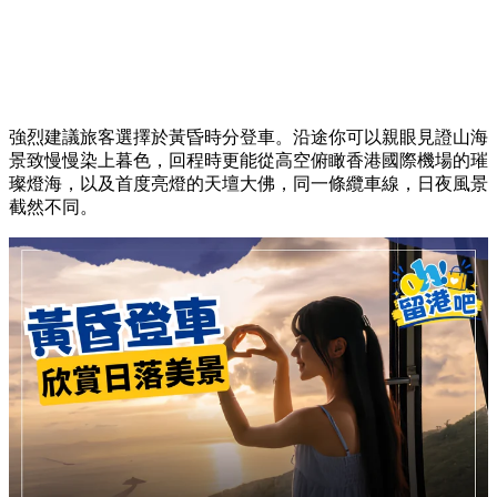
強烈建議旅客選擇於黃昏時分登車。沿途你可以親眼見證山海
景致慢慢染上暮色，回程時更能從高空俯瞰香港國際機場的璀
璨燈海，以及首度亮燈的天壇大佛，同一條纜車線，日夜風景
截然不同。