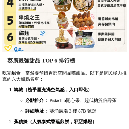
葵廣最強甜品 TOP 6 排行榜
吃完鹹食，當然要預留胃部空間品嚐甜品。以下是網民極力推
薦的六大甜點名單：
鳩戟（梳乎厘充滿空氣感，入口即化）
必點推介：
Pistachio開心果、超低糖質伯爵茶
詳細地址：
葵涌廣場 3 樓 87B 號舖
蕉積妹（人氣泰式香蕉煎餅，邪惡爆燈）