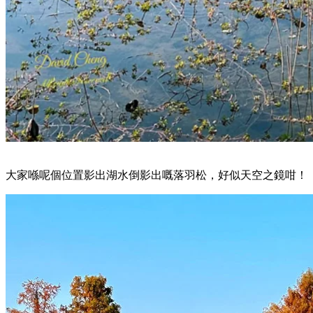
大家喺呢個位置影出湖水倒影出嘅落羽松，好似天空之鏡咁！