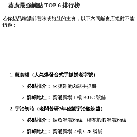
葵廣最強鹹點 TOP 6 排行榜
若你想品嚐濃郁惹味或飽肚的主食，以下六間鹹食店絕對不能
錯過：
慧食貓（人氣爆發台式手抓餅老字號）
必點推介：
火腿雞蛋肉鬆手抓餅
詳細地址：
葵涌廣場 1 樓 B01C 號舖
宇治初時（老闆苦研7年秘製宇治酸辣醬）
必點推介：
鯛魚濃湯粉絲、櫻花蝦蝦濃湯粉絲
詳細地址：
葵涌廣場 2 樓 C28 號舖