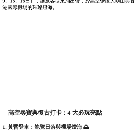
9、15、16日），讓旅客從東涌出發，於高空俯瞰大嶼山與香
港國際機場的璀璨燈海。
高空尋寶與復古打卡：4 大必玩亮點
1. 黃昏登車：飽覽日落與機場燈海 🌅