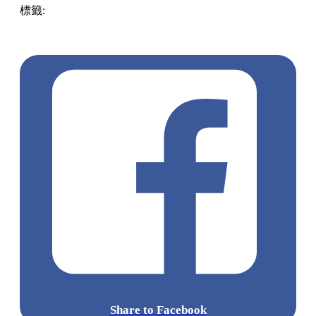
標籤:
Hong Kong
香港
葵廣美食
葵芳好去處
葵芳 / 青衣
葵
涌廣場
葵廣掃街
香港平民美食
慧食貓
鳩戟
呦呦鹿鳴布丁
燒
Share to Facebook