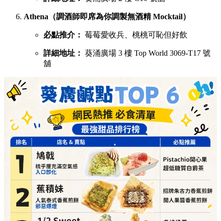
Athena（調酒師即席為你調製無酒精 Mocktail）
必點推介：
莓莓愛收兵、桃桃可恥但好飲
詳細地址：
葵涌廣場 3 樓 Top World 3069-T17 號
舖