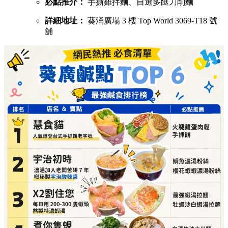
必點推介：
手撕雞拌麵、自選多餸刀削麵
詳細地址：
葵涌廣場 3 樓 Top World 3069-T18 號
舖