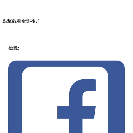
點擊觀看全部相片:
標籤:
中文(繁)
香港
香港
玩樂
打卡
香港好去處
元朗 / 天水
圍
天水圍
落羽松
天水圍好去處
郊外打卡
濕地公園