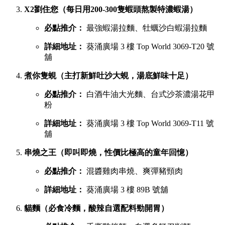
X2劉住您（每日用200-300隻蝦頭熬製特濃蝦湯）
必點推介：
最強蝦湯拉麵、牡蠣沙白蝦湯拉麵
詳細地址：
葵涌廣場 3 樓 Top World 3069-T20 號
舖
煮你隻蜆（主打新鮮吐沙大蜆，湯底鮮味十足）
必點推介：
白酒牛油大光麵、台式沙茶濃湯花甲
粉
詳細地址：
葵涌廣場 3 樓 Top World 3069-T11 號
舖
串燒之王（即叫即燒，性價比極高的童年回憶）
必點推介：
混醬雞肉串燒、爽彈豬頸肉
詳細地址：
葵涌廣場 3 樓 89B 號舖
貓麵（必食冷麵，酸辣自選配料勁開胃）