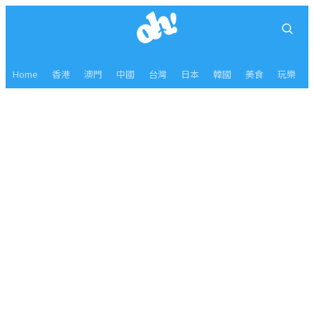
Home
香港
澳門
中國
台灣
日本
韓國
美食
玩樂