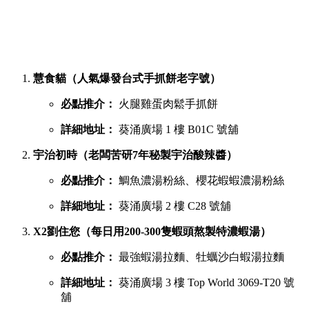
慧食貓（人氣爆發台式手抓餅老字號）
必點推介：
火腿雞蛋肉鬆手抓餅
詳細地址：
葵涌廣場 1 樓 B01C 號舖
宇治初時（老闆苦研7年秘製宇治酸辣醬）
必點推介：
鯛魚濃湯粉絲、櫻花蝦蝦濃湯粉絲
詳細地址：
葵涌廣場 2 樓 C28 號舖
X2劉住您（每日用200-300隻蝦頭熬製特濃蝦湯）
必點推介：
最強蝦湯拉麵、牡蠣沙白蝦湯拉麵
詳細地址：
葵涌廣場 3 樓 Top World 3069-T20 號
舖