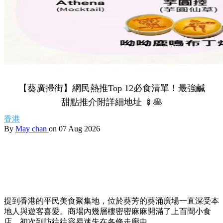
【葵廣掃街】網民熱推Top 12必食清單！最強鹹
甜點推介附詳細地址 🍢🥞
香港
By
May chan
on 07 Aug 2026
提到香港的平民美食聚集地，位於葵芳的葵涌廣場一直深受本
地人與遊客喜愛。商場內幾層樓密密麻麻開滿了上百間小食
店，初次到訪往往容易迷失在各條走廊中。