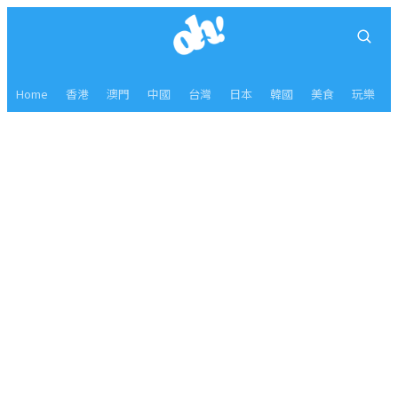
Home
香港
澳門
中國
台灣
日本
韓國
美食
玩樂