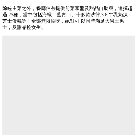
除咗主菜之外，餐廳仲有提供前菜頭盤及甜品⾃助餐，選擇超
過 25種，當中包括海蝦、藍⻘⼝、⼗多款沙律,3.6 ⽜乳奶凍、
芝⼠蛋糕等！全部無限添吃，絕對可 以同時滿⾜⼤胃王男
⼠，及甜品控女⽣。