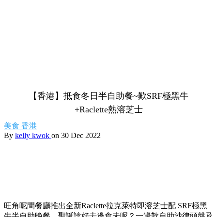
【香港】抵食冬日半自助餐~歎SRF極黑牛
+Raclette熱溶芝士
美食
香港
By
kelly kwok
on 30 Dec 2022
旺⾓呢間餐廳推出全新Raclette拉克萊特即溶芝⼠配 SRF極⿊
⽜半自助晚餐，聖誕諗好去邊食未呢？⼀邊歎⾃助沙律頭盤及