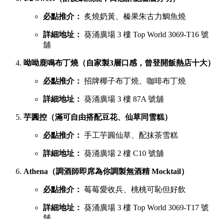
必點推介：
炙燒奶黃、榛果朱古力鯛魚燒
詳細地址：
葵涌廣場 3 樓 Top World 3069-T16 號
舖
呦呦鹿鳴布丁燒（自家製3層口感，曾登開飯熱店十大）
必點推介：
招牌椰子布丁燒、咖啡布丁燒
詳細地址：
葵涌廣場 3 樓 87A 號舖
芋圓控（滿可自由搭配豆花、仙草同雪糕）
必點推介：
手工芋圓仙草、配抹茶雪糕
詳細地址：
葵涌廣場 2 樓 C10 號舖
Athena（調酒師即席為你調製無酒精 Mocktail）
必點推介：
莓莓愛收兵、桃桃可恥但好飲
詳細地址：
葵涌廣場 3 樓 Top World 3069-T17 號
舖