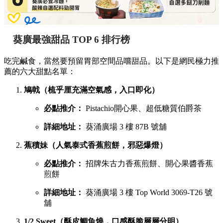
葵廣最強甜品 TOP 6 排行榜
吃完鹹食，當然要預留胃部空間品嚐甜品。以下是網民極力推
薦的六大甜點名單：
鳩戟（梳乎厘充滿空氣感，入口即化）
必點推介：
Pistachio開心果、超低糖質伯爵茶
詳細地址：
葵涌廣場 3 樓 87B 號舖
蕉積妹（人氣泰式香蕉煎餅，邪惡爆燈）
必點推介：
招牌朱古力香蕉煎餅、開心果醬香蕉
煎餅
詳細地址：
葵涌廣場 3 樓 Top World 3069-T26 號
舖
1/2 Sweet（酥皮鯛魚燒，口感酥脆層層分明）