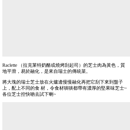
Raclette （拉克莱特奶酪或燒烤刮起司）的芝⼠⾁為⿈⾊，質
地平滑，易於融化，是來⾃瑞⼠的傳統菜。
將⼤塊的瑞⼠芝⼠放在火爐邊慢慢融化再把它刮下來到盤⼦
上，配上不同的食 材，令食材啖啖都帶有濃厚的堅果味芝⼠~
各位芝士控快啲去試下喇~