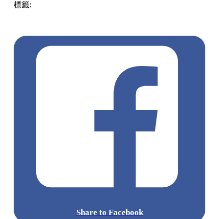
標籤:
中文(繁)
美食
香港
香港
美食
香港美食
旺角美食
旺角
餐廳
旺角
法國菜
旺角 / 太子 / 大角咀
和牛
海鮮
牛扒
即溶芝
士
半自助餐
Share to Facebook