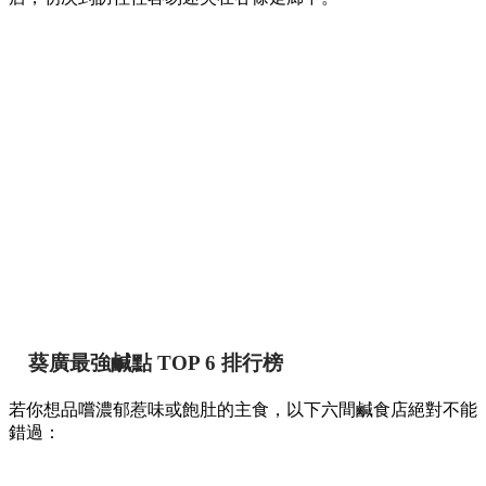
葵廣最強鹹點 TOP 6 排行榜
若你想品嚐濃郁惹味或飽肚的主食，以下六間鹹食店絕對不能
錯過：