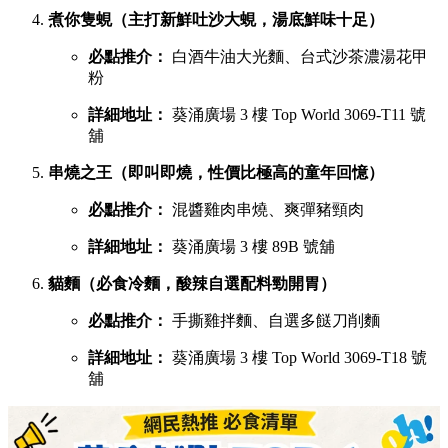
煮你隻蜆（主打新鮮吐沙大蜆，湯底鮮味十足）
必點推介：
白酒牛油大光麵、台式沙茶濃湯花甲
粉
詳細地址：
葵涌廣場 3 樓 Top World 3069-T11 號
舖
串燒之王（即叫即燒，性價比極高的童年回憶）
必點推介：
混醬雞肉串燒、爽彈豬頸肉
詳細地址：
葵涌廣場 3 樓 89B 號舖
貓麵（必食冷麵，酸辣自選配料勁開胃）
必點推介：
手撕雞拌麵、自選多餸刀削麵
詳細地址：
葵涌廣場 3 樓 Top World 3069-T18 號
舖