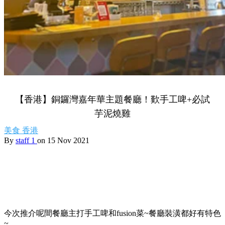
【香港】銅鑼灣嘉年華主題餐廳！歎手工啤+必試
芋泥燒雞
美食
香港
By
staff 1
on 15 Nov 2021
今次推介呢間餐廳主打手工啤和fusion菜~餐廳裝潢都好有特色
~