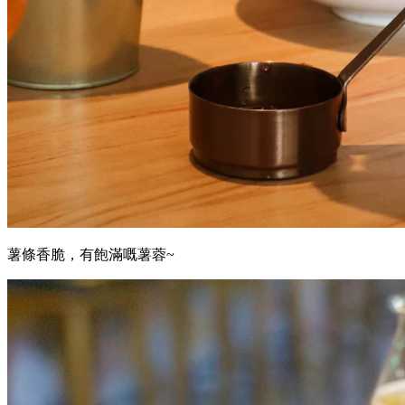
薯條香脆，有飽滿嘅薯蓉~