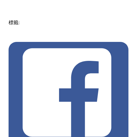
標籤:
中文(繁)
美食
香港
香港
美食
香港美食
餐廳推介
打卡
餐廳
銅鑼灣美食
銅鑼灣
西餐
灣仔 / 銅鑼灣 / 大坑
銅鑼灣西
餐