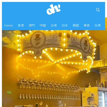
Home
香港
澳門
中國
台灣
日本
韓國
美食
玩樂