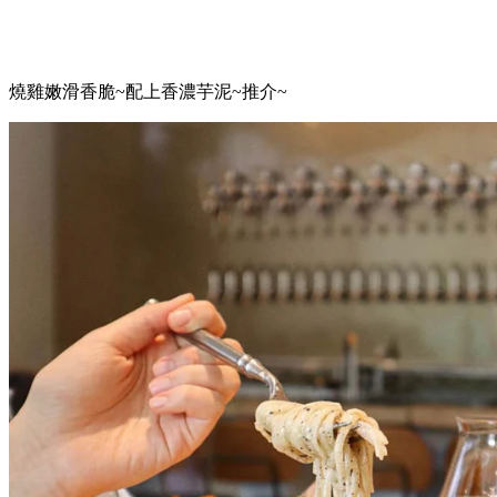
燒雞嫩滑香脆~配上香濃芋泥~推介~