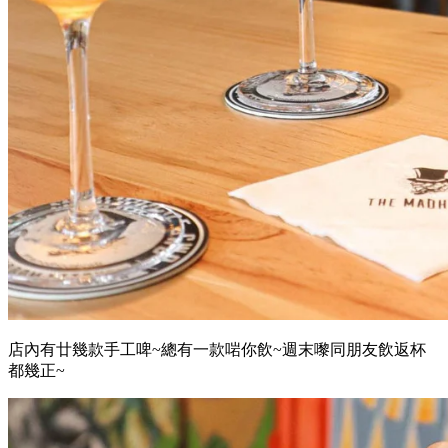
店內有廿幾款手工啤~總有一款啱你飲~週末嚟同朋友飲返杯
都幾正~