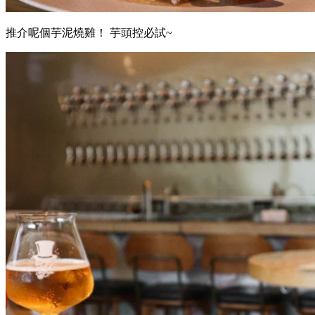
推介呢個芋泥燒雞！ 芋頭控必試~