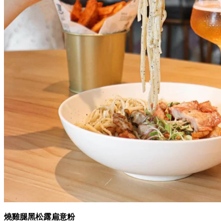
燒雞腿黑松露扁意粉