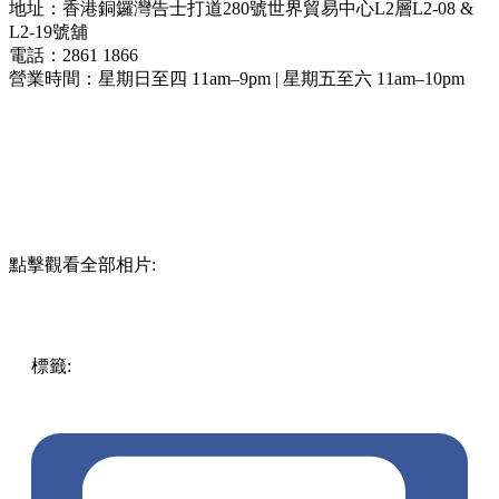
地址：香港銅鑼灣告士打道280號世界貿易中心L2層L2-08 &
L2-19號舖
電話：2861 1866
營業時間：星期日至四 11am–9pm | 星期五至六 11am–10pm
點擊觀看全部相片:
標籤:
中文(繁)
美食
香港
香港
甜品
熱話
香港美食
銅鑼灣美
食
香港甜品
銅鑼灣
蛋糕
灣仔 / 銅鑼灣 / 大坑
人氣甜品店
ladym