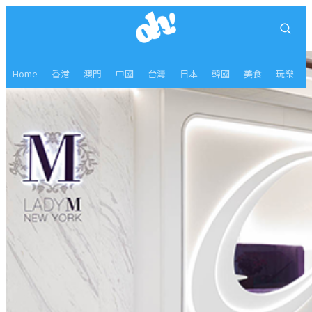
Home
香港
澳門
中國
台灣
日本
韓國
美食
玩樂