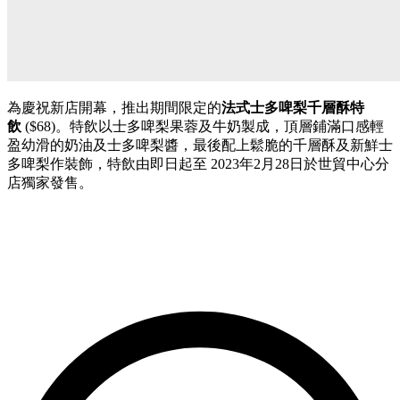
為慶祝新店開幕，推出期間限定的
法式士多啤梨千層酥特
飲
($68)
。特飲以士多啤梨果蓉及牛奶製成，頂層鋪滿口感輕
盈幼滑的奶油及士多啤梨醬，最後配上鬆脆的千層酥及新鮮士
多啤梨作裝飾，特飲由即日起至
2023
年
2
月
28
日於世貿中心分
店獨家發售。