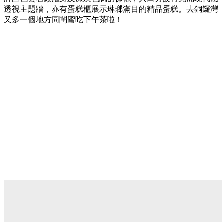
透視主題牆，亦有蛋糕櫃展示琳瑯滿目的精品蛋糕。去銅鑼灣
又多一個地方同閨蜜吃下午茶啦！