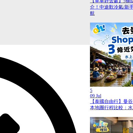
【單車好去處】5條
介！中途歎冷氣/新手啱踩
航
5
09 Jul
【泰國自由行】曼谷
本地團行程比較：水