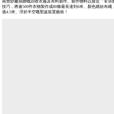
南豐紗廠捐贈嘅回收衣服及布料製作。製作物料以接近「零浪
技巧，將逾
500
件衣物製作成
80
條最長達到
6
米、顏色繽紛布繩
過
4.5
米、浮於半空嘅聖誕裝置藝術！