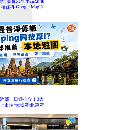
防中暑香港單車路線推
/附Google Map導
近郊一日遊推介！3大
上市場/大城府/北碧府