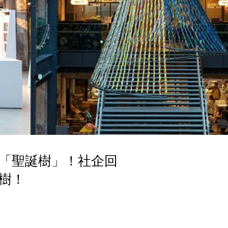
「聖誕樹」！社企回
樹！