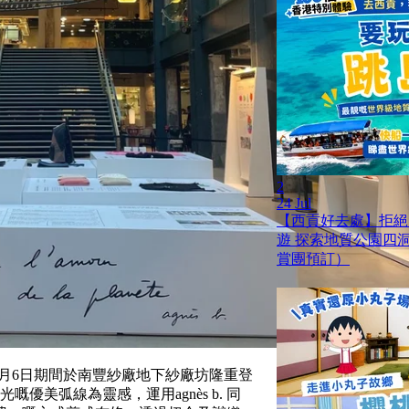
2
24 Jul
【西貢好去處】拒絕
遊 探索地質公園四
賞團預訂）
月
6
日期間於南豐紗廠地下紗廠坊隆重登
光嘅優美弧線為靈感，運用
agnès b. 同