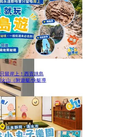
只留岸上！西貢跳島
洞火山（附遊艇/快艇導