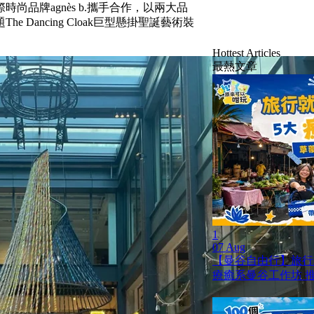
際時尚品牌
agnès b.
攜手合作，以兩大品
題
The Dancing Cloak
巨型懸掛聖誕藝術裝
Hottest Articles
最熱文章
1
07 Aug
【曼谷自由行】旅行就是
療癒系曼谷工作坊 