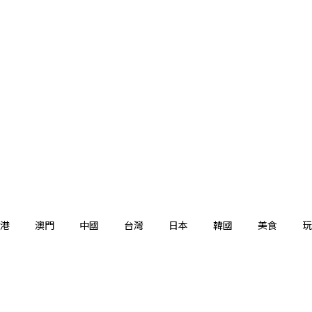
港
澳門
中國
台灣
日本
韓國
美食
玩