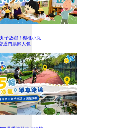
丸子故鄉！櫻桃小丸
及交通門票懶人包