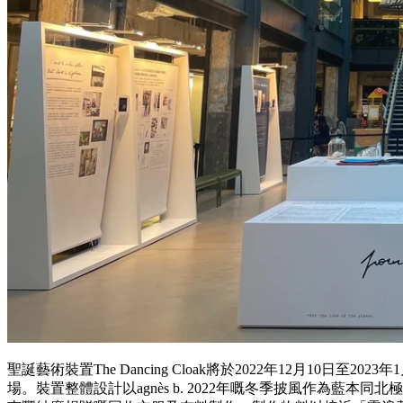
聖誕藝術裝置
The Dancing Cloak
將於
2022
年
12
月
10
日至
2023
年
1
場。裝置整體設計以
agnès b. 2022
年嘅冬季披風作為藍本同北極