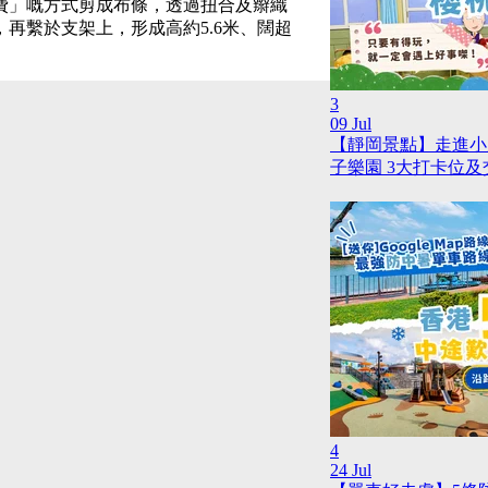
費」嘅方式剪成布條，透過扭合及辮織
，再繫於支架上，形成高約
5.6
米、闊超
3
09 Jul
【靜岡景點】走進小
子樂園 3大打卡位
4
24 Jul