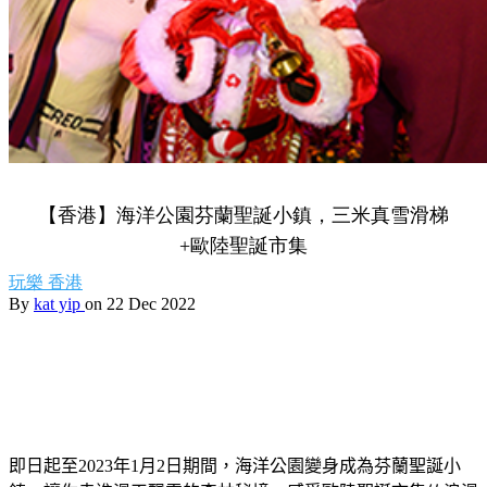
【香港】海洋公園芬蘭聖誕小鎮，三米真雪滑梯
+歐陸聖誕市集
玩樂
香港
By
kat yip
on 22 Dec 2022
即日起至
2023
年
1
月
2
日期間，海洋公園變身成為芬蘭聖誕小