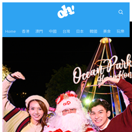
Home
香港
澳門
中國
台灣
日本
韓國
美食
玩樂