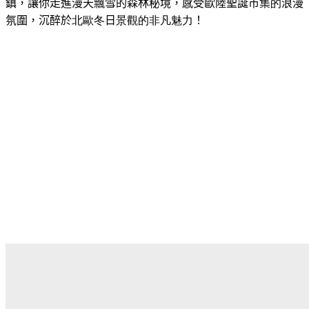
鎮，讓你走進漫天飄雪的森林秘境，感受歐陸聖誕市集
的
浪漫
氛圍，沉醉於
北歐冬
日
景觀的非凡魅力
！