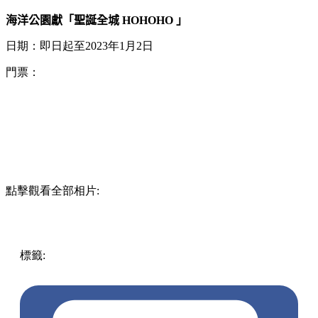
海洋公園獻「聖誕全城 HOHOHO 」
日期：即日起至2023年1月2日
門票：
點擊觀看全部相片:
標籤:
中文(繁)
香港
香港
玩樂
香港好去處
親子
香港打卡
海
洋公園
香港仔好去處
聖誕好去處
聖誕2022
聖誕打卡