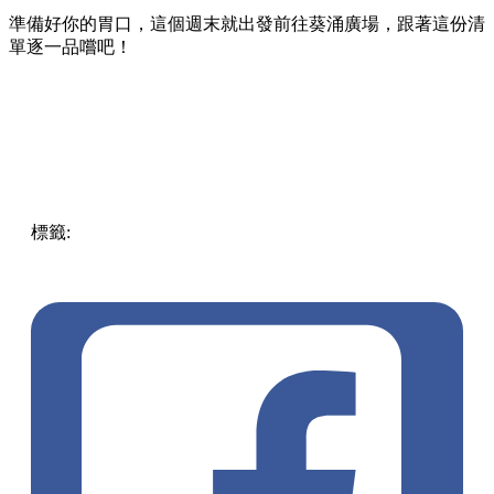
準備好你的胃口，這個週末就出發前往葵涌廣場，跟著這份清
單逐一品嚐吧！
標籤:
Hong Kong
香港
葵廣美食
葵芳好去處
葵芳 / 青衣
葵
涌廣場
葵廣掃街
香港平民美食
慧食貓
鳩戟
呦呦鹿鳴布丁
燒