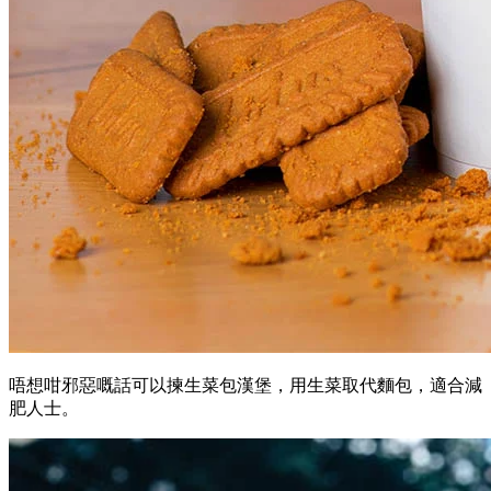
唔想咁邪惡嘅話可以揀生菜包漢堡，用生菜取代麵包，適合減
肥人士。