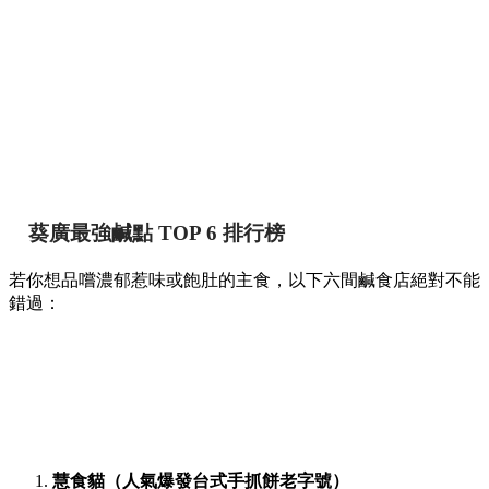
葵廣最強鹹點 TOP 6 排行榜
若你想品嚐濃郁惹味或飽肚的主食，以下六間鹹食店絕對不能
錯過：
慧食貓（人氣爆發台式手抓餅老字號）