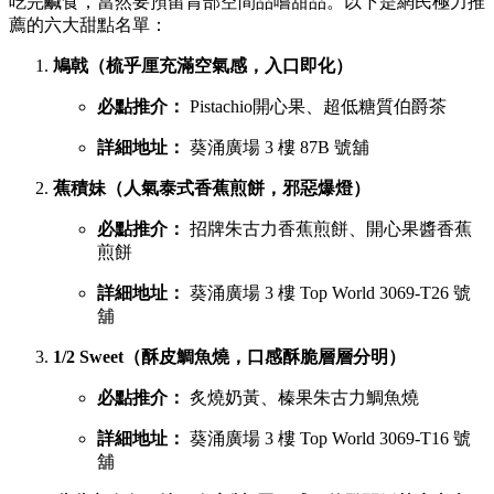
吃完鹹食，當然要預留胃部空間品嚐甜品。以下是網民極力推
薦的六大甜點名單：
鳩戟（梳乎厘充滿空氣感，入口即化）
必點推介：
Pistachio開心果、超低糖質伯爵茶
詳細地址：
葵涌廣場 3 樓 87B 號舖
蕉積妹（人氣泰式香蕉煎餅，邪惡爆燈）
必點推介：
招牌朱古力香蕉煎餅、開心果醬香蕉
煎餅
詳細地址：
葵涌廣場 3 樓 Top World 3069-T26 號
舖
1/2 Sweet（酥皮鯛魚燒，口感酥脆層層分明）
必點推介：
炙燒奶黃、榛果朱古力鯛魚燒
詳細地址：
葵涌廣場 3 樓 Top World 3069-T16 號
舖