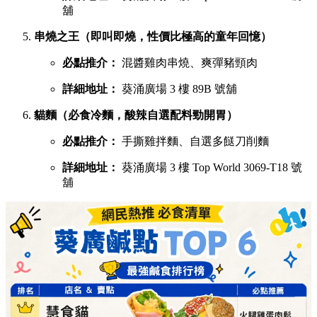
舖
串燒之王（即叫即燒，性價比極高的童年回憶）
必點推介：
混醬雞肉串燒、爽彈豬頸肉
詳細地址：
葵涌廣場 3 樓 89B 號舖
貓麵（必食冷麵，酸辣自選配料勁開胃）
必點推介：
手撕雞拌麵、自選多餸刀削麵
詳細地址：
葵涌廣場 3 樓 Top World 3069-T18 號
舖