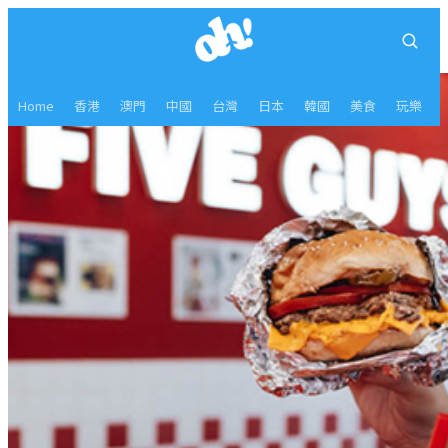
Home
香港
澳門
中國
台灣
日本
韓國
美食
玩樂