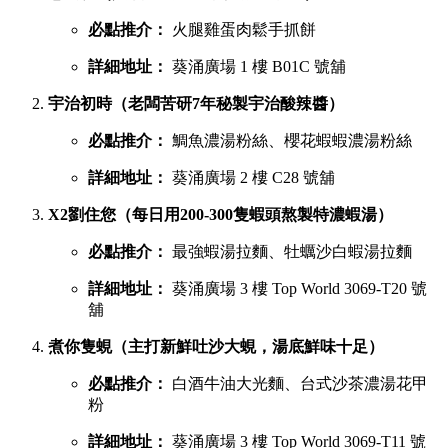
必點推介：
火腿雞蛋肉鬆手抓餅
詳細地址：
葵涌廣場 1 樓 B01C 號舖
宇治初時（老闆苦研7年秘製宇治酸辣醬）
必點推介：
鯛魚濃湯粉絲、櫻花蝦蝦濃湯粉絲
詳細地址：
葵涌廣場 2 樓 C28 號舖
X2劉住您（每日用200-300隻蝦頭熬製特濃蝦湯）
必點推介：
最強蝦湯拉麵、牡蠣沙白蝦湯拉麵
詳細地址：
葵涌廣場 3 樓 Top World 3069-T20 號
舖
煮你隻蜆（主打新鮮吐沙大蜆，湯底鮮味十足）
必點推介：
白酒牛油大光麵、台式沙茶濃湯花甲
粉
詳細地址：
葵涌廣場 3 樓 Top World 3069-T11 號