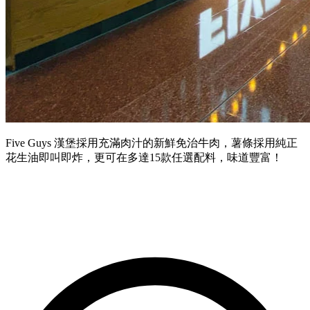
Five Guys 漢堡採用
充滿肉汁的新鮮免治牛肉，薯條採用純正
花生油即叫即炸，更可在多達
15
款任選配料，味道豐富！