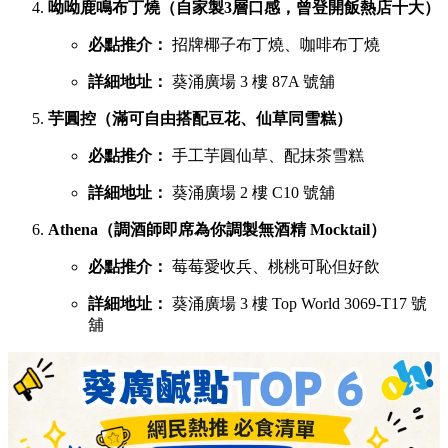
呦呦鹿鳴布丁燒（自家製3層口感，曾登開飯熱店十大）
必點推介：
招牌椰子布丁燒、咖啡布丁燒
詳細地址：
葵涌廣場 3 樓 87A 號舖
芋圓控（滿可自由搭配豆花、仙草同雪糕）
必點推介：
手工芋圓仙草、配抹茶雪糕
詳細地址：
葵涌廣場 2 樓 C10 號舖
Athena（調酒師即席為你調製無酒精 Mocktail）
必點推介：
莓莓愛收兵、桃桃可恥但好飲
詳細地址：
葵涌廣場 3 樓 Top World 3069-T17 號
舖