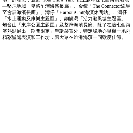
—堅尼地城「卑路乍灣海濱長廊」、金鐘「The Connector添馬
至會展海濱長廊」、灣仔「HarbourChill海濱休閒站」、灣仔
「水上運動及康樂主題區」、銅鑼灣「活力避風塘主題區」、
炮台山「東岸公園主題區」及荃灣海濱長廊。除了在這七個海
濱熱點展出「期間限定」聖誕裝置外，特定場地亦舉辦一系列
精彩聖誕表演和工作坊，讓大眾在維港海濱一同歡度佳節。