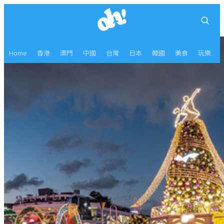
Home
香港
澳門
中國
台灣
日本
韓國
美食
玩樂