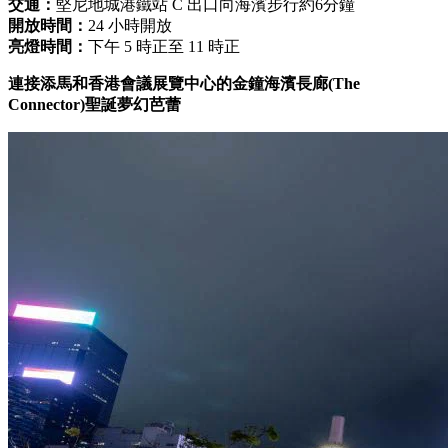
交通：
堅尼地城港鐵站 C 出口向海濱步行約6分鐘
開放時間：
24 小時開放
亮燈時間：
下午 5 時正至 11 時正
連接添馬和香港會議展覽中心的金鐘海濱長廊(The
Connector)聖誕夢幻芭蕾