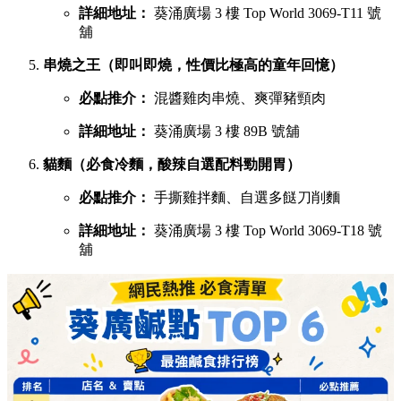
詳細地址：
葵涌廣場 3 樓 Top World 3069-T11 號
舖
串燒之王（即叫即燒，性價比極高的童年回憶）
必點推介：
混醬雞肉串燒、爽彈豬頸肉
詳細地址：
葵涌廣場 3 樓 89B 號舖
貓麵（必食冷麵，酸辣自選配料勁開胃）
必點推介：
手撕雞拌麵、自選多餸刀削麵
詳細地址：
葵涌廣場 3 樓 Top World 3069-T18 號
舖