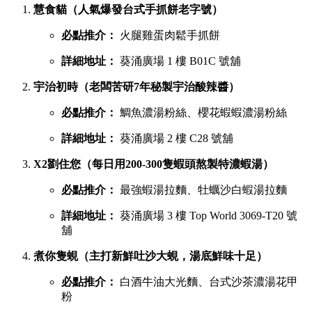
慧食貓（人氣爆發台式手抓餅老字號）
必點推介：
火腿雞蛋肉鬆手抓餅
詳細地址：
葵涌廣場 1 樓 B01C 號舖
宇治初時（老闆苦研7年秘製宇治酸辣醬）
必點推介：
鯛魚濃湯粉絲、櫻花蝦蝦濃湯粉絲
詳細地址：
葵涌廣場 2 樓 C28 號舖
X2劉住您（每日用200-300隻蝦頭熬製特濃蝦湯）
必點推介：
最強蝦湯拉麵、牡蠣沙白蝦湯拉麵
詳細地址：
葵涌廣場 3 樓 Top World 3069-T20 號
舖
煮你隻蜆（主打新鮮吐沙大蜆，湯底鮮味十足）
必點推介：
白酒牛油大光麵、台式沙茶濃湯花甲
粉