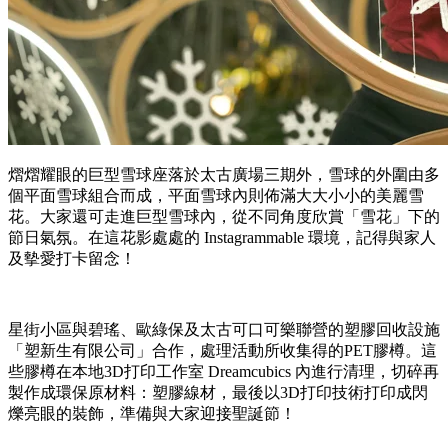
熠熠耀眼的巨型雪球座落於太古廣場三期外，雪球的外圍由多
個平面雪球組合而成，平面雪球內則佈滿大大小小的美麗雪
花。大家還可走進巨型雪球內，從不同角度欣賞「雪花」下的
節日氣氛。在這花影處處的 Instagrammable 環境，記得與家人
及摰愛打卡留念！
星街小區與碧瑤、歐綠保及太古可口可樂聯營的塑膠回收設施
「塑新生有限公司」合作，處理活動所收集得的PET膠樽。這
些膠樽在本地3D打印工作室 Dreamcubics 內進行清理，切碎再
製作成環保原材料：塑膠線材，最後以3D打印技術打印成閃
爍亮眼的裝飾，準備與大家迎接聖誕節！