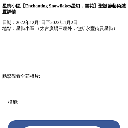
星街小區【Enchanting Snowflakes星幻．雪花】聖誕節藝術裝
置詳情
日期：2022年12月1日至2023年1月2日
地點：星街小區 （太古廣場三座外，包括永豐街及星街）
點擊觀看全部相片:
標籤:
中文(繁)
香港
香港
玩樂
打卡
香港好去處
灣仔
香港打
卡
灣仔好去處
灣仔 / 銅鑼灣 / 大坑
灣仔打卡
聖誕好去處
聖
誕打卡
星街
聖誕展覽