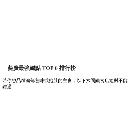
葵廣最強鹹點 TOP 6 排行榜
若你想品嚐濃郁惹味或飽肚的主食，以下六間鹹食店絕對不能
錯過：