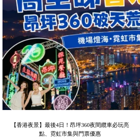
【香港夜景】最後4日！昂坪360夜間纜車必玩亮
點、霓虹市集與門票優惠