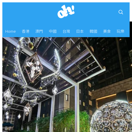
Home
香港
澳門
中國
台灣
日本
韓國
美食
玩樂