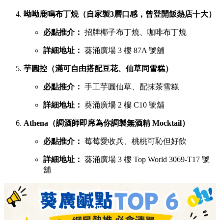
呦呦鹿鳴布丁燒（自家製3層口感，曾登開飯熱店十大）
必點推介：
招牌椰子布丁燒、咖啡布丁燒
詳細地址：
葵涌廣場 3 樓 87A 號舖
芋圓控（滿可自由搭配豆花、仙草同雪糕）
必點推介：
手工芋圓仙草、配抹茶雪糕
詳細地址：
葵涌廣場 2 樓 C10 號舖
Athena（調酒師即席為你調製無酒精 Mocktail）
必點推介：
莓莓愛收兵、桃桃可恥但好飲
詳細地址：
葵涌廣場 3 樓 Top World 3069-T17 號
舖