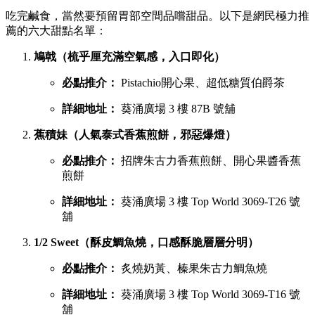
吃完鹹食，當然要預留胃部空間品嚐甜品。以下是網民極力推
薦的六大甜點名單：
鳩戟（梳乎厘充滿空氣感，入口即化）
必點推介：
Pistachio開心果、超低糖質伯爵茶
詳細地址：
葵涌廣場 3 樓 87B 號舖
蕉積妹（人氣泰式香蕉煎餅，邪惡爆燈）
必點推介：
招牌朱古力香蕉煎餅、開心果醬香蕉
煎餅
詳細地址：
葵涌廣場 3 樓 Top World 3069-T26 號
舖
1/2 Sweet（酥皮鯛魚燒，口感酥脆層層分明）
必點推介：
炙燒奶黃、榛果朱古力鯛魚燒
詳細地址：
葵涌廣場 3 樓 Top World 3069-T16 號
舖