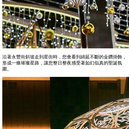
沿著永豐街斜坡走到星街時，您會看到綿延不斷的金鑽掛飾，
形成一條璀璨星路，讓您整日整夜感受著如幻似真的聖誕氛
圍。