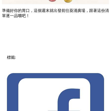
準備好你的胃口，這個週末就出發前往葵涌廣場，跟著這份清
單逐一品嚐吧！
標籤:
Hong Kong
香港
葵廣美食
葵芳好去處
葵芳 / 青衣
葵
涌廣場
葵廣掃街
香港平民美食
慧食貓
鳩戟
呦呦鹿鳴布丁
燒