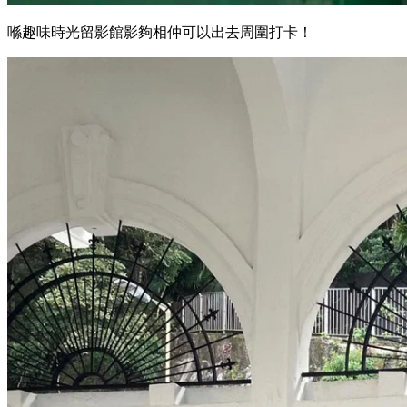
喺趣味時光留影館影夠相仲可以出去周圍打卡！