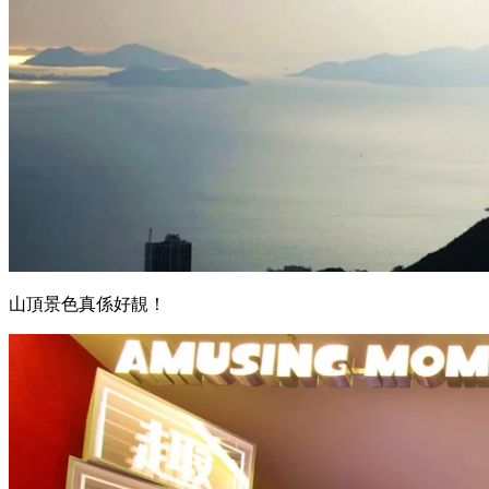
山頂景色真係好靚！