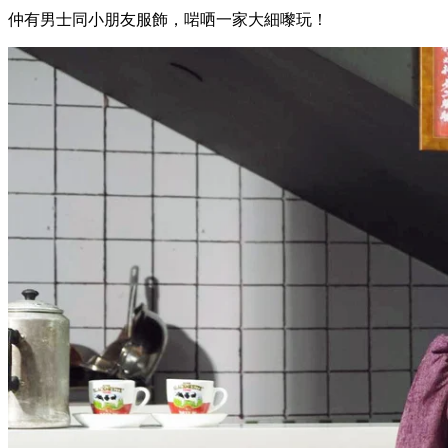
仲有男士同小朋友服飾，啱哂一家大細嚟玩！