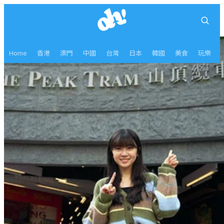
Home
香港
澳門
中國
台灣
日本
韓國
美食
玩樂