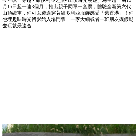
今年以「穿越 ▪ 維多利亞之旅▪ 山頂時光漫遊」為主題，由12
月15日起一連3個月，推出親子同單一套票，體驗全新第六代
山頂纜車，仲可以透過穿著維多利亞服飾感受「舊香港」！仲
包埋趣味時光留影館入場門票，一家大細或者一班朋友襯假期
去玩就最適合！