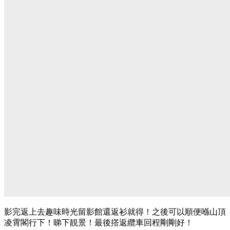
影完返上去趣味時光留影館還返衫就得！之後可以順便喺山頂
凌霄閣行下！睇下靚景！最後撘返纜車回程剛剛好！