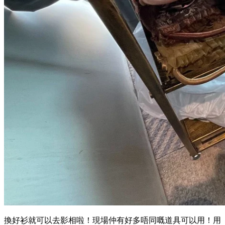
換好衫就可以去影相啦！現場仲有好多唔同嘅道具可以用！用