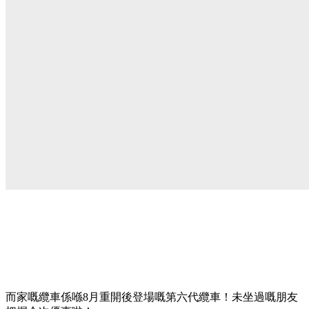
而家嘅纜車係喺8月重開後登場嘅第六代纜車！未坐過嘅朋友