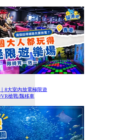
｜8大室內放電極限遊
VR槍戰/飄移車