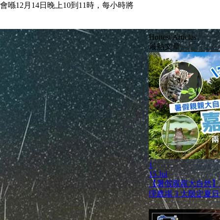
會喺12月14日晚上10到11時，每小時將
Hottest Articles
最熱文章
1
15 Jul
【暑假親親大自然】
理農場 3 大限定夏