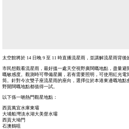
太空館將於 14 日晚 9 至 11 時直播流星雨，並講解流星雨背
市民想觀看流星雨，最好搵一處天空視野廣闊嘅地點，盡量避
嘅敏感度。觀測時可帶備星圖，若有需要照明，可使用紅光電
筒。針對今次雙子座流星雨的座向，選擇位於本港東邊嘅地點
野開闊嘅地點都值得一試。
以下係一啲熱門觀星地點：
西貢萬宜水庫東壩
大埔船灣淡水湖大美督水壩
西貢大坳門
石澳鶴咀