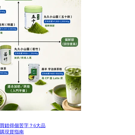
買錯得個苦字？6大品
購現貨指南