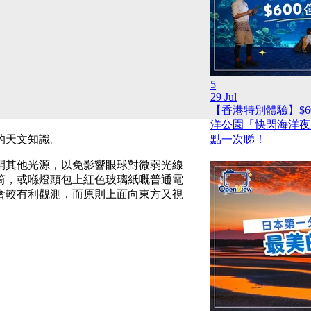
5
29 Jul
【香港特別體驗】$6
洋公園「快閃海洋夜
後的天文知識。
點一次睇！
開其他光源，以免影響眼球對微弱光線
筒，或喺燈頭包上紅色玻璃紙嘅普通電
會較有利觀測，而原則上面向東方又視