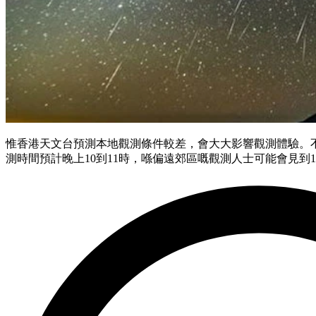
惟香港天文台預測本地觀測條件較差，會大大影響觀測體驗。
測時間預計晚上10到11時，喺偏遠郊區嘅觀測人士可能會見到10