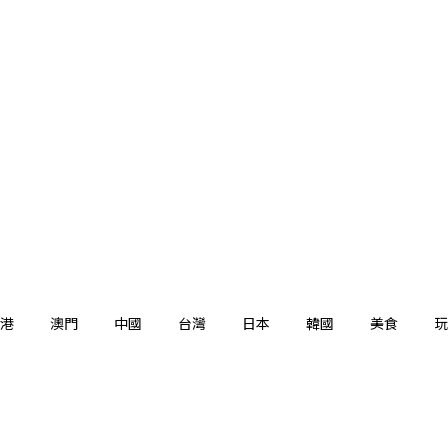
港
澳門
中國
台灣
日本
韓國
美食
玩