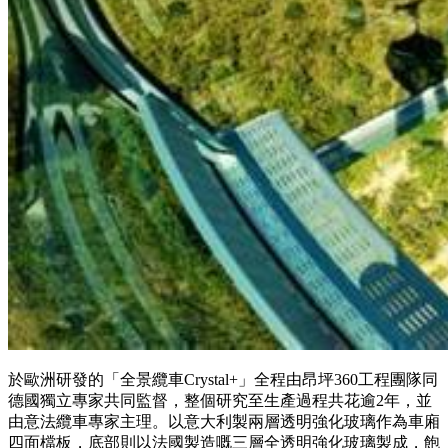
於歐洲研發的「全景纜車Crystal+」全程由昂坪360工程團隊同
德國獨立專家共同監督，整個研究至生產過程共花逾2年，並
由意法纜車專家主理。以意大利製兩層透明強化玻璃作為車廂
四面檔板，底部則以法國製造嘅三層全透明強化玻璃製成，飽