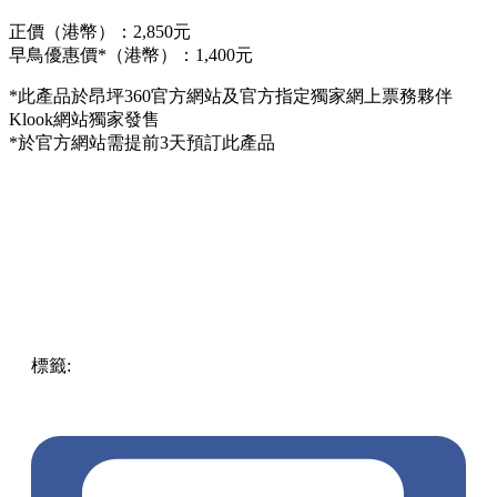
正價（港幣）：2,850元
早鳥優惠價*（港幣）：1,400元
*此產品於昂坪360官方網站及官方指定獨家網上票務夥伴
Klook網站獨家發售
*於官方網站需提前3天預訂此產品
標籤:
中文(繁)
香港
香港
玩樂
香港好去處
大嶼山 / 坪洲 /
離島
大嶼山
大嶼山好去處
全景纜車
Crystal+
昂坪360
纜車
65折
早鳥優惠