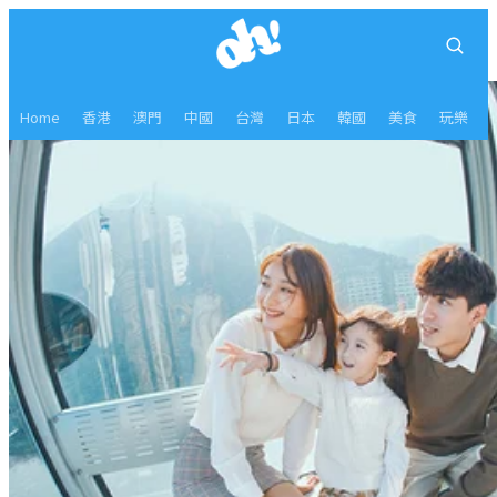
Home
香港
澳門
中國
台灣
日本
韓國
美食
玩樂