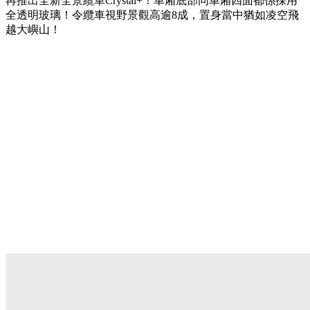
再推出全新全景纜車Crystal+！車廂底部同車廂四面都係採用
全透明玻璃！令纜車視野景觀高逾8成，置身當中猶如凌空飛
越大嶼山！